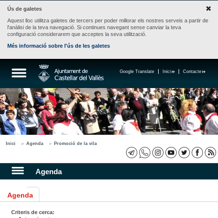
Ús de galetes
Aquest lloc utilitza galetes de tercers per poder millorar els nostres serveis a partir de
l'anàlisi de la teva navegació. Si continues navegant sense canviar la teva
configuració considerarem que acceptes la seva utilització.
Més informació sobre l'ús de les galetes
Google Translate
Inici
Contacte
Inici
Agenda
Promoció de la vila
Agenda
Agenda
Criteris de cerca: