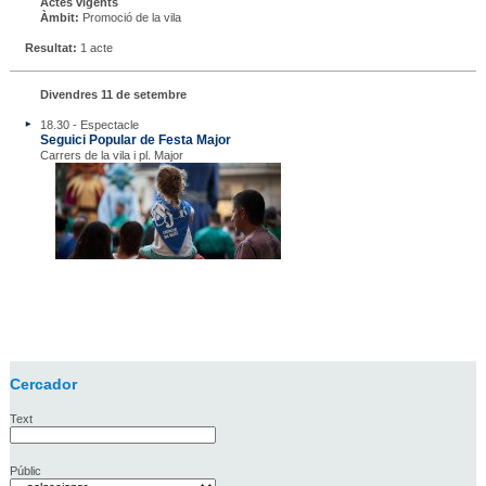
Actes vigents
Àmbit:
Promoció de la vila
Resultat:
1 acte
Divendres 11 de setembre
18.30 - Espectacle
Seguici Popular de Festa Major
Carrers de la vila i pl. Major
Cercador
Text
Públic