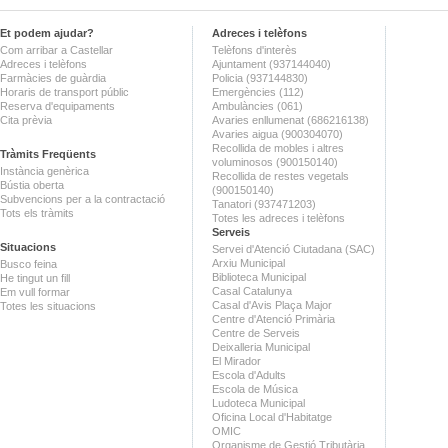
Et podem ajudar?
Adreces i telèfons
Com arribar a Castellar
Telèfons d'interès
Adreces i telèfons
Ajuntament (937144040)
Farmàcies de guàrdia
Policia (937144830)
Horaris de transport públic
Emergències (112)
Reserva d'equipaments
Ambulàncies (061)
Cita prèvia
Avaries enllumenat (686216138)
Avaries aigua (900304070)
Recollida de mobles i altres
Tràmits Freqüents
voluminosos (900150140)
Instància genèrica
Recollida de restes vegetals
Bústia oberta
(900150140)
Subvencions per a la contractació
Tanatori (937471203)
Tots els tràmits
Totes les adreces i telèfons
Serveis
Situacions
Servei d'Atenció Ciutadana (SAC)
Arxiu Municipal
Busco feina
Biblioteca Municipal
He tingut un fill
Casal Catalunya
Em vull formar
Casal d'Avis Plaça Major
Totes les situacions
Centre d'Atenció Primària
Centre de Serveis
Deixalleria Municipal
El Mirador
Escola d'Adults
Escola de Música
Ludoteca Municipal
Oficina Local d'Habitatge
OMIC
Organisme de Gestió Tributària