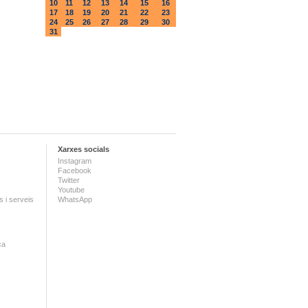
10
11
12
13
14
15
16
17
18
19
20
21
22
23
24
25
26
27
28
29
30
31
Xarxes socials
Instagram
Facebook
Twitter
Youtube
 i serveis
WhatsApp
ca