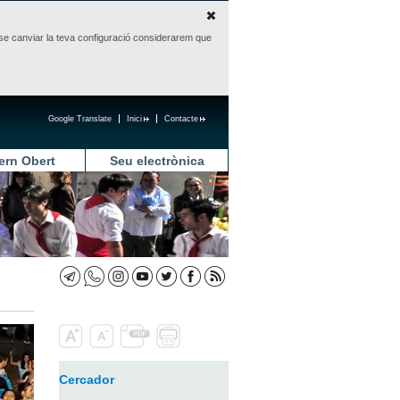
sense canviar la teva configuració considerarem que
Google Translate
Inici
Contacte
ern Obert
Seu electrònica
Cercador