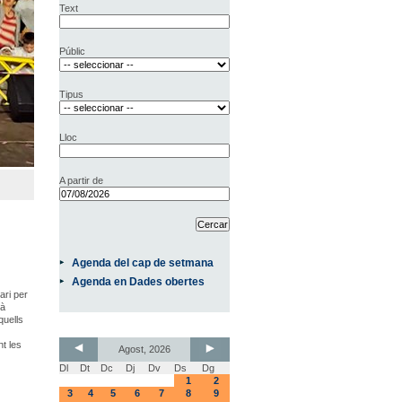
Text
Públic
Tipus
Lloc
A partir de
Agenda del cap de setmana
Agenda en Dades obertes
ari per
rà
quells
nt les
Agost, 2026
Dl
Dt
Dc
Dj
Dv
Ds
Dg
1
2
3
4
5
6
7
8
9