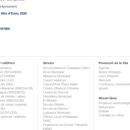
|
Ajuntament
|
Nits d'Estiu 2026
Europa
i telèfons
Serveis
Promoció de la Vila
d'interès
Servei d'Atenció Ciutadana (SAC)
Agenda
nt (937144040)
Arxiu Municipal
Àrees d'esbarjo
(937144830)
Biblioteca Municipal
Llocs d'interès
ies (112)
Casal Catalunya
Itineraris
ies (061)
Casal d'Avis Plaça Major
Comerços, restaurants
enllumenat (686216138)
Centre d'Atenció Primària
privats
aigua (900304070)
Centre de Serveis
 de mobles i altres
Deixalleria Municipal
Miscel·lània
sos (900150140)
El Mirador
Predicció meteorològi
a de restes vegetals
Escola d'Adults
Defuncions
140)
Escola de Música
Entitats
 (937471203)
Ludoteca Municipal
Castellar en xifres
 adreces i telèfons
Oficina Local d'Habitatge
OMIC
Organisme de Gestió Tributària
PIPAD