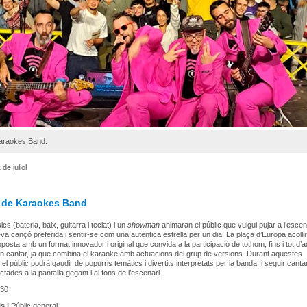
Karaokes Band.
de juliol
 de Karaokes Band
s (bateria, baix, guitarra i teclat) i un
showman
animaran el públic que vulgui pujar a l’escen
eva cançó preferida i sentir-se com una autèntica estrella per un dia. La plaça d’Europa acolli
posta amb un format innovador i original que convida a la participació de tothom, fins i tot d’a
n cantar, ja que combina el karaoke amb actuacions del grup de versions. Durant aquestes
el públic podrà gaudir de popurris temàtics i divertits interpretats per la banda, i seguir canta
ectades a la pantalla gegant i al fons de l’escenari.
30
s |
Públic general