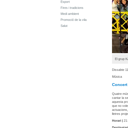
Esport
Fires i tradicions
Medi ambient
Promoció de la vila
Salut
El grup 
Dissabte 11 
Música
Concert
Quatre músic
cantar la s
aquesta pro
que no vole
actuacions, 
lletres proj
Horari |
21:
Destinatari