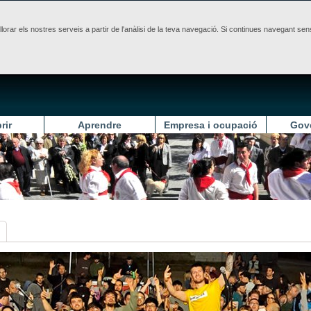
illorar els nostres serveis a partir de l'anàlisi de la teva navegació. Si continues navegant 
rir
Aprendre
Empresa i ocupació
Gov