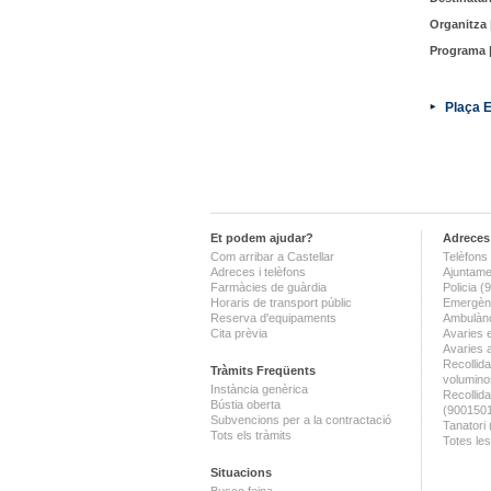
Organitza 
Programa 
Plaça 
Et podem ajudar?
Adreces 
Com arribar a Castellar
Telèfons 
Adreces i telèfons
Ajuntame
Farmàcies de guàrdia
Policia 
Horaris de transport públic
Emergènc
Reserva d'equipaments
Ambulànc
Cita prèvia
Avaries 
Avaries 
Recollida
Tràmits Freqüents
volumino
Instància genèrica
Recollid
Bústia oberta
(900150
Subvencions per a la contractació
Tanatori
Tots els tràmits
Totes les
Situacions