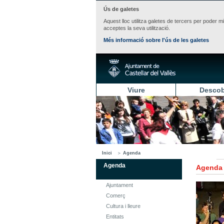
Ús de galetes
Aquest lloc utilitza galetes de tercers per poder m
acceptes la seva utilització.
Més informació sobre l'ús de les galetes
Viure
Descob
Inici
Agenda
Agenda
Agenda
Ajuntament
Comerç
Cultura i lleure
Entitats