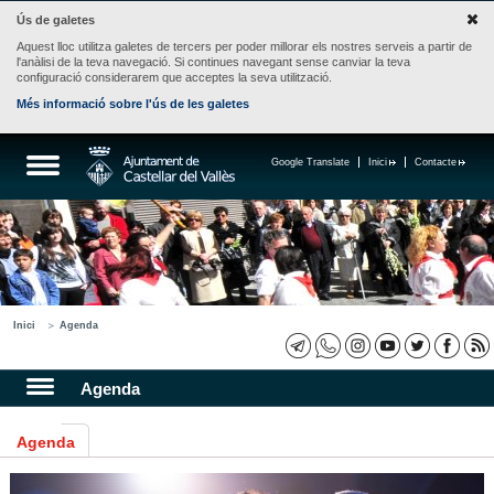
Ús de galetes
Aquest lloc utilitza galetes de tercers per poder millorar els nostres serveis a partir de
l'anàlisi de la teva navegació. Si continues navegant sense canviar la teva
configuració considerarem que acceptes la seva utilització.
Més informació sobre l'ús de les galetes
Google Translate
Inici
Contacte
Inici
Agenda
Agenda
Agenda