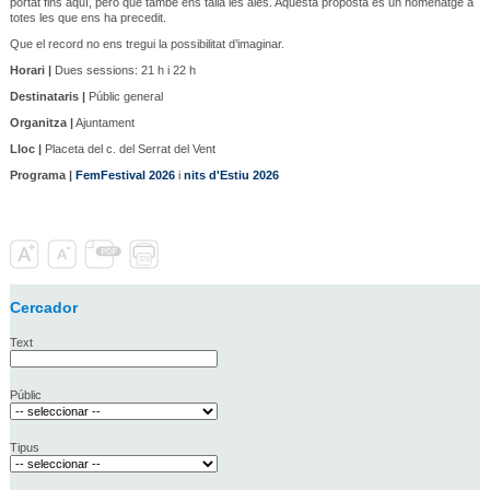
portat fins aquí, però que també ens talla les ales. Aquesta proposta és un homenatge a
totes les que ens ha precedit.
Que el record no ens tregui la possibilitat d’imaginar.
Horari |
Dues sessions: 21 h i 22 h
Destinataris |
Públic general
Organitza |
Ajuntament
Lloc |
Placeta del c. del Serrat del Vent
Programa |
FemFestival 2026
i
nits d'Estiu 2026
Cercador
Text
Públic
Tipus