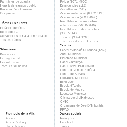
Farmàcies de guàrdia
Policia (937144830)
Horaris de transport públic
Emergències (112)
Reserva d'equipaments
Ambulàncies (061)
Cita prèvia
Avaries enllumenat (686216138)
Avaries aigua (900304070)
Recollida de mobles i altres
Tràmits Freqüents
voluminosos (900150140)
Instància genèrica
Recollida de restes vegetals
Bústia oberta
(900150140)
Subvencions per a la contractació
Tanatori (937471203)
Tots els tràmits
Totes les adreces i telèfons
Serveis
Situacions
Servei d'Atenció Ciutadana (SAC)
Arxiu Municipal
Busco feina
Biblioteca Municipal
He tingut un fill
Casal Catalunya
Em vull formar
Casal d'Avis Plaça Major
Totes les situacions
Centre d'Atenció Primària
Centre de Serveis
Deixalleria Municipal
El Mirador
Escola d'Adults
Escola de Música
Ludoteca Municipal
Oficina Local d'Habitatge
OMIC
Organisme de Gestió Tributària
PIPAD
Promoció de la Vila
Xarxes socials
Agenda
Instagram
Àrees d'esbarjo
Facebook
Llocs d'interès
Twitter