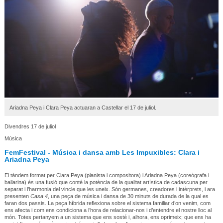
Ariadna Peya i Clara Peya actuaran a Castellar el 17 de juliol.
Divendres 17 de juliol
Música
FemFestival - Música i dansa amb Les Impuxibles: Clara i
Ariadna Peya
El tàndem format per Clara Peya (pianista i compositora) i Ariadna Peya (coreògrafa i
ballarina) és una fusió que conté la potència de la qualitat artística de cadascuna per
separat i l’harmonia del vincle que les uneix. Són germanes, creadores i intèrprets, i ara
presenten
Casa 4
, una peça de música i dansa de 30 minuts de durada de la qual es
faran dos passis. La peça híbrida reflexiona sobre el sistema familiar d’on venim, com
ens afecta i com ens condiciona a l’hora de relacionar-nos i d’entendre el nostre lloc al
món. Totes pertanyem a un sistema que ens sosté i, alhora, ens oprimeix; que ens ha