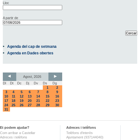
Lloc
A partir de
Agenda del cap de setmana
Agenda en Dades obertes
Agost, 2026
Dl
Dt
Dc
Dj
Dv
Ds
Dg
1
2
3
4
5
6
7
8
9
10
11
12
13
14
15
16
17
18
19
20
21
22
23
24
25
26
27
28
29
30
31
Et podem ajudar?
Adreces i telèfons
Com arribar a Castellar
Telèfons d'interès
Adreces i telèfons
Ajuntament (937144040)