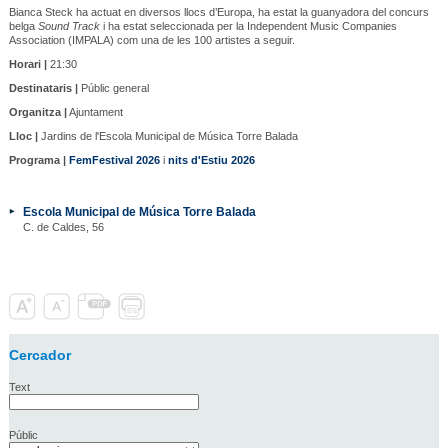
Bianca Steck ha actuat en diversos llocs d’Europa, ha estat la guanyadora del concurs
belga
Sound Track
i ha estat seleccionada per la Independent Music Companies
Association (IMPALA) com una de les 100 artistes a seguir.
Horari |
21:30
Destinataris |
Públic general
Organitza |
Ajuntament
Lloc |
Jardins de l'Escola Municipal de Música Torre Balada
Programa |
FemFestival 2026
i
nits d'Estiu 2026
Escola Municipal de Música Torre Balada
C. de Caldes, 56
Cercador
Text
Públic