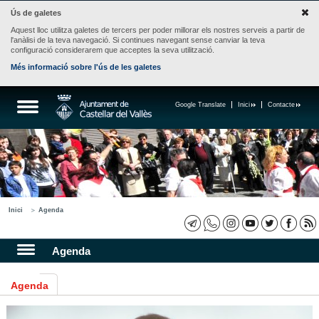
Ús de galetes
Aquest lloc utilitza galetes de tercers per poder millorar els nostres serveis a partir de
l'anàlisi de la teva navegació. Si continues navegant sense canviar la teva
configuració considerarem que acceptes la seva utilització.
Més informació sobre l'ús de les galetes
Google Translate
Inici
Contacte
Inici
Agenda
Agenda
Agenda