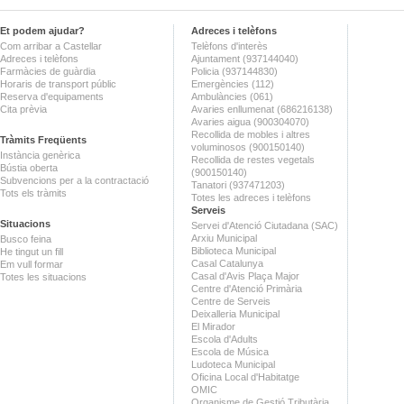
Et podem ajudar?
Adreces i telèfons
Com arribar a Castellar
Telèfons d'interès
Adreces i telèfons
Ajuntament (937144040)
Farmàcies de guàrdia
Policia (937144830)
Horaris de transport públic
Emergències (112)
Reserva d'equipaments
Ambulàncies (061)
Cita prèvia
Avaries enllumenat (686216138)
Avaries aigua (900304070)
Recollida de mobles i altres
Tràmits Freqüents
voluminosos (900150140)
Instància genèrica
Recollida de restes vegetals
Bústia oberta
(900150140)
Subvencions per a la contractació
Tanatori (937471203)
Tots els tràmits
Totes les adreces i telèfons
Serveis
Situacions
Servei d'Atenció Ciutadana (SAC)
Arxiu Municipal
Busco feina
Biblioteca Municipal
He tingut un fill
Casal Catalunya
Em vull formar
Casal d'Avis Plaça Major
Totes les situacions
Centre d'Atenció Primària
Centre de Serveis
Deixalleria Municipal
El Mirador
Escola d'Adults
Escola de Música
Ludoteca Municipal
Oficina Local d'Habitatge
OMIC
Organisme de Gestió Tributària