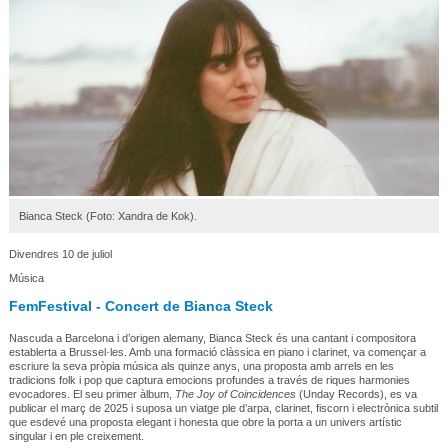
Bianca Steck (Foto: Xandra de Kok).
Divendres 10 de juliol
Música
FemFestival - Concert de Bianca Steck
Nascuda a Barcelona i d’origen alemany, Bianca Steck és una cantant i compositora
establerta a Brussel·les. Amb una formació clàssica en piano i clarinet, va començar a
escriure la seva pròpia música als quinze anys, una proposta amb arrels en les
tradicions folk i pop que captura emocions profundes a través de riques harmonies
evocadores. El seu primer àlbum,
The Joy of Coincidences
(Unday Records), es va
publicar el març de 2025 i suposa un viatge ple d’arpa, clarinet, fiscorn i electrònica subtil
que esdevé una proposta elegant i honesta que obre la porta a un univers artístic
singular i en ple creixement.