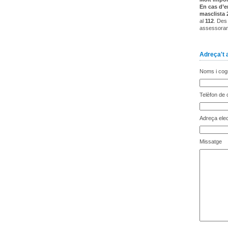
En cas d’e
masclista 
al
112
. Des
assessorame
Adreça't a
Noms i co
Telèfon de 
Adreça elec
Missatge