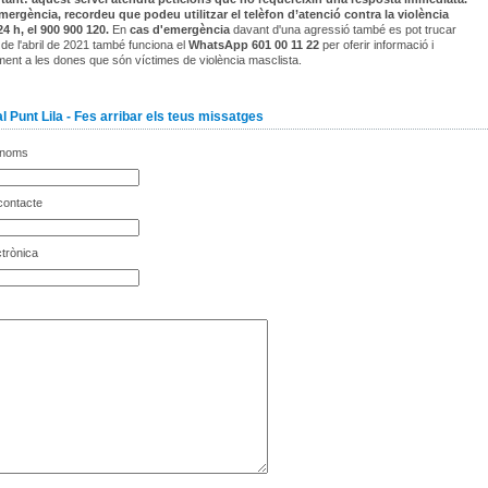
mergència, recordeu que podeu utilitzar el telèfon d’atenció contra la violència
24 h, el 900 900 120.
En
cas d'emergència
davant d'una agressió també es pot trucar
 de l'abril de 2021 també funciona el
WhatsApp 601 00 11 22
per oferir informació i
nt a les dones que són víctimes de violència masclista.
l Punt Lila - Fes arribar els teus missatges
gnoms
contacte
trònica