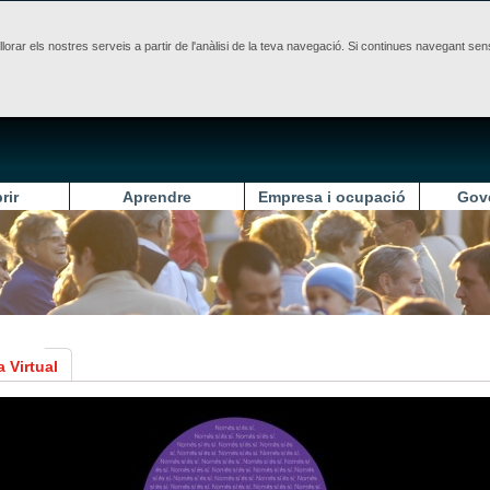
illorar els nostres serveis a partir de l'anàlisi de la teva navegació. Si continues navegant 
rir
Aprendre
Empresa i ocupació
Gov
a Virtual