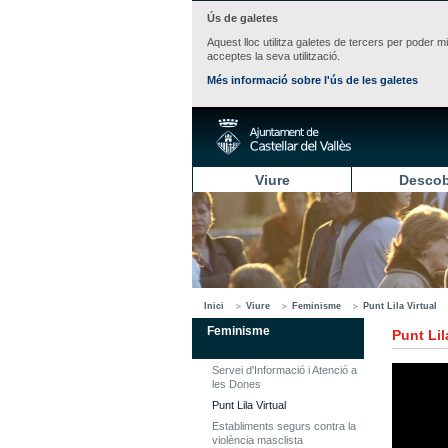
Ús de galetes
Aquest lloc utilitza galetes de tercers per poder m
acceptes la seva utilització.
Més informació sobre l'ús de les galetes
Viure
Descob
Inici
Viure
Feminisme
Punt Lila Virtual
Feminisme
Punt Lil
Servei d'Informació i Atenció a
les Dones
Punt Lila Virtual
Establiments segurs contra la
violència masclista