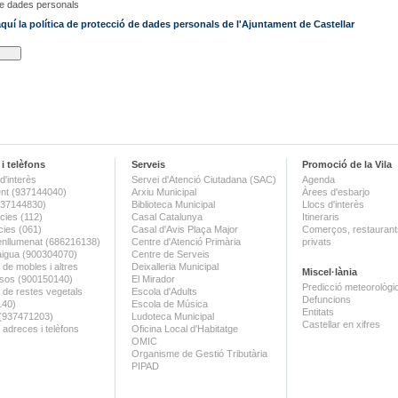
de dades personals
quí la política de protecció de dades personals de l'Ajuntament de Castellar
i telèfons
Serveis
Promoció de la Vila
d'interès
Servei d'Atenció Ciutadana (SAC)
Agenda
nt (937144040)
Arxiu Municipal
Àrees d'esbarjo
(937144830)
Biblioteca Municipal
Llocs d'interès
ies (112)
Casal Catalunya
Itineraris
ies (061)
Casal d'Avis Plaça Major
Comerços, restaurants
enllumenat (686216138)
Centre d'Atenció Primària
privats
aigua (900304070)
Centre de Serveis
 de mobles i altres
Deixalleria Municipal
Miscel·lània
sos (900150140)
El Mirador
Predicció meteorològi
a de restes vegetals
Escola d'Adults
Defuncions
140)
Escola de Música
Entitats
 (937471203)
Ludoteca Municipal
Castellar en xifres
 adreces i telèfons
Oficina Local d'Habitatge
OMIC
Organisme de Gestió Tributària
PIPAD