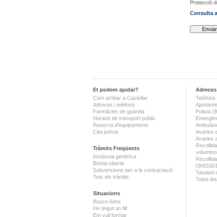
Protecció 
Consulta a
Et podem ajudar?
Adreces 
Com arribar a Castellar
Telèfons 
Adreces i telèfons
Ajuntame
Farmàcies de guàrdia
Policia 
Horaris de transport públic
Emergènc
Reserva d'equipaments
Ambulànc
Cita prèvia
Avaries 
Avaries 
Recollida
Tràmits Freqüents
volumino
Instància genèrica
Recollid
Bústia oberta
(900150
Subvencions per a la contractació
Tanatori
Tots els tràmits
Totes les
Situacions
Busco feina
He tingut un fill
Em vull formar