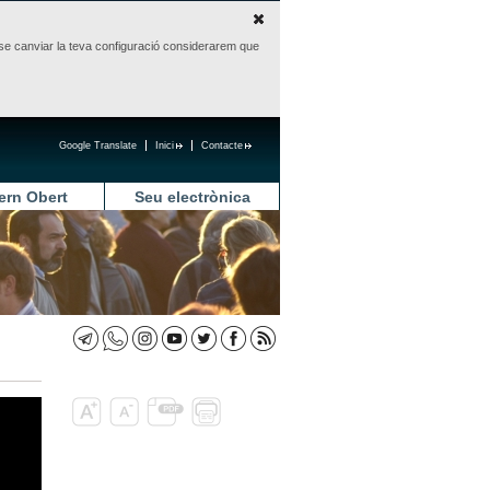
sense canviar la teva configuració considerarem que
Google Translate
Inici
Contacte
ern Obert
Seu electrònica