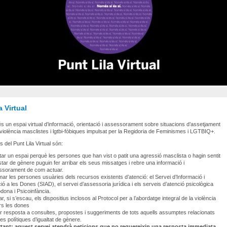
a Virtual
a és un espai virtual d’informació, orientació i assessorament sobre situacions d’assetjament
 violència masclistes i lgtbi-fòbiques impulsat per la Regidoria de Feminismes i LGTBIQ+.
 del Punt Lila Virtual són:
itar un espai perquè les persones que han vist o patit una agressió masclista o hagin sentit
tar de gènere puguin fer arribar els seus missatges i rebre una informació i
ssorament de com actuar.
mar les persones usuàries dels recursos existents d’atenció: el Servei d’Informació i
ió a les Dones (SIAD), el servei d’assessoria jurídica i els serveis d’atenció psicològica
dona i Psicoinfància.
ar, si s’escau, els dispositius inclosos al Protocol per a l’abordatge integral de la violència
rs les dones
 resposta a consultes, propostes i suggeriments de tots aquells assumptes relacionats
es polítiques d’igualtat de gènere.
tant: aquest servei atendrà peticions que no requereixin una resposta immediata.