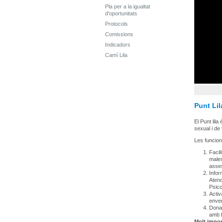
Pla per a la igualtat
d'oportunitats
Protocols
Comissions
Indicadors
Camí Lila
Punt Lil
El Punt lil
sexual i de
Les funcions
Facil
males
asse
Infor
Atenc
Psico
Activ
enve
Donar
amb l
Molt impor