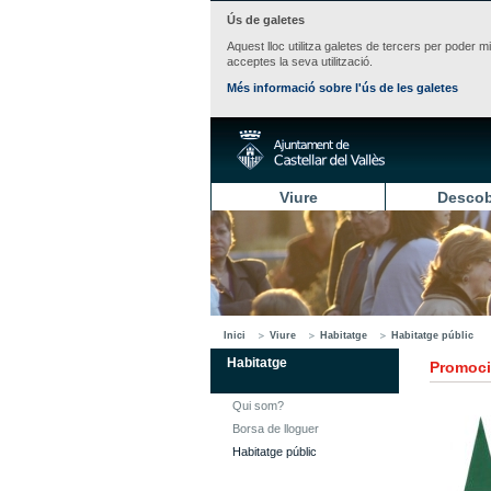
Ús de galetes
Aquest lloc utilitza galetes de tercers per poder m
acceptes la seva utilització.
Més informació sobre l'ús de les galetes
Viure
Descob
Inici
Viure
Habitatge
Habitatge públic
Habitatge
Promoci
Qui som?
Borsa de lloguer
Habitatge públic