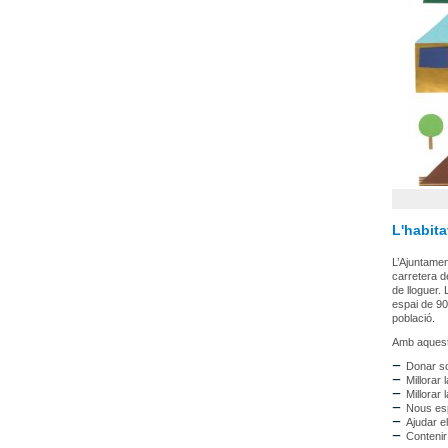
L'habita
L’Ajuntamen
carretera d
de lloguer.
espai de 90
població.
Amb aquest 
Donar so
Millorar
Millorar 
Nous esp
Ajudar e
Contenir