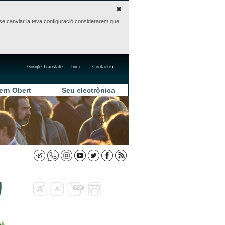
sense canviar la teva configuració considerarem que
Google Translate
Inici
Contacte
ern Obert
Seu electrònica