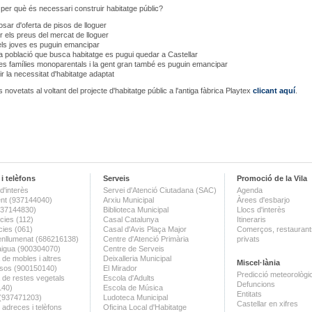
 per què és necessari construir habitatge públic?
osar d'oferta de pisos de lloguer
ir els preus del mercat de lloguer
ls joves es puguin emancipar
a població que busca habitatge es pugui quedar a Castellar
es famílies monoparentals i la gent gran també es puguin emancipar
ir la necessitat d'habitatge adaptat
 novetats al voltant del projecte d'habitatge públic a l'antiga fàbrica Playtex
clicant aquí
.
i telèfons
Serveis
Promoció de la Vila
d'interès
Servei d'Atenció Ciutadana (SAC)
Agenda
nt (937144040)
Arxiu Municipal
Àrees d'esbarjo
(937144830)
Biblioteca Municipal
Llocs d'interès
ies (112)
Casal Catalunya
Itineraris
ies (061)
Casal d'Avis Plaça Major
Comerços, restaurants
enllumenat (686216138)
Centre d'Atenció Primària
privats
aigua (900304070)
Centre de Serveis
 de mobles i altres
Deixalleria Municipal
Miscel·lània
sos (900150140)
El Mirador
Predicció meteorològi
a de restes vegetals
Escola d'Adults
Defuncions
140)
Escola de Música
Entitats
 (937471203)
Ludoteca Municipal
Castellar en xifres
 adreces i telèfons
Oficina Local d'Habitatge