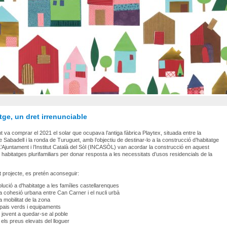
tge, un dret irrenunciable
t va comprar el 2021 el solar que ocupava l’antiga fàbrica Playtex, situada entre la
e Sabadell i la ronda de Turuguet, amb l’objectiu de destinar-lo a la construcció d’habitatge
 L’Ajuntament i l’Institut Català del Sòl (INCASÒL) van acordar la construcció en aquest
 habitatges plurifamiliars per donar resposta a les necessitats d’usos residencials de la
projecte, es pretén aconseguir:
lució a d'habitatge a les famílies castellarenques
 la cohesió urbana entre Can Carner i el nucli urbà
la mobilitat de la zona
ais verds i equipaments
l jovent a quedar-se al poble
 els preus elevats del lloguer