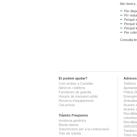
Així doncs,
Per disp
Prr redu
Perquè e
Perquè l
Perquè l
Per cobr
Consulta les
Et podem ajudar?
Adreces 
Com arribar a Castellar
Telèfons 
Adreces i telèfons
Ajuntame
Farmàcies de guàrdia
Policia 
Horaris de transport públic
Emergènc
Reserva d'equipaments
Ambulànc
Cita prèvia
Avaries 
Avaries 
Recollida
Tràmits Freqüents
volumino
Instància genèrica
Recollid
Bústia oberta
(900150
Subvencions per a la contractació
Tanatori
Tots els tràmits
Totes les