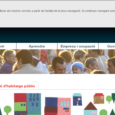
illorar els nostres serveis a partir de l'anàlisi de la teva navegació. Si continues navegant 
rir
Aprendre
Empresa i ocupació
Gov
ó d'habitatge públic