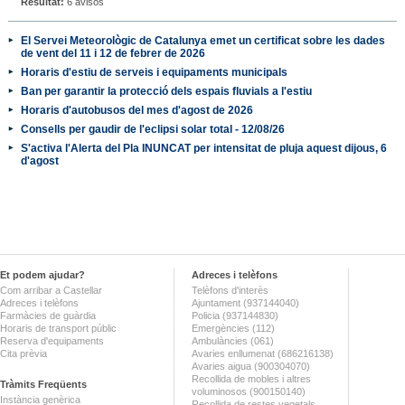
Resultat:
6 avisos
El Servei Meteorològic de Catalunya emet un certificat sobre les dades
de vent del 11 i 12 de febrer de 2026
Horaris d'estiu de serveis i equipaments municipals
Ban per garantir la protecció dels espais fluvials a l'estiu
Horaris d'autobusos del mes d'agost de 2026
Consells per gaudir de l'eclipsi solar total - 12/08/26
S'activa l'Alerta del Pla INUNCAT per intensitat de pluja aquest dijous, 6
d'agost
Et podem ajudar?
Adreces i telèfons
Com arribar a Castellar
Telèfons d'interès
Adreces i telèfons
Ajuntament (937144040)
Farmàcies de guàrdia
Policia (937144830)
Horaris de transport públic
Emergències (112)
Reserva d'equipaments
Ambulàncies (061)
Cita prèvia
Avaries enllumenat (686216138)
Avaries aigua (900304070)
Recollida de mobles i altres
Tràmits Freqüents
voluminosos (900150140)
Instància genèrica
Recollida de restes vegetals