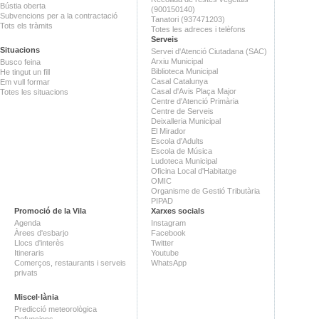
Bústia oberta
(900150140)
Subvencions per a la contractació
Tanatori (937471203)
Tots els tràmits
Totes les adreces i telèfons
Serveis
Situacions
Servei d'Atenció Ciutadana (SAC)
Arxiu Municipal
Busco feina
Biblioteca Municipal
He tingut un fill
Casal Catalunya
Em vull formar
Casal d'Avis Plaça Major
Totes les situacions
Centre d'Atenció Primària
Centre de Serveis
Deixalleria Municipal
El Mirador
Escola d'Adults
Escola de Música
Ludoteca Municipal
Oficina Local d'Habitatge
OMIC
Organisme de Gestió Tributària
PIPAD
Promoció de la Vila
Xarxes socials
Agenda
Instagram
Àrees d'esbarjo
Facebook
Llocs d'interès
Twitter
Itineraris
Youtube
Comerços, restaurants i serveis
WhatsApp
privats
Miscel·lània
Predicció meteorològica
Defuncions