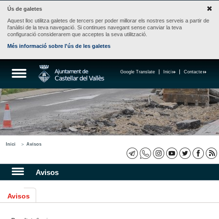
Ús de galetes
Aquest lloc utilitza galetes de tercers per poder millorar els nostres serveis a partir de
l'anàlisi de la teva navegació. Si continues navegant sense canviar la teva
configuració considerarem que acceptes la seva utilització.
Més informació sobre l'ús de les galetes
Google Translate
Inici
Contacte
Inici
Avisos
Avisos
Avisos