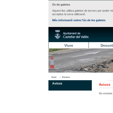
Ús de galetes
Aquest lloc utilitza galetes de tercers per poder m
acceptes la seva utilització.
Més informació sobre l'ús de les galetes
Viure
Descob
Inici
Avisos
Avisos
Avisos
No existeix 