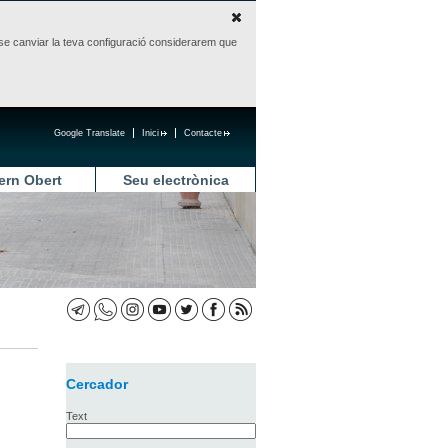
sense canviar la teva configuració considerarem que
Google Translate
Inici
Contacte
ern Obert
Seu electrònica
Cercador
Text