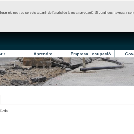
illorar els nostres serveis a partir de l'anàlisi de la teva navegació. Si continues navegant 
rir
Aprendre
Empresa i ocupació
Gov
l'avís