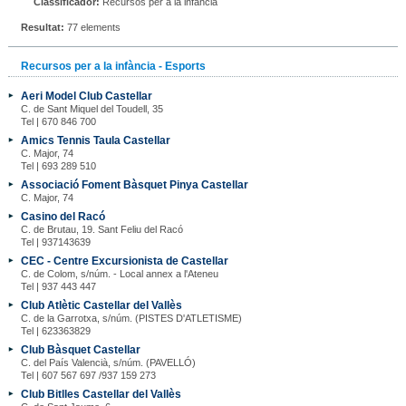
Classificador:
Recursos per a la infància
Resultat:
77 elements
Recursos per a la infància - Esports
Aeri Model Club Castellar
C. de Sant Miquel del Toudell, 35
Tel | 670 846 700
Amics Tennis Taula Castellar
C. Major, 74
Tel | 693 289 510
Associació Foment Bàsquet Pinya Castellar
C. Major, 74
Casino del Racó
C. de Brutau, 19. Sant Feliu del Racó
Tel | 937143639
CEC - Centre Excursionista de Castellar
C. de Colom, s/núm. - Local annex a l'Ateneu
Tel | 937 443 447
Club Atlètic Castellar del Vallès
C. de la Garrotxa, s/núm. (PISTES D'ATLETISME)
Tel | 623363829
Club Bàsquet Castellar
C. del País Valencià, s/núm. (PAVELLÓ)
Tel | 607 567 697 /937 159 273
Club Bitlles Castellar del Vallès