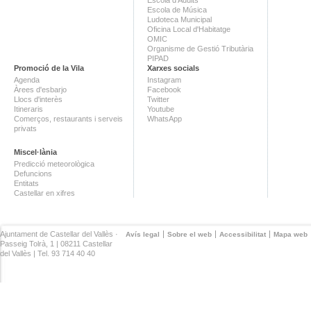
Escola de Música
Ludoteca Municipal
Oficina Local d'Habitatge
OMIC
Organisme de Gestió Tributària
PIPAD
Promoció de la Vila
Xarxes socials
Agenda
Instagram
Àrees d'esbarjo
Facebook
Llocs d'interès
Twitter
Itineraris
Youtube
Comerços, restaurants i serveis
WhatsApp
privats
Miscel·lània
Predicció meteorològica
Defuncions
Entitats
Castellar en xifres
Ajuntament de Castellar del Vallès ·
Avís legal
Sobre el web
Accessibilitat
Mapa web
Passeig Tolrà, 1 | 08211 Castellar
del Vallès | Tel. 93 714 40 40