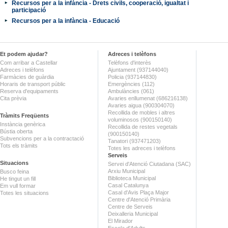
Recursos per a la infància - Drets civils, cooperació, igualtat i
participació
Recursos per a la infància - Educació
Et podem ajudar?
Adreces i telèfons
Com arribar a Castellar
Telèfons d'interès
Adreces i telèfons
Ajuntament (937144040)
Farmàcies de guàrdia
Policia (937144830)
Horaris de transport públic
Emergències (112)
Reserva d'equipaments
Ambulàncies (061)
Cita prèvia
Avaries enllumenat (686216138)
Avaries aigua (900304070)
Recollida de mobles i altres
Tràmits Freqüents
voluminosos (900150140)
Instància genèrica
Recollida de restes vegetals
Bústia oberta
(900150140)
Subvencions per a la contractació
Tanatori (937471203)
Tots els tràmits
Totes les adreces i telèfons
Serveis
Situacions
Servei d'Atenció Ciutadana (SAC)
Arxiu Municipal
Busco feina
Biblioteca Municipal
He tingut un fill
Casal Catalunya
Em vull formar
Casal d'Avis Plaça Major
Totes les situacions
Centre d'Atenció Primària
Centre de Serveis
Deixalleria Municipal
El Mirador
Escola d'Adults