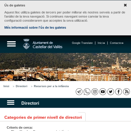
Ús de galetes
Aquest lloc utilitza galetes de tercers per poder millorar els nostres serveis a partir de
l'anàlisi de la teva navegació. Si continues navegant sense canviar la teva
configuració considerarem que acceptes la seva utilització.
Més informació sobre l'ús de les galetes
Google Translate
Inici
Contacte
Inici
Directori
Recursos per a la infància
Directori
Categories de primer nivell de directori
Criteris de cerca: