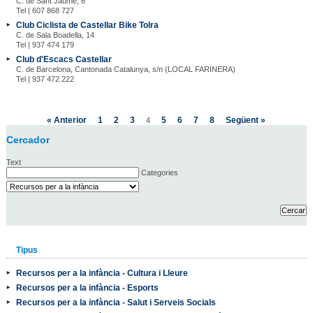
C. de Sant Jaume, 6
Tel | 607 868 727
Club Ciclista de Castellar Bike Tolra
C. de Sala Boadella, 14
Tel | 937 474 179
Club d'Escacs Castellar
C. de Barcelona, Cantonada Catalunya, s/n (LOCAL FARINERA)
Tel | 937 472 222
« Anterior
1
2
3
5
6
7
8
Següent »
4
Cercador
Text
Categories
Tipus
Recursos per a la infància - Cultura i Lleure
Recursos per a la infància - Esports
Recursos per a la infància - Salut i Serveis Socials