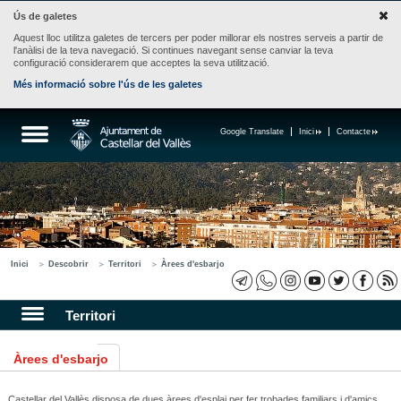
Ús de galetes
Aquest lloc utilitza galetes de tercers per poder millorar els nostres serveis a partir de
l'anàlisi de la teva navegació. Si continues navegant sense canviar la teva
configuració considerarem que acceptes la seva utilització.
Més informació sobre l'ús de les galetes
Google Translate
Inici
Contacte
Inici
Descobrir
Territori
Àrees d'esbarjo
Territori
Àrees d'esbarjo
Castellar del Vallès disposa de dues àrees d'esplai per fer trobades familiars i d'amics.