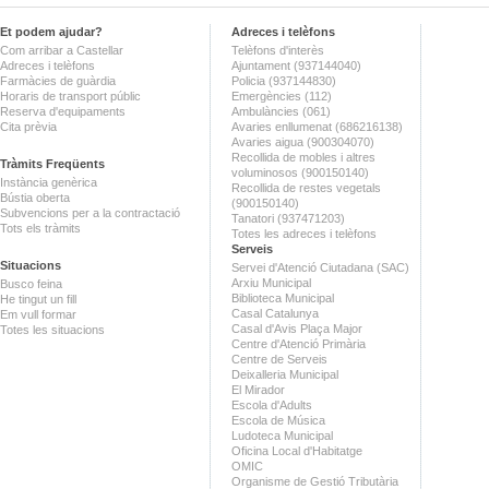
Et podem ajudar?
Adreces i telèfons
Com arribar a Castellar
Telèfons d'interès
Adreces i telèfons
Ajuntament (937144040)
Farmàcies de guàrdia
Policia (937144830)
Horaris de transport públic
Emergències (112)
Reserva d'equipaments
Ambulàncies (061)
Cita prèvia
Avaries enllumenat (686216138)
Avaries aigua (900304070)
Recollida de mobles i altres
Tràmits Freqüents
voluminosos (900150140)
Instància genèrica
Recollida de restes vegetals
Bústia oberta
(900150140)
Subvencions per a la contractació
Tanatori (937471203)
Tots els tràmits
Totes les adreces i telèfons
Serveis
Situacions
Servei d'Atenció Ciutadana (SAC)
Arxiu Municipal
Busco feina
Biblioteca Municipal
He tingut un fill
Casal Catalunya
Em vull formar
Casal d'Avis Plaça Major
Totes les situacions
Centre d'Atenció Primària
Centre de Serveis
Deixalleria Municipal
El Mirador
Escola d'Adults
Escola de Música
Ludoteca Municipal
Oficina Local d'Habitatge
OMIC
Organisme de Gestió Tributària