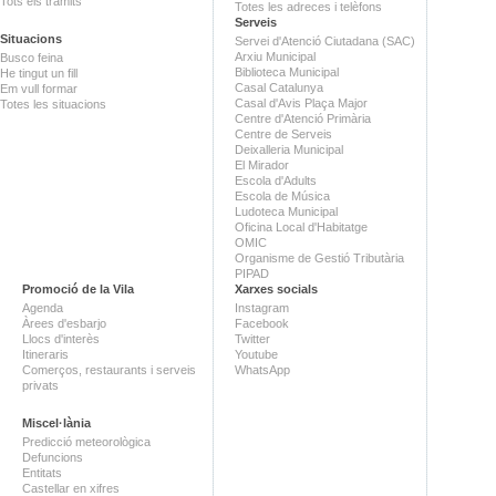
Tots els tràmits
Totes les adreces i telèfons
Serveis
Situacions
Servei d'Atenció Ciutadana (SAC)
Arxiu Municipal
Busco feina
Biblioteca Municipal
He tingut un fill
Casal Catalunya
Em vull formar
Casal d'Avis Plaça Major
Totes les situacions
Centre d'Atenció Primària
Centre de Serveis
Deixalleria Municipal
El Mirador
Escola d'Adults
Escola de Música
Ludoteca Municipal
Oficina Local d'Habitatge
OMIC
Organisme de Gestió Tributària
PIPAD
Promoció de la Vila
Xarxes socials
Agenda
Instagram
Àrees d'esbarjo
Facebook
Llocs d'interès
Twitter
Itineraris
Youtube
Comerços, restaurants i serveis
WhatsApp
privats
Miscel·lània
Predicció meteorològica
Defuncions
Entitats
Castellar en xifres