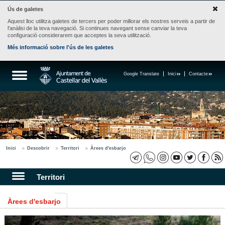
Ús de galetes
Aquest lloc utilitza galetes de tercers per poder millorar els nostres serveis a partir de
l'anàlisi de la teva navegació. Si continues navegant sense canviar la teva
configuració considerarem que acceptes la seva utilització.
Més informació sobre l'ús de les galetes
Google Translate
Inici
Contacte
Inici
Descobrir
Territori
Àrees d'esbarjo
Territori
Àrees d'esbarjo