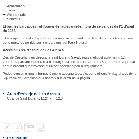
Aparcament
Taules
Aigua potable
Sanitaris
El bar, les barbacoes i el lloguer de taules queden fora de servei des de l'1 d'abril
de 2024.
El seu aparcament i el que hi ha una mica més amunt, sota l'ermita de Les Arenes, són
bons punts de sortida per a excursions pel Parc Natural.
Accés a l'Àrea d'esplai de Les Arenes
Des de Castellar, i en direcció a Sant Llorenç Savall, passat el punt quilomètric 12,
veurem l'aparcament de l'àrea d'esbarjo a la dreta de la carretera B-124. Des d'aquí, cal
seguir el camí que travessa el riu per accedir a peu a l'equipament.
Podeu consultar més informació sobre aquesta àrea d'esbarjo clicant l'enllaç al web de la
Diputació de Barcelona que apareix a la dreta de la pàgina.
Àrea d'esbarjo de Les Arenes
Ctra. de Sant Llorenç, B124 km. 12,3
Parc Natural