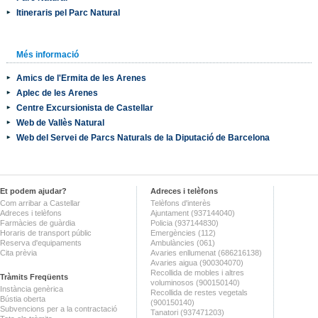
Itineraris pel Parc Natural
Més informació
Amics de l'Ermita de les Arenes
Aplec de les Arenes
Centre Excursionista de Castellar
Web de Vallès Natural
Web del Servei de Parcs Naturals de la Diputació de Barcelona
Et podem ajudar?
Adreces i telèfons
Com arribar a Castellar
Telèfons d'interès
Adreces i telèfons
Ajuntament (937144040)
Farmàcies de guàrdia
Policia (937144830)
Horaris de transport públic
Emergències (112)
Reserva d'equipaments
Ambulàncies (061)
Cita prèvia
Avaries enllumenat (686216138)
Avaries aigua (900304070)
Recollida de mobles i altres
Tràmits Freqüents
voluminosos (900150140)
Instància genèrica
Recollida de restes vegetals
Bústia oberta
(900150140)
Subvencions per a la contractació
Tanatori (937471203)