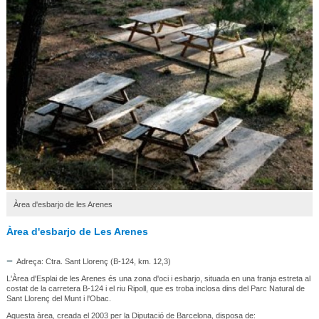
Àrea d'esbarjo de les Arenes
Àrea d'esbarjo de Les Arenes
Adreça: Ctra. Sant Llorenç (B-124, km. 12,3)
L'Àrea d'Esplai de les Arenes és una zona d'oci i esbarjo, situada en una franja estreta al
costat de la carretera B-124 i el riu Ripoll, que es troba inclosa dins del Parc Natural de
Sant Llorenç del Munt i l'Obac.
Aquesta àrea, creada el 2003 per la Diputació de Barcelona, disposa de: