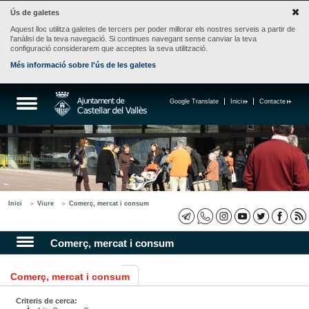
Ús de galetes
Aquest lloc utilitza galetes de tercers per poder millorar els nostres serveis a partir de
l'anàlisi de la teva navegació. Si continues navegant sense canviar la teva
configuració considerarem que acceptes la seva utilització.
Més informació sobre l'ús de les galetes
Google Translate
Inici
Contacte
Inici
Viure
Comerç, mercat i consum
Comerç, mercat i consum
Comerç, mercat i consum
Criteris de cerca: