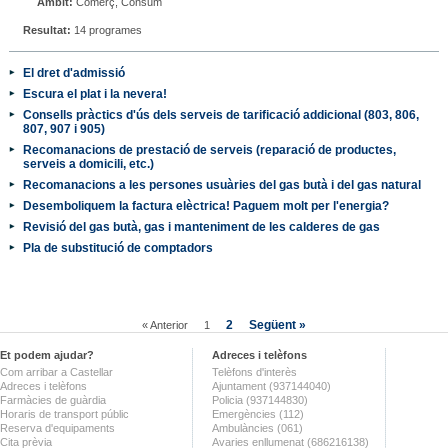
Àmbit:
Comerç, Consum
Resultat:
14 programes
El dret d'admissió
Escura el plat i la nevera!
Consells pràctics d'ús dels serveis de tarificació addicional (803, 806,
807, 907 i 905)
Recomanacions de prestació de serveis (reparació de productes,
serveis a domicili, etc.)
Recomanacions a les persones usuàries del gas butà i del gas natural
Desemboliquem la factura elèctrica! Paguem molt per l'energia?
Revisió del gas butà, gas i manteniment de les calderes de gas
Pla de substitució de comptadors
2
Següent »
« Anterior
1
Et podem ajudar?
Adreces i telèfons
Com arribar a Castellar
Telèfons d'interès
Adreces i telèfons
Ajuntament (937144040)
Farmàcies de guàrdia
Policia (937144830)
Horaris de transport públic
Emergències (112)
Reserva d'equipaments
Ambulàncies (061)
Cita prèvia
Avaries enllumenat (686216138)