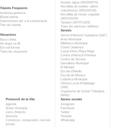
Avaries aigua (900304070)
Recollida de mobles i altres
Tràmits Freqüents
voluminosos (900150140)
Instància genèrica
Recollida de restes vegetals
Bústia oberta
(900150140)
Subvencions per a la contractació
Tanatori (937471203)
Tots els tràmits
Totes les adreces i telèfons
Serveis
Situacions
Servei d'Atenció Ciutadana (SAC)
Arxiu Municipal
Busco feina
Biblioteca Municipal
He tingut un fill
Casal Catalunya
Em vull formar
Casal d'Avis Plaça Major
Totes les situacions
Centre d'Atenció Primària
Centre de Serveis
Deixalleria Municipal
El Mirador
Escola d'Adults
Escola de Música
Ludoteca Municipal
Oficina Local d'Habitatge
OMIC
Organisme de Gestió Tributària
PIPAD
Promoció de la Vila
Xarxes socials
Agenda
Instagram
Àrees d'esbarjo
Facebook
Llocs d'interès
Twitter
Itineraris
Youtube
Comerços, restaurants i serveis
WhatsApp
privats