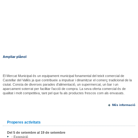
Ampliar plànol
El Mercat Municipal és un equipament municipal fonamental del teixit comercial de
Castellar del Vallès ja que contribueix a impulsar i dinamitzar el comerç tradicional de la
ciutat. Consta de diverses parades d'alimentació, un supermercat, un bar i un
aparcament soterrat per facilitar l'acció de compra. La seva oferta comercial és de
qualitat i molt competitiva, tant pel que fa als productes frescos com als envasats.
Més informació
Properes activitats
Del 5 de setembre al 19 de setembre
- Exposició