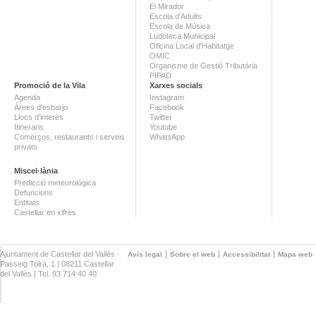
El Mirador
Escola d'Adults
Escola de Música
Ludoteca Municipal
Oficina Local d'Habitatge
OMIC
Organisme de Gestió Tributària
PIPAD
Promoció de la Vila
Xarxes socials
Agenda
Instagram
Àrees d'esbarjo
Facebook
Llocs d'interès
Twitter
Itineraris
Youtube
Comerços, restaurants i serveis
WhatsApp
privats
Miscel·lània
Predicció meteorològica
Defuncions
Entitats
Castellar en xifres
Ajuntament de Castellar del Vallès ·
Avís legal
Sobre el web
Accessibilitat
Mapa web
Passeig Tolrà, 1 | 08211 Castellar
del Vallès | Tel. 93 714 40 40