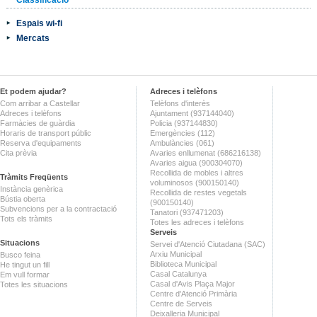
Espais wi-fi
Mercats
Et podem ajudar?
Adreces i telèfons
Com arribar a Castellar
Telèfons d'interès
Adreces i telèfons
Ajuntament (937144040)
Farmàcies de guàrdia
Policia (937144830)
Horaris de transport públic
Emergències (112)
Reserva d'equipaments
Ambulàncies (061)
Cita prèvia
Avaries enllumenat (686216138)
Avaries aigua (900304070)
Recollida de mobles i altres
Tràmits Freqüents
voluminosos (900150140)
Instància genèrica
Recollida de restes vegetals
Bústia oberta
(900150140)
Subvencions per a la contractació
Tanatori (937471203)
Tots els tràmits
Totes les adreces i telèfons
Serveis
Situacions
Servei d'Atenció Ciutadana (SAC)
Arxiu Municipal
Busco feina
Biblioteca Municipal
He tingut un fill
Casal Catalunya
Em vull formar
Casal d'Avis Plaça Major
Totes les situacions
Centre d'Atenció Primària
Centre de Serveis
Deixalleria Municipal