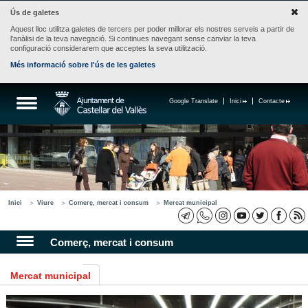
Ús de galetes
Aquest lloc utilitza galetes de tercers per poder millorar els nostres serveis a partir de
l'anàlisi de la teva navegació. Si continues navegant sense canviar la teva
configuració considerarem que acceptes la seva utilització.
Més informació sobre l'ús de les galetes
Google Translate
Inici
Contacte
Inici
Viure
Comerç, mercat i consum
Mercat municipal
Comerç, mercat i consum
Mercat municipal