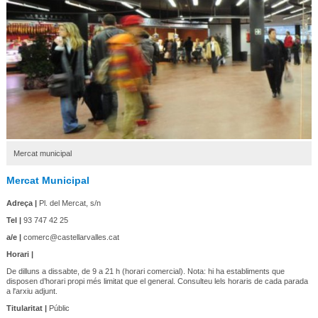
Mercat municipal
Mercat Municipal
Adreça |
Pl. del Mercat, s/n
Tel |
93 747 42 25
a/e |
comerc@castellarvalles.cat
Horari |
De dilluns a dissabte, de 9 a 21 h (horari comercial). Nota: hi ha establiments que
disposen d’horari propi més limitat que el general. Consulteu lels horaris de cada parada
a l'arxiu adjunt.
Titularitat |
Públic