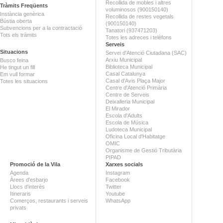
Recollida de mobles i altres
Tràmits Freqüents
voluminosos (900150140)
Instància genèrica
Recollida de restes vegetals
Bústia oberta
(900150140)
Subvencions per a la contractació
Tanatori (937471203)
Tots els tràmits
Totes les adreces i telèfons
Serveis
Situacions
Servei d'Atenció Ciutadana (SAC)
Arxiu Municipal
Busco feina
Biblioteca Municipal
He tingut un fill
Casal Catalunya
Em vull formar
Casal d'Avis Plaça Major
Totes les situacions
Centre d'Atenció Primària
Centre de Serveis
Deixalleria Municipal
El Mirador
Escola d'Adults
Escola de Música
Ludoteca Municipal
Oficina Local d'Habitatge
OMIC
Organisme de Gestió Tributària
PIPAD
Promoció de la Vila
Xarxes socials
Agenda
Instagram
Àrees d'esbarjo
Facebook
Llocs d'interès
Twitter
Itineraris
Youtube
Comerços, restaurants i serveis
WhatsApp
privats