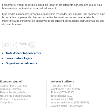
Fomentar el treball de grup i el gaudi de tocar en les diferents agrupacions que hi ha a
l'escola així com també el tocar individualment.
Que els/les alumnes/as prenguin consciència d'escoltar, ser escoltat i de compartir, amb
la resta de companys de diverses experiències musicals tot recomanant-los la
importància de pertànyer en qualsevol de les diferent agrupacions instrumentals de que
disposa l'escola.
Trets d'identitat del centre
Línea metodològica
Organització del centre
Et podem ajudar?
Adreces i telèfons
Com arribar a Castellar
Telèfons d'interès
Adreces i telèfons
Ajuntament (937144040)
Farmàcies de guàrdia
Policia (937144830)
Horaris de transport públic
Emergències (112)
Reserva d'equipaments
Ambulàncies (061)
Cita prèvia
Avaries enllumenat (686216138)
Avaries aigua (900304070)