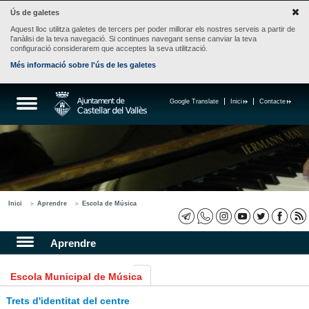
Ús de galetes
Aquest lloc utilitza galetes de tercers per poder millorar els nostres serveis a partir de
l'anàlisi de la teva navegació. Si continues navegant sense canviar la teva
configuració considerarem que acceptes la seva utilització.
Més informació sobre l'ús de les galetes
Google Translate
Inici
Contacte
Inici
Aprendre
Escola de Música
Aprendre
Escola Municipal de Música
Trets d'identitat del centre