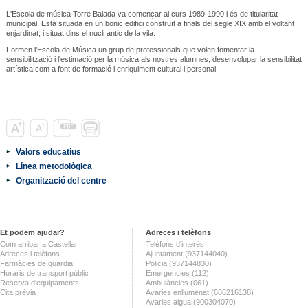
L'Escola de música Torre Balada va començar al curs 1989-1990 i és de titularitat
municipal. Està situada en un bonic edifici construït a finals del segle XIX amb el voltant
enjardinat, i situat dins el nucli antic de la vila.
Formen l'Escola de Música un grup de professionals que volen fomentar la
sensibilització i l'estimació per la música als nostres alumnes, desenvolupar la sensibilitat
artística com a font de formació i enriquiment cultural i personal.
Valors educatius
Línea metodològica
Organització del centre
Et podem ajudar?
Adreces i telèfons
Com arribar a Castellar
Telèfons d'interès
Adreces i telèfons
Ajuntament (937144040)
Farmàcies de guàrdia
Policia (937144830)
Horaris de transport públic
Emergències (112)
Reserva d'equipaments
Ambulàncies (061)
Cita prèvia
Avaries enllumenat (686216138)
Avaries aigua (900304070)