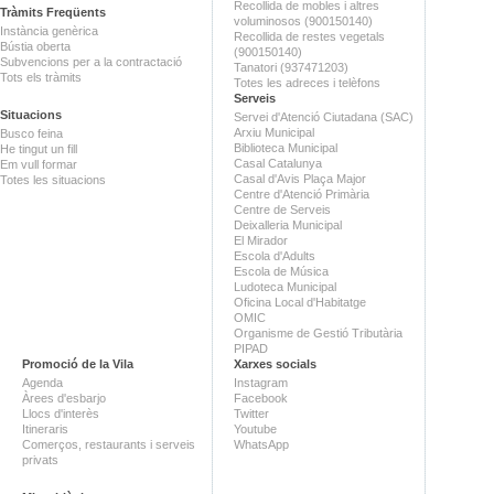
Recollida de mobles i altres
Tràmits Freqüents
voluminosos (900150140)
Instància genèrica
Recollida de restes vegetals
Bústia oberta
(900150140)
Subvencions per a la contractació
Tanatori (937471203)
Tots els tràmits
Totes les adreces i telèfons
Serveis
Situacions
Servei d'Atenció Ciutadana (SAC)
Arxiu Municipal
Busco feina
Biblioteca Municipal
He tingut un fill
Casal Catalunya
Em vull formar
Casal d'Avis Plaça Major
Totes les situacions
Centre d'Atenció Primària
Centre de Serveis
Deixalleria Municipal
El Mirador
Escola d'Adults
Escola de Música
Ludoteca Municipal
Oficina Local d'Habitatge
OMIC
Organisme de Gestió Tributària
PIPAD
Promoció de la Vila
Xarxes socials
Agenda
Instagram
Àrees d'esbarjo
Facebook
Llocs d'interès
Twitter
Itineraris
Youtube
Comerços, restaurants i serveis
WhatsApp
privats