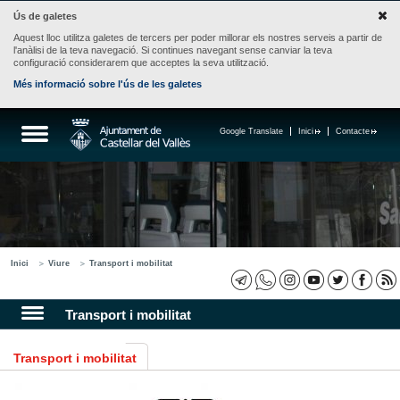
Ús de galetes
Aquest lloc utilitza galetes de tercers per poder millorar els nostres serveis a partir de
l'anàlisi de la teva navegació. Si continues navegant sense canviar la teva
configuració considerarem que acceptes la seva utilització.
Més informació sobre l'ús de les galetes
Google Translate
Inici
Contacte
Inici
Viure
Transport i mobilitat
Transport i mobilitat
Transport i mobilitat