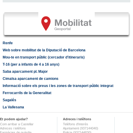
Renfe
Web sobre mobilitat de la Diputació de Barcelona
Mou-te en transport públic (cercador d'itineraris)
T-16 (per a infants de 4 a 16 anys)
Saba aparcament pl. Major
Cimalsa aparcament de camions
Informació sobre els preus i les zones de transport públic integrat
Ferrocarrils de la Generalitat
Sagalés
La Vallesana
Et podem ajudar?
Adreces i telèfons
Com arribar a Castellar
Telèfons d'interès
Adreces i telèfons
Ajuntament (937144040)
Farmàcies de guàrdia
Policia (937144830)