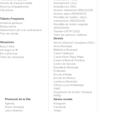
Horaris de transport públic
Emergències (112)
Reserva d'equipaments
Ambulàncies (061)
Cita prèvia
Avaries enllumenat (686216138)
Avaries aigua (900304070)
Recollida de mobles i altres
Tràmits Freqüents
voluminosos (900150140)
Instància genèrica
Recollida de restes vegetals
Bústia oberta
(900150140)
Subvencions per a la contractació
Tanatori (937471203)
Tots els tràmits
Totes les adreces i telèfons
Serveis
Situacions
Servei d'Atenció Ciutadana (SAC)
Arxiu Municipal
Busco feina
Biblioteca Municipal
He tingut un fill
Casal Catalunya
Em vull formar
Casal d'Avis Plaça Major
Totes les situacions
Centre d'Atenció Primària
Centre de Serveis
Deixalleria Municipal
El Mirador
Escola d'Adults
Escola de Música
Ludoteca Municipal
Oficina Local d'Habitatge
OMIC
Organisme de Gestió Tributària
PIPAD
Promoció de la Vila
Xarxes socials
Agenda
Instagram
Àrees d'esbarjo
Facebook
Llocs d'interès
Twitter