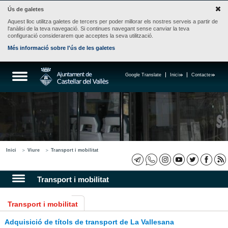
Ús de galetes
Aquest lloc utilitza galetes de tercers per poder millorar els nostres serveis a partir de
l'anàlisi de la teva navegació. Si continues navegant sense canviar la teva
configuració considerarem que acceptes la seva utilització.
Més informació sobre l'ús de les galetes
Google Translate
Inici
Contacte
Inici
Viure
Transport i mobilitat
Transport i mobilitat
Transport i mobilitat
Adquisició de títols de transport de La Vallesana