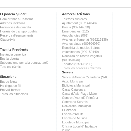
Et podem ajudar?
Adreces i telèfons
Com arribar a Castellar
Telèfons d'interès
Adreces i telèfons
Ajuntament (937144040)
Farmàcies de guàrdia
Policia (937144830)
Horaris de transport públic
Emergències (112)
Reserva d'equipaments
Ambulàncies (061)
Cita prèvia
Avaries enllumenat (686216138)
Avaries aigua (900304070)
Recollida de mobles i altres
Tràmits Freqüents
voluminosos (900150140)
Instància genèrica
Recollida de restes vegetals
Bústia oberta
(900150140)
Subvencions per a la contractació
Tanatori (937471203)
Tots els tràmits
Totes les adreces i telèfons
Serveis
Situacions
Servei d'Atenció Ciutadana (SAC)
Arxiu Municipal
Busco feina
Biblioteca Municipal
He tingut un fill
Casal Catalunya
Em vull formar
Casal d'Avis Plaça Major
Totes les situacions
Centre d'Atenció Primària
Centre de Serveis
Deixalleria Municipal
El Mirador
Escola d'Adults
Escola de Música
Ludoteca Municipal
Oficina Local d'Habitatge
OMIC