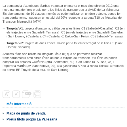
La companyia d’autobusos Sarbus va posar en marxa el mes d'octubre de 2012 una
nova gamma de títols propis per a les línies de transport de la divisió de La Vallesana.
Els abonaments, de 10 viatges, només es poden utilitzar en un únic trajecte, sense fer
transbordaments, i suposen un estalvi del 20% respecte la targeta T10 de l’Autoritat del
Transport Metropolità (ATM).
Targeta V-1
: targeta d’una zona, vàlida per a les línies C1 (Sabadell-Castellar), C2 (en
els trajectes entre Sabadell i Terrassa), C3 (en els trajectes entre Sabadell i Castellar,
i Sant Llorenç i Castellar), C4 (Castellar-El Balcó-Sant Feliu), C5 (Sabadell-Terrassa).
Targeta V-2
: targeta de dues zones, vàlida per a tot el recorregut de la línia C3 (Sant
Llorenç-Sabadell).
Aquests títols són bitllets no integrats, és a dir, que no permeten realitzar
transbordaments amb altres línies de bus o mitjans de transport. Els títols es poden
comprar als estancs Califòrnia (ctra. Sentmenat, 40), Can Tabac (c. Suïssa, 34) i
Papereria Martín (av. Sant Esteve, 29), a la gasolinera BP de la ronda Tolosa i a l'estació
de servei BP Truyols de la ctra. de Sant Llorenç.
Més informació
Mapa de punts de venda
Preus títols propis La Vallesana