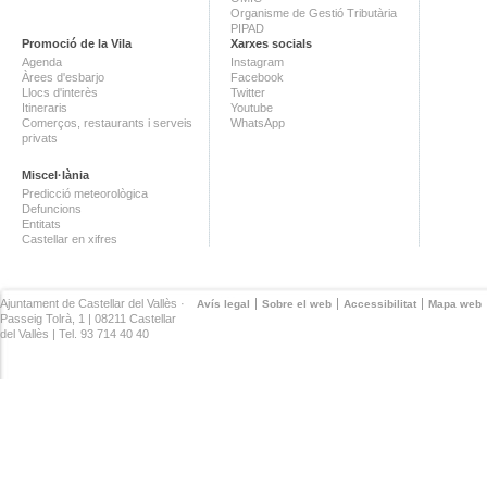
Organisme de Gestió Tributària
PIPAD
Promoció de la Vila
Xarxes socials
Agenda
Instagram
Àrees d'esbarjo
Facebook
Llocs d'interès
Twitter
Itineraris
Youtube
Comerços, restaurants i serveis
WhatsApp
privats
Miscel·lània
Predicció meteorològica
Defuncions
Entitats
Castellar en xifres
Ajuntament de Castellar del Vallès ·
Avís legal
Sobre el web
Accessibilitat
Mapa web
Passeig Tolrà, 1 | 08211 Castellar
del Vallès | Tel. 93 714 40 40