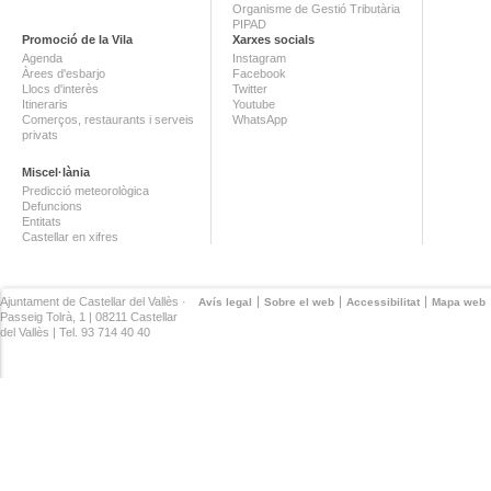
Organisme de Gestió Tributària
PIPAD
Promoció de la Vila
Xarxes socials
Agenda
Instagram
Àrees d'esbarjo
Facebook
Llocs d'interès
Twitter
Itineraris
Youtube
Comerços, restaurants i serveis
WhatsApp
privats
Miscel·lània
Predicció meteorològica
Defuncions
Entitats
Castellar en xifres
Ajuntament de Castellar del Vallès ·
Avís legal
Sobre el web
Accessibilitat
Mapa web
Passeig Tolrà, 1 | 08211 Castellar
del Vallès | Tel. 93 714 40 40