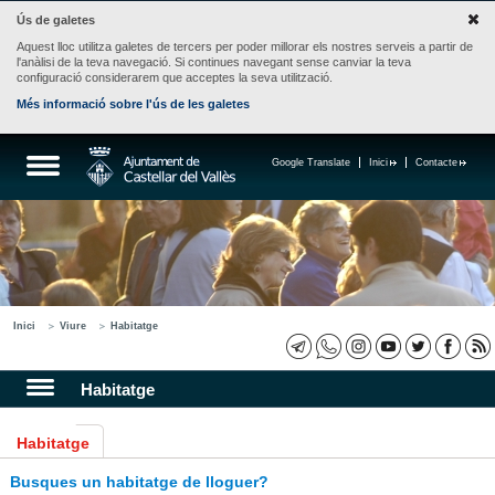
Ús de galetes
Aquest lloc utilitza galetes de tercers per poder millorar els nostres serveis a partir de
l'anàlisi de la teva navegació. Si continues navegant sense canviar la teva
configuració considerarem que acceptes la seva utilització.
Més informació sobre l'ús de les galetes
Google Translate
Inici
Contacte
Inici
Viure
Habitatge
Habitatge
Habitatge
Busques un habitatge de lloguer?