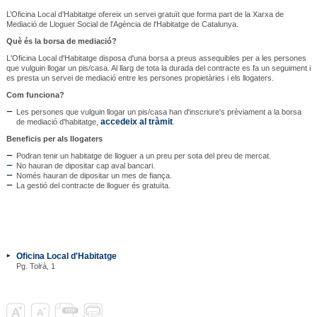
L’Oficina Local d’Habitatge ofereix un servei gratuït que forma part de la Xarxa de
Mediació de Lloguer Social de l'Agència de l'Habitatge de Catalunya.
Què és la borsa de mediació?
L'Oficina Local d'Habitatge disposa d'una borsa a preus assequibles per a les persones
que vulguin llogar un pis/casa. Al llarg de tota la durada del contracte es fa un seguiment i
es presta un servei de mediació entre les persones propietàries i els llogaters.
Com funciona?
Les persones que vulguin llogar un pis/casa han d'inscriure's prèviament a la borsa
accedeix al tràmit
de mediació d'habitatge,
.
Beneficis per als llogaters
Podran tenir un habitatge de lloguer a un preu per sota del preu de mercat.
No hauran de dipositar cap aval bancari.
Només hauran de dipositar un mes de fiança.
La gestió del contracte de lloguer és gratuïta.
Oficina Local d'Habitatge
Pg. Tolrà, 1