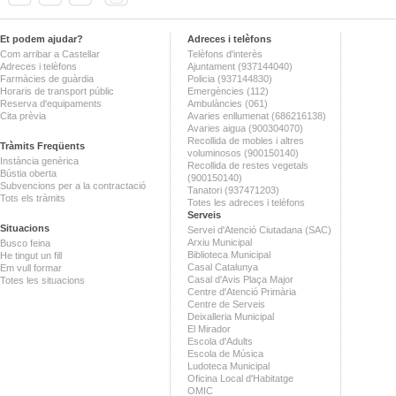
Et podem ajudar?
Adreces i telèfons
Com arribar a Castellar
Telèfons d'interès
Adreces i telèfons
Ajuntament (937144040)
Farmàcies de guàrdia
Policia (937144830)
Horaris de transport públic
Emergències (112)
Reserva d'equipaments
Ambulàncies (061)
Cita prèvia
Avaries enllumenat (686216138)
Avaries aigua (900304070)
Recollida de mobles i altres
Tràmits Freqüents
voluminosos (900150140)
Instància genèrica
Recollida de restes vegetals
Bústia oberta
(900150140)
Subvencions per a la contractació
Tanatori (937471203)
Tots els tràmits
Totes les adreces i telèfons
Serveis
Situacions
Servei d'Atenció Ciutadana (SAC)
Arxiu Municipal
Busco feina
Biblioteca Municipal
He tingut un fill
Casal Catalunya
Em vull formar
Casal d'Avis Plaça Major
Totes les situacions
Centre d'Atenció Primària
Centre de Serveis
Deixalleria Municipal
El Mirador
Escola d'Adults
Escola de Música
Ludoteca Municipal
Oficina Local d'Habitatge
OMIC