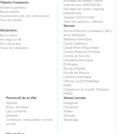
Recollida de mobles i altres
Tràmits Freqüents
voluminosos (900150140)
Instància genèrica
Recollida de restes vegetals
Bústia oberta
(900150140)
Subvencions per a la contractació
Tanatori (937471203)
Tots els tràmits
Totes les adreces i telèfons
Serveis
Situacions
Servei d'Atenció Ciutadana (SAC)
Arxiu Municipal
Busco feina
Biblioteca Municipal
He tingut un fill
Casal Catalunya
Em vull formar
Casal d'Avis Plaça Major
Totes les situacions
Centre d'Atenció Primària
Centre de Serveis
Deixalleria Municipal
El Mirador
Escola d'Adults
Escola de Música
Ludoteca Municipal
Oficina Local d'Habitatge
OMIC
Organisme de Gestió Tributària
PIPAD
Promoció de la Vila
Xarxes socials
Agenda
Instagram
Àrees d'esbarjo
Facebook
Llocs d'interès
Twitter
Itineraris
Youtube
Comerços, restaurants i serveis
WhatsApp
privats
Miscel·lània