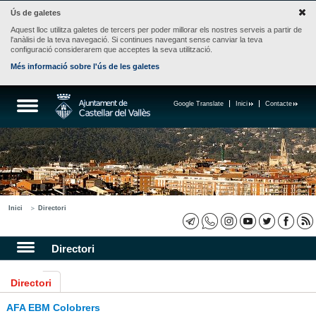
Ús de galetes
Aquest lloc utilitza galetes de tercers per poder millorar els nostres serveis a partir de
l'anàlisi de la teva navegació. Si continues navegant sense canviar la teva
configuració considerarem que acceptes la seva utilització.
Més informació sobre l'ús de les galetes
Google Translate
Inici
Contacte
Inici
Directori
Directori
Directori
AFA EBM Colobrers