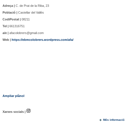
Adreça |
C. de Prat de la Riba, 23
Població |
Castellar del Vallès
CodiPostal |
08211
Tel |
661316751
a/e |
afacolobrers@gmail.com
Web |
https://ebmcolobrers.wordpress.com/afa/
Ampliar plànol
Xarxes socials |
Més informació