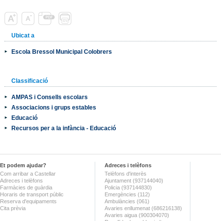
Ubicat a
Escola Bressol Municipal Colobrers
Classificació
AMPAS i Consells escolars
Associacions i grups estables
Educació
Recursos per a la infància - Educació
Et podem ajudar?
Adreces i telèfons
Com arribar a Castellar
Telèfons d'interès
Adreces i telèfons
Ajuntament (937144040)
Farmàcies de guàrdia
Policia (937144830)
Horaris de transport públic
Emergències (112)
Reserva d'equipaments
Ambulàncies (061)
Cita prèvia
Avaries enllumenat (686216138)
Avaries aigua (900304070)