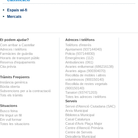
Espais wi-fi
Mercats
Et podem ajudar?
Adreces i telèfons
Com arribar a Castellar
Telèfons d'interès
Adreces i telèfons
Ajuntament (937144040)
Farmàcies de guàrdia
Policia (937144830)
Horaris de transport públic
Emergències (112)
Reserva d'equipaments
Ambulàncies (061)
Cita prèvia
Avaries enllumenat (686216138)
Avaries aigua (900304070)
Recollida de mobles i altres
Tràmits Freqüents
voluminosos (900150140)
Instància genèrica
Recollida de restes vegetals
Bústia oberta
(900150140)
Subvencions per a la contractació
Tanatori (937471203)
Tots els tràmits
Totes les adreces i telèfons
Serveis
Situacions
Servei d'Atenció Ciutadana (SAC)
Arxiu Municipal
Busco feina
Biblioteca Municipal
He tingut un fill
Casal Catalunya
Em vull formar
Casal d'Avis Plaça Major
Totes les situacions
Centre d'Atenció Primària
Centre de Serveis
Deixalleria Municipal