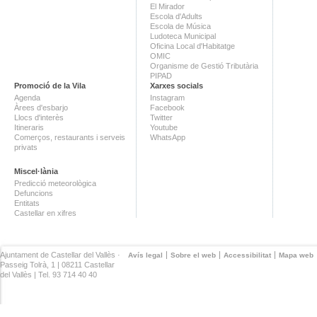
El Mirador
Escola d'Adults
Escola de Música
Ludoteca Municipal
Oficina Local d'Habitatge
OMIC
Organisme de Gestió Tributària
PIPAD
Promoció de la Vila
Xarxes socials
Agenda
Instagram
Àrees d'esbarjo
Facebook
Llocs d'interès
Twitter
Itineraris
Youtube
Comerços, restaurants i serveis
WhatsApp
privats
Miscel·lània
Predicció meteorològica
Defuncions
Entitats
Castellar en xifres
Ajuntament de Castellar del Vallès ·
Avís legal
Sobre el web
Accessibilitat
Mapa web
Passeig Tolrà, 1 | 08211 Castellar
del Vallès | Tel. 93 714 40 40