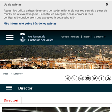
Ús de galetes
Aquest lloc utilitza galetes de tercers per poder millorar els nostres serveis a partir de
l'anàlisi de la teva navegació. Si continues navegant sense canviar la teva
configuració considerarem que acceptes la seva utilització.
Més informació sobre l'ús de les galetes
Google Translate
Inici
Contacte
Inici
Directori
Directori
Directori