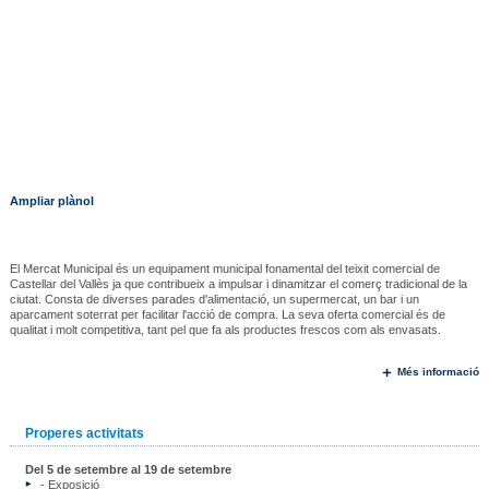
Ampliar plànol
El Mercat Municipal és un equipament municipal fonamental del teixit comercial de
Castellar del Vallès ja que contribueix a impulsar i dinamitzar el comerç tradicional de la
ciutat. Consta de diverses parades d'alimentació, un supermercat, un bar i un
aparcament soterrat per facilitar l'acció de compra. La seva oferta comercial és de
qualitat i molt competitiva, tant pel que fa als productes frescos com als envasats.
Més informació
Properes activitats
Del 5 de setembre al 19 de setembre
- Exposició