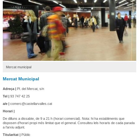
Mercat municipal
Mercat Municipal
Adreça |
Pl. del Mercat, s/n
Tel |
93 747 42 25
a/e |
comerc@castellarvalles.cat
Horari |
De dilluns a dissabte, de 9 a 21 h (horari comercial). Nota: hi ha establiments que
disposen d’horari propi més limitat que el general. Consulteu lels horaris de cada parada
a l'arxiu adjunt.
Titularitat |
Públic