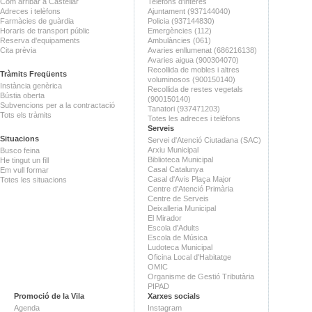
Com arribar a Castellar
Telèfons d'interès
Adreces i telèfons
Ajuntament (937144040)
Farmàcies de guàrdia
Policia (937144830)
Horaris de transport públic
Emergències (112)
Reserva d'equipaments
Ambulàncies (061)
Cita prèvia
Avaries enllumenat (686216138)
Avaries aigua (900304070)
Recollida de mobles i altres
Tràmits Freqüents
voluminosos (900150140)
Instància genèrica
Recollida de restes vegetals
Bústia oberta
(900150140)
Subvencions per a la contractació
Tanatori (937471203)
Tots els tràmits
Totes les adreces i telèfons
Serveis
Situacions
Servei d'Atenció Ciutadana (SAC)
Arxiu Municipal
Busco feina
Biblioteca Municipal
He tingut un fill
Casal Catalunya
Em vull formar
Casal d'Avis Plaça Major
Totes les situacions
Centre d'Atenció Primària
Centre de Serveis
Deixalleria Municipal
El Mirador
Escola d'Adults
Escola de Música
Ludoteca Municipal
Oficina Local d'Habitatge
OMIC
Organisme de Gestió Tributària
PIPAD
Promoció de la Vila
Xarxes socials
Agenda
Instagram