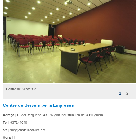
Centre de Serveis 2
1
2
Centre de Serveis per a Empreses
Adreça |
C. del Berguedà, 43. Polígon Industrial Pla de la Bruguera
Tel |
937144040
a/e |
fue@castellarvalles.cat
Horari |