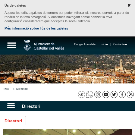
Ús de galetes
Aquest lloc utilitza galetes de tercers per poder millorar els nostres serveis a partir de
l'anàlisi de la teva navegació. Si continues navegant sense canviar la teva
configuració considerarem que acceptes la seva utilització.
Més informació sobre l'ús de les galetes
Google Translate
Inici
Contacte
Inici
Directori
Directori
Directori