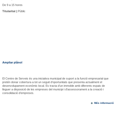
De 9 a 15 hores
Titularitat |
Públic
Ampliar plànol
El Centre de Serveis és una iniciativa municipal de suport a la funció empresarial que
pretén donar cobertura a tot un seguit d’oportunitats que presenta actualment el
desenvolupament econòmic local. Es tracta d’un immoble amb diferents espais de
lloguer a disposició de les empreses del municipi i d'assessorament a la creació i
consolidació d’empreses.
Més informació