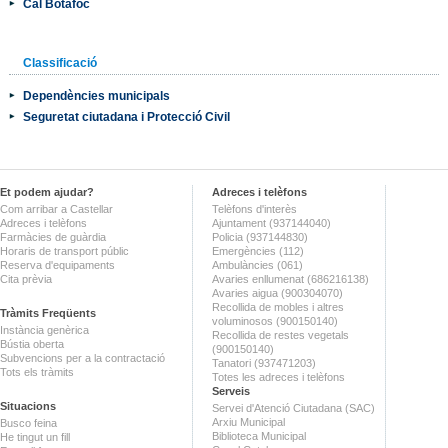
Cal Botafoc
Classificació
Dependències municipals
Seguretat ciutadana i Protecció Civil
Et podem ajudar?
Adreces i telèfons
Com arribar a Castellar
Telèfons d'interès
Adreces i telèfons
Ajuntament (937144040)
Farmàcies de guàrdia
Policia (937144830)
Horaris de transport públic
Emergències (112)
Reserva d'equipaments
Ambulàncies (061)
Cita prèvia
Avaries enllumenat (686216138)
Avaries aigua (900304070)
Recollida de mobles i altres
Tràmits Freqüents
voluminosos (900150140)
Instància genèrica
Recollida de restes vegetals
Bústia oberta
(900150140)
Subvencions per a la contractació
Tanatori (937471203)
Tots els tràmits
Totes les adreces i telèfons
Serveis
Situacions
Servei d'Atenció Ciutadana (SAC)
Arxiu Municipal
Busco feina
Biblioteca Municipal
He tingut un fill