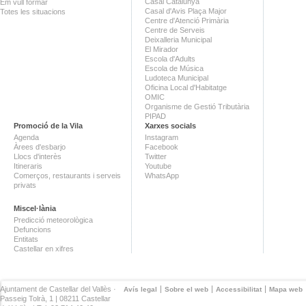
Casal Catalunya
Em vull formar
Casal d'Avis Plaça Major
Totes les situacions
Centre d'Atenció Primària
Centre de Serveis
Deixalleria Municipal
El Mirador
Escola d'Adults
Escola de Música
Ludoteca Municipal
Oficina Local d'Habitatge
OMIC
Organisme de Gestió Tributària
PIPAD
Promoció de la Vila
Xarxes socials
Agenda
Instagram
Àrees d'esbarjo
Facebook
Llocs d'interès
Twitter
Itineraris
Youtube
Comerços, restaurants i serveis
WhatsApp
privats
Miscel·lània
Predicció meteorològica
Defuncions
Entitats
Castellar en xifres
Ajuntament de Castellar del Vallès ·
Avís legal
Sobre el web
Accessibilitat
Mapa web
Passeig Tolrà, 1 | 08211 Castellar