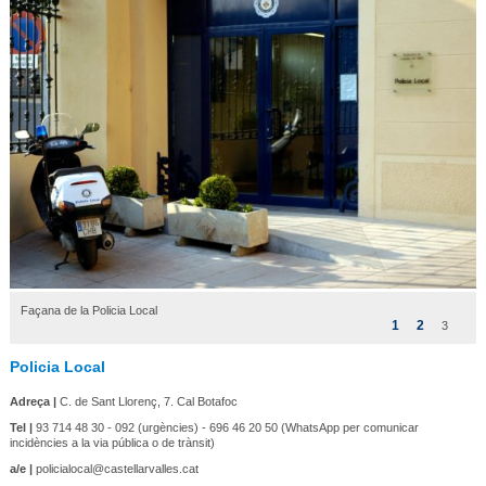
Façana de la Policia Local
1
2
3
Policia Local
Adreça |
C. de Sant Llorenç, 7. Cal Botafoc
Tel |
93 714 48 30 - 092 (urgències) - 696 46 20 50 (WhatsApp per comunicar
incidències a la via pública o de trànsit)
a/e |
policialocal@castellarvalles.cat