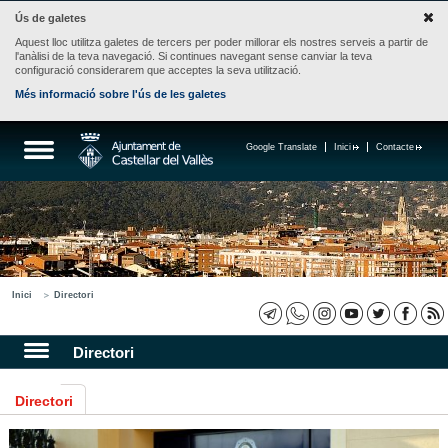
Ús de galetes
Aquest lloc utilitza galetes de tercers per poder millorar els nostres serveis a partir de
l'anàlisi de la teva navegació. Si continues navegant sense canviar la teva
configuració considerarem que acceptes la seva utilització.
Més informació sobre l'ús de les galetes
Google Translate
Inici
Contacte
Inici
Directori
Directori
Directori