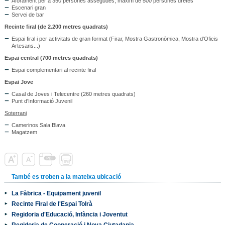
Aforament per a 350 persones assegudes, màxim de 500 persones dretes
Escenari gran
Servei de bar
Recinte firal (de 2.200 metres quadrats)
Espai firal i per activitats de gran format (Firar, Mostra Gastronòmica, Mostra d'Oficis
Artesans...)
Espai central (700 metres quadrats)
Espai complementari al recinte firal
Espai Jove
Casal de Joves i Telecentre (260 metres quadrats)
Punt d'Informació Juvenil
Soterrani
Camerinos Sala Blava
Magatzem
També es troben a la mateixa ubicació
La Fàbrica - Equipament juvenil
Recinte Firal de l'Espai Tolrà
Regidoria d'Educació, Infància i Joventut
Regidoria de Cooperació i Nova Ciutadania