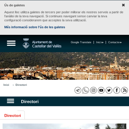
Ús de galetes
Aquest lloc utilitza galetes de tercers per poder millorar els nostres serveis a partir de
l'anàlisi de la teva navegació. Si continues navegant sense canviar la teva
configuració considerarem que acceptes la seva utilització.
Més informació sobre l'ús de les galetes
Google Translate
Inici
Contacte
Inici
Directori
Directori
Directori