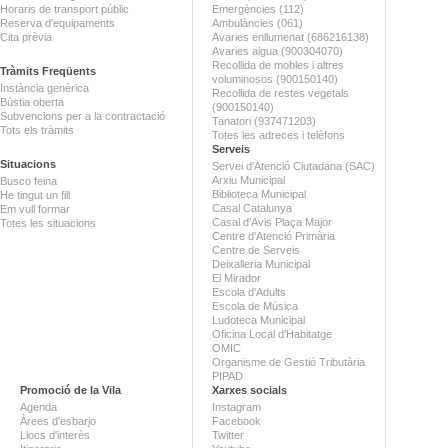
Horaris de transport públic
Emergències (112)
Reserva d'equipaments
Ambulàncies (061)
Cita prèvia
Avaries enllumenat (686216138)
Avaries aigua (900304070)
Recollida de mobles i altres
Tràmits Freqüents
voluminosos (900150140)
Instància genèrica
Recollida de restes vegetals
Bústia oberta
(900150140)
Subvencions per a la contractació
Tanatori (937471203)
Tots els tràmits
Totes les adreces i telèfons
Serveis
Situacions
Servei d'Atenció Ciutadana (SAC)
Arxiu Municipal
Busco feina
Biblioteca Municipal
He tingut un fill
Casal Catalunya
Em vull formar
Casal d'Avis Plaça Major
Totes les situacions
Centre d'Atenció Primària
Centre de Serveis
Deixalleria Municipal
El Mirador
Escola d'Adults
Escola de Música
Ludoteca Municipal
Oficina Local d'Habitatge
OMIC
Organisme de Gestió Tributària
PIPAD
Promoció de la Vila
Xarxes socials
Agenda
Instagram
Àrees d'esbarjo
Facebook
Llocs d'interès
Twitter