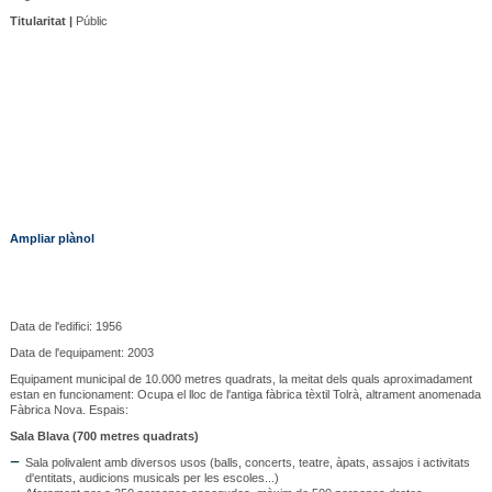
Titularitat |
Públic
Ampliar plànol
Data de l'edifici: 1956
Data de l'equipament: 2003
Equipament municipal de 10.000 metres quadrats, la meitat dels quals aproximadament
estan en funcionament: Ocupa el lloc de l'antiga fàbrica tèxtil Tolrà, altrament anomenada
Fàbrica Nova. Espais:
Sala Blava (700 metres quadrats)
Sala polivalent amb diversos usos (balls, concerts, teatre, àpats, assajos i activitats
d'entitats, audicions musicals per les escoles...)