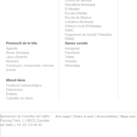
Centre de Serveis
Deixalleria Municipal
El Mirador
Escola d'Adults
Escola de Música
Ludoteca Municipal
Oficina Local d'Habitatge
OMIC
Organisme de Gestió Tributària
PIPAD
Promoció de la Vila
Xarxes socials
Agenda
Instagram
Àrees d'esbarjo
Facebook
Llocs d'interès
Twitter
Itineraris
Youtube
Comerços, restaurants i serveis
WhatsApp
privats
Miscel·lània
Predicció meteorològica
Defuncions
Entitats
Castellar en xifres
Ajuntament de Castellar del Vallès ·
Avís legal
Sobre el web
Accessibilitat
Mapa web
Passeig Tolrà, 1 | 08211 Castellar
del Vallès | Tel. 93 714 40 40