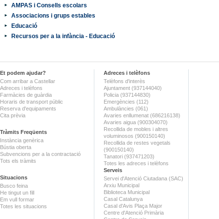
AMPAS i Consells escolars
Associacions i grups estables
Educació
Recursos per a la infància - Educació
Et podem ajudar?
Adreces i telèfons
Com arribar a Castellar
Telèfons d'interès
Adreces i telèfons
Ajuntament (937144040)
Farmàcies de guàrdia
Policia (937144830)
Horaris de transport públic
Emergències (112)
Reserva d'equipaments
Ambulàncies (061)
Cita prèvia
Avaries enllumenat (686216138)
Avaries aigua (900304070)
Recollida de mobles i altres
Tràmits Freqüents
voluminosos (900150140)
Instància genèrica
Recollida de restes vegetals
Bústia oberta
(900150140)
Subvencions per a la contractació
Tanatori (937471203)
Tots els tràmits
Totes les adreces i telèfons
Serveis
Situacions
Servei d'Atenció Ciutadana (SAC)
Arxiu Municipal
Busco feina
Biblioteca Municipal
He tingut un fill
Casal Catalunya
Em vull formar
Casal d'Avis Plaça Major
Totes les situacions
Centre d'Atenció Primària