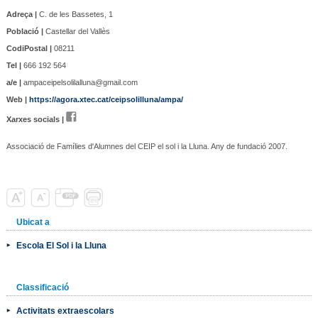
Adreça |
C. de les Bassetes, 1
Població |
Castellar del Vallès
CodiPostal |
08211
Tel |
666 192 564
a/e |
ampaceipelsolilalluna@gmail.com
Web |
https://agora.xtec.cat/ceipsolilluna/ampa/
Xarxes socials |
Associació de Famílies d'Alumnes del CEIP el sol i la Lluna. Any de fundació 2007.
Ubicat a
Escola El Sol i la Lluna
Classificació
Activitats extraescolars