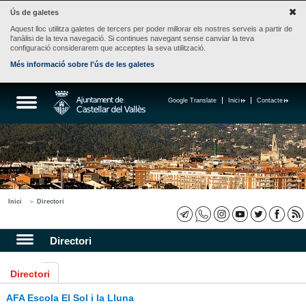
Ús de galetes
Aquest lloc utilitza galetes de tercers per poder millorar els nostres serveis a partir de
l'anàlisi de la teva navegació. Si continues navegant sense canviar la teva
configuració considerarem que acceptes la seva utilització.
Més informació sobre l'ús de les galetes
Google Translate
Inici
Contacte
Inici
Directori
Directori
Directori
AFA Escola El Sol i la Lluna