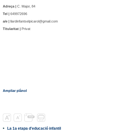
Adreça |
C. Major, 84
Tel |
649972696
a/e |
llardinfantselpicarol@gmail.com
Titularitat |
Privat
Ampliar plànol
La 1a etapa d'educació infantil