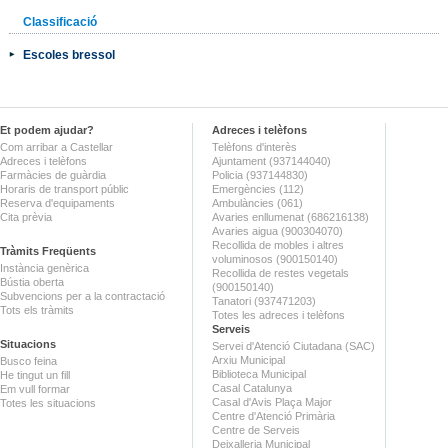
Classificació
Escoles bressol
Et podem ajudar?
Adreces i telèfons
Com arribar a Castellar
Telèfons d'interès
Adreces i telèfons
Ajuntament (937144040)
Farmàcies de guàrdia
Policia (937144830)
Horaris de transport públic
Emergències (112)
Reserva d'equipaments
Ambulàncies (061)
Cita prèvia
Avaries enllumenat (686216138)
Avaries aigua (900304070)
Recollida de mobles i altres
Tràmits Freqüents
voluminosos (900150140)
Instància genèrica
Recollida de restes vegetals
Bústia oberta
(900150140)
Subvencions per a la contractació
Tanatori (937471203)
Tots els tràmits
Totes les adreces i telèfons
Serveis
Situacions
Servei d'Atenció Ciutadana (SAC)
Arxiu Municipal
Busco feina
Biblioteca Municipal
He tingut un fill
Casal Catalunya
Em vull formar
Casal d'Avis Plaça Major
Totes les situacions
Centre d'Atenció Primària
Centre de Serveis
Deixalleria Municipal