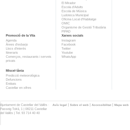
El Mirador
Escola d'Adults
Escola de Música
Ludoteca Municipal
Oficina Local d'Habitatge
OMIC
Organisme de Gestió Tributària
PIPAD
Promoció de la Vila
Xarxes socials
Agenda
Instagram
Àrees d'esbarjo
Facebook
Llocs d'interès
Twitter
Itineraris
Youtube
Comerços, restaurants i serveis
WhatsApp
privats
Miscel·lània
Predicció meteorològica
Defuncions
Entitats
Castellar en xifres
Ajuntament de Castellar del Vallès ·
Avís legal
Sobre el web
Accessibilitat
Mapa web
Passeig Tolrà, 1 | 08211 Castellar
del Vallès | Tel. 93 714 40 40