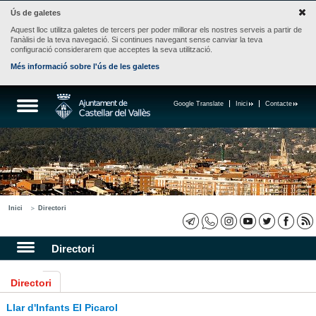
Ús de galetes
Aquest lloc utilitza galetes de tercers per poder millorar els nostres serveis a partir de
l'anàlisi de la teva navegació. Si continues navegant sense canviar la teva
configuració considerarem que acceptes la seva utilització.
Més informació sobre l'ús de les galetes
Google Translate
Inici
Contacte
Inici
Directori
Directori
Directori
Llar d'Infants El Picarol