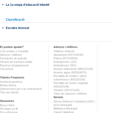
La 1a etapa d'educació infantil
Classificació
Escoles bressol
Et podem ajudar?
Adreces i telèfons
Com arribar a Castellar
Telèfons d'interès
Adreces i telèfons
Ajuntament (937144040)
Farmàcies de guàrdia
Policia (937144830)
Horaris de transport públic
Emergències (112)
Reserva d'equipaments
Ambulàncies (061)
Cita prèvia
Avaries enllumenat (686216138)
Avaries aigua (900304070)
Recollida de mobles i altres
Tràmits Freqüents
voluminosos (900150140)
Instància genèrica
Recollida de restes vegetals
Bústia oberta
(900150140)
Subvencions per a la contractació
Tanatori (937471203)
Tots els tràmits
Totes les adreces i telèfons
Serveis
Situacions
Servei d'Atenció Ciutadana (SAC)
Arxiu Municipal
Busco feina
Biblioteca Municipal
He tingut un fill
Casal Catalunya
Em vull formar