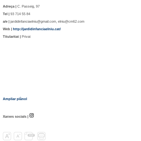
Adreça |
C. Passeig, 97
Tel |
93 714 55 84
a/e |
jardidinfanciaelniu@gmail.com, elniu@cm62.com
Web |
http://jardidinfanciaelniu.cat/
Titularitat |
Privat
Ampliar plànol
Xarxes socials |