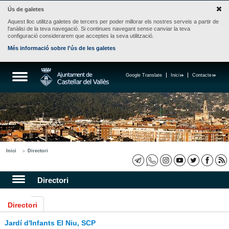
Ús de galetes
Aquest lloc utilitza galetes de tercers per poder millorar els nostres serveis a partir de
l'anàlisi de la teva navegació. Si continues navegant sense canviar la teva
configuració considerarem que acceptes la seva utilització.
Més informació sobre l'ús de les galetes
Google Translate
Inici
Contacte
Inici
Directori
Directori
Directori
Jardí d'Infants El Niu, SCP