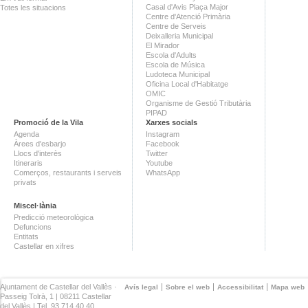
Casal d'Avis Plaça Major
Totes les situacions
Centre d'Atenció Primària
Centre de Serveis
Deixalleria Municipal
El Mirador
Escola d'Adults
Escola de Música
Ludoteca Municipal
Oficina Local d'Habitatge
OMIC
Organisme de Gestió Tributària
PIPAD
Promoció de la Vila
Xarxes socials
Agenda
Instagram
Àrees d'esbarjo
Facebook
Llocs d'interès
Twitter
Itineraris
Youtube
Comerços, restaurants i serveis
WhatsApp
privats
Miscel·lània
Predicció meteorològica
Defuncions
Entitats
Castellar en xifres
Ajuntament de Castellar del Vallès ·
Avís legal
Sobre el web
Accessibilitat
Mapa web
Passeig Tolrà, 1 | 08211 Castellar
del Vallès | Tel. 93 714 40 40