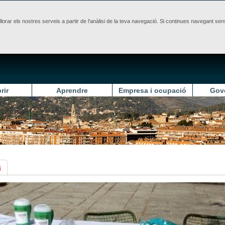
illorar els nostres serveis a partir de l'anàlisi de la teva navegació. Si continues navegant 
rir
Aprendre
Empresa i ocupació
Gov
i