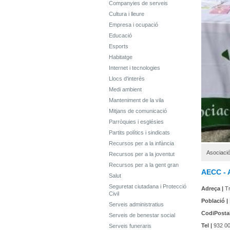
Companyies de serveis
Cultura i lleure
Empresa i ocupació
Educació
Esports
Habitatge
Internet i tecnologies
Llocs d'interès
Medi ambient
Manteniment de la vila
Mitjans de comunicació
Parròquies i esglésies
Partits polítics i sindicats
Recursos per a la infància
Asociaci
Recursos per a la joventut
Recursos per a la gent gran
AECC - A
Salut
Seguretat ciutadana i Protecció
Adreça |
Tr
Civil
Població |
Serveis administratius
CodiPostal
Serveis de benestar social
Tel |
932 00
Serveis funeraris