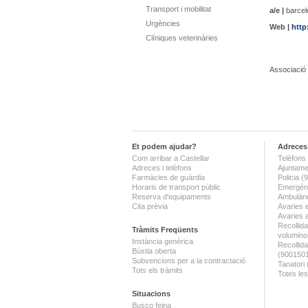
Transport i mobilitat
a/e |
barcel
Urgències
Web |
http
Clíniques veterinàries
Associació 
Et podem ajudar?
Adreces 
Com arribar a Castellar
Telèfons 
Adreces i telèfons
Ajuntame
Farmàcies de guàrdia
Policia 
Horaris de transport públic
Emergènc
Reserva d'equipaments
Ambulànc
Cita prèvia
Avaries 
Avaries 
Recollida
Tràmits Freqüents
volumino
Instància genèrica
Recollid
Bústia oberta
(900150
Subvencions per a la contractació
Tanatori
Tots els tràmits
Totes les
Situacions
Busco feina