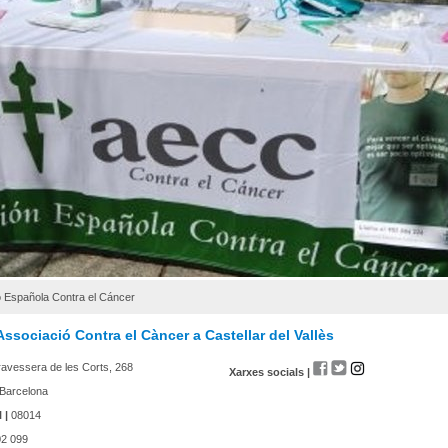
ó Española Contra el Cáncer
ssociació Contra el Càncer a Castellar del Vallès
avessera de les Corts, 268
Xarxes socials |
Barcelona
 |
08014
2 099