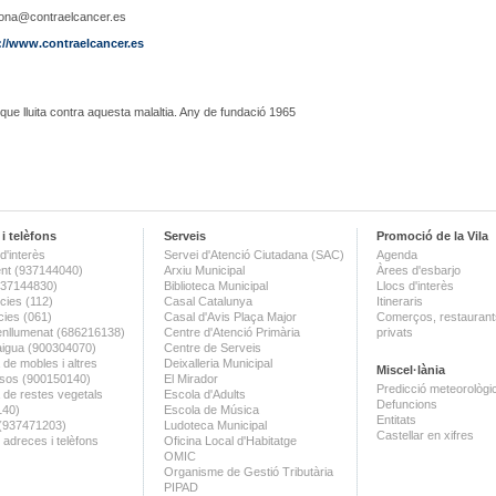
ona@contraelcancer.es
://www.contraelcancer.es
que lluita contra aquesta malaltia. Any de fundació 1965
i telèfons
Serveis
Promoció de la Vila
d'interès
Servei d'Atenció Ciutadana (SAC)
Agenda
nt (937144040)
Arxiu Municipal
Àrees d'esbarjo
(937144830)
Biblioteca Municipal
Llocs d'interès
ies (112)
Casal Catalunya
Itineraris
ies (061)
Casal d'Avis Plaça Major
Comerços, restaurants
enllumenat (686216138)
Centre d'Atenció Primària
privats
aigua (900304070)
Centre de Serveis
 de mobles i altres
Deixalleria Municipal
Miscel·lània
sos (900150140)
El Mirador
Predicció meteorològi
a de restes vegetals
Escola d'Adults
Defuncions
140)
Escola de Música
Entitats
 (937471203)
Ludoteca Municipal
Castellar en xifres
 adreces i telèfons
Oficina Local d'Habitatge
OMIC
Organisme de Gestió Tributària
PIPAD