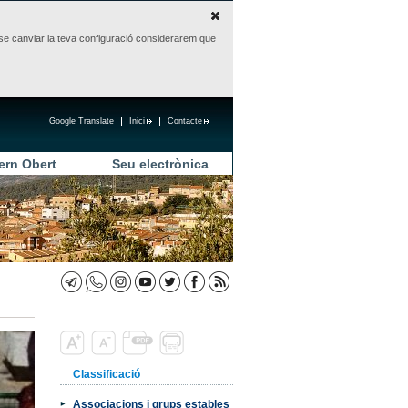
sense canviar la teva configuració considerarem que
Google Translate
Inici
Contacte
ern Obert
Seu electrònica
Classificació
Associacions i grups estables