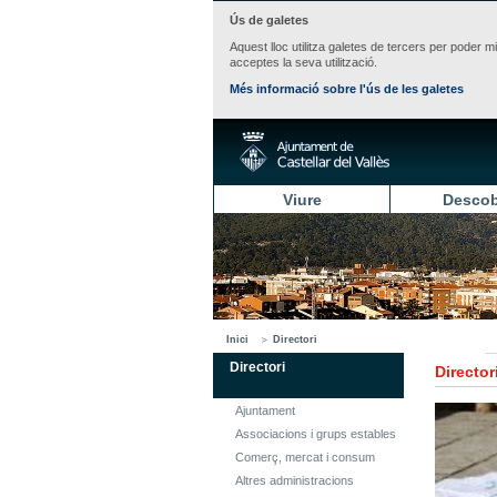
Ús de galetes
Aquest lloc utilitza galetes de tercers per poder m
acceptes la seva utilització.
Més informació sobre l'ús de les galetes
Viure
Descob
Inici
Directori
Directori
Director
Ajuntament
Associacions i grups estables
Comerç, mercat i consum
Altres administracions