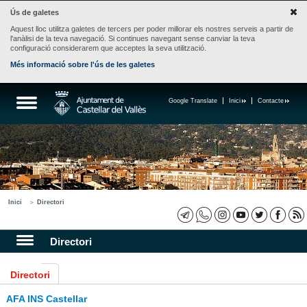
Ús de galetes
Aquest lloc utilitza galetes de tercers per poder millorar els nostres serveis a partir de
l'anàlisi de la teva navegació. Si continues navegant sense canviar la teva
configuració considerarem que acceptes la seva utilització.
Més informació sobre l'ús de les galetes
Google Translate
Inici
Contacte
Inici
Directori
Directori
Directori
AFA INS Castellar