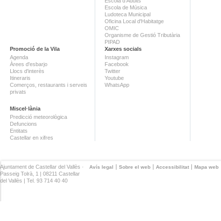
Escola d'Adults
Escola de Música
Ludoteca Municipal
Oficina Local d'Habitatge
OMIC
Organisme de Gestió Tributària
PIPAD
Promoció de la Vila
Xarxes socials
Agenda
Instagram
Àrees d'esbarjo
Facebook
Llocs d'interès
Twitter
Itineraris
Youtube
Comerços, restaurants i serveis
WhatsApp
privats
Miscel·lània
Predicció meteorològica
Defuncions
Entitats
Castellar en xifres
Ajuntament de Castellar del Vallès ·
Avís legal
Sobre el web
Accessibilitat
Mapa web
Passeig Tolrà, 1 | 08211 Castellar
del Vallès | Tel. 93 714 40 40