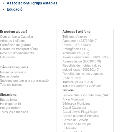
Associacions i grups estables
Educació
Et podem ajudar?
Adreces i telèfons
Com arribar a Castellar
Telèfons d'interès
Adreces i telèfons
Ajuntament (937144040)
Farmàcies de guàrdia
Policia (937144830)
Horaris de transport públic
Emergències (112)
Reserva d'equipaments
Ambulàncies (061)
Cita prèvia
Avaries enllumenat (686216138)
Avaries aigua (900304070)
Recollida de mobles i altres
Tràmits Freqüents
voluminosos (900150140)
Instància genèrica
Recollida de restes vegetals
Bústia oberta
(900150140)
Subvencions per a la contractació
Tanatori (937471203)
Tots els tràmits
Totes les adreces i telèfons
Serveis
Situacions
Servei d'Atenció Ciutadana (SAC)
Arxiu Municipal
Busco feina
Biblioteca Municipal
He tingut un fill
Casal Catalunya
Em vull formar
Casal d'Avis Plaça Major
Totes les situacions
Centre d'Atenció Primària
Centre de Serveis
Deixalleria Municipal
El Mirador