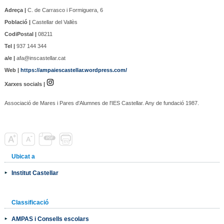
Adreça |
C. de Carrasco i Formiguera, 6
Població |
Castellar del Vallès
CodiPostal |
08211
Tel |
937 144 344
a/e |
afa@inscastellar.cat
Web |
https://ampaiescastellar.wordpress.com/
Xarxes socials |
Associació de Mares i Pares d'Alumnes de l'IES Castellar. Any de fundació 1987.
Ubicat a
Institut Castellar
Classificació
AMPAS i Consells escolars