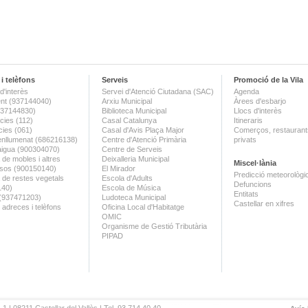
i telèfons
Serveis
Promoció de la Vila
d'interès
Servei d'Atenció Ciutadana (SAC)
Agenda
nt (937144040)
Arxiu Municipal
Àrees d'esbarjo
(937144830)
Biblioteca Municipal
Llocs d'interès
ies (112)
Casal Catalunya
Itineraris
ies (061)
Casal d'Avis Plaça Major
Comerços, restaurants
enllumenat (686216138)
Centre d'Atenció Primària
privats
aigua (900304070)
Centre de Serveis
 de mobles i altres
Deixalleria Municipal
Miscel·lània
sos (900150140)
El Mirador
Predicció meteorològi
a de restes vegetals
Escola d'Adults
Defuncions
140)
Escola de Música
Entitats
 (937471203)
Ludoteca Municipal
Castellar en xifres
 adreces i telèfons
Oficina Local d'Habitatge
OMIC
Organisme de Gestió Tributària
PIPAD