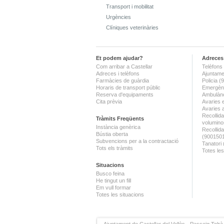
Transport i mobilitat
Urgències
Clíniques veterinàries
Et podem ajudar?
Adreces 
Com arribar a Castellar
Telèfons 
Adreces i telèfons
Ajuntame
Farmàcies de guàrdia
Policia 
Horaris de transport públic
Emergènc
Reserva d'equipaments
Ambulànc
Cita prèvia
Avaries 
Avaries 
Recollida
Tràmits Freqüents
volumino
Instància genèrica
Recollid
Bústia oberta
(900150
Subvencions per a la contractació
Tanatori
Tots els tràmits
Totes les
Situacions
Busco feina
He tingut un fill
Em vull formar
Totes les situacions