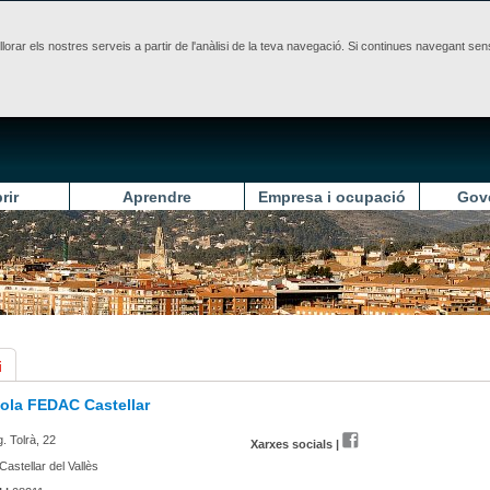
illorar els nostres serveis a partir de l'anàlisi de la teva navegació. Si continues navegant 
rir
Aprendre
Empresa i ocupació
Gov
i
ola FEDAC Castellar
. Tolrà, 22
Xarxes socials |
Castellar del Vallès