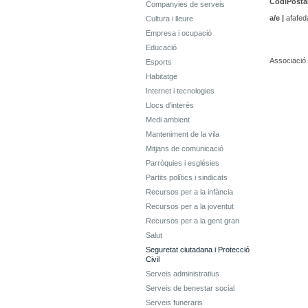
CodiPostal
Companyies de serveis
a/e |
afafed
Cultura i lleure
Empresa i ocupació
Educació
Associació 
Esports
Habitatge
Internet i tecnologies
Llocs d'interès
Medi ambient
Manteniment de la vila
Mitjans de comunicació
Parròquies i esglésies
Partits polítics i sindicats
Recursos per a la infància
Recursos per a la joventut
Recursos per a la gent gran
Salut
Seguretat ciutadana i Protecció
Civil
Serveis administratius
Serveis de benestar social
Serveis funeraris