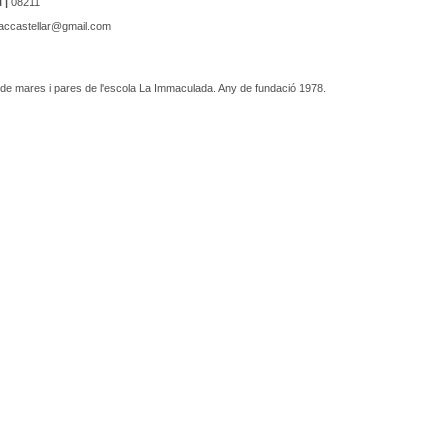
 |
08211
accastellar@gmail.com
de mares i pares de l'escola La Immaculada. Any de fundació 1978.