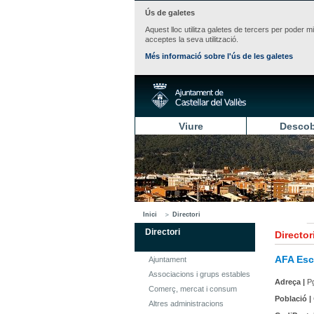
Ús de galetes
Aquest lloc utilitza galetes de tercers per poder m
acceptes la seva utilització.
Més informació sobre l'ús de les galetes
Viure
Descob
Inici
Directori
Directori
Director
AFA Esc
Ajuntament
Associacions i grups estables
Adreça |
Pg
Comerç, mercat i consum
Població |
Altres administracions