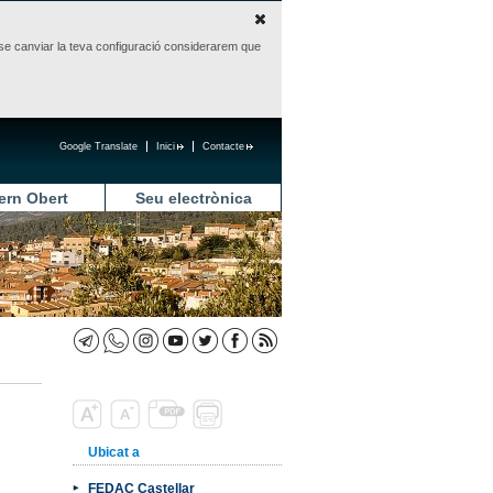
sense canviar la teva configuració considerarem que
Google Translate
Inici
Contacte
ern Obert
Seu electrònica
Ubicat a
FEDAC Castellar