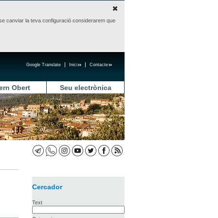
sense canviar la teva configuració considerarem que
Google Translate
Inici
Contacte
ern Obert
Seu electrònica
Cercador
Text