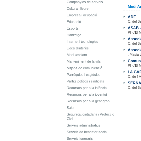
Companyies de serveis
Medi A
Cultura i lleure
Empresa i ocupació
ADF
C. del B
Educació
ASAB -
Esports
Pl. d'El 
Habitatge
Associa
Internet i tecnologies
C. del B
Llocs d'interès
Associa
, Masia 
Medi ambient
Comuni
Manteniment de la vila
Pl. d'El 
Mitjans de comunicació
LA GA
Parròquies i esglésies
C. de l' 
Partits polítics i sindicats
SERN
C. del B
Recursos per a la infància
Recursos per a la joventut
Recursos per a la gent gran
Salut
Seguretat ciutadana i Protecció
Civil
Serveis administratius
Serveis de benestar social
Serveis funeraris