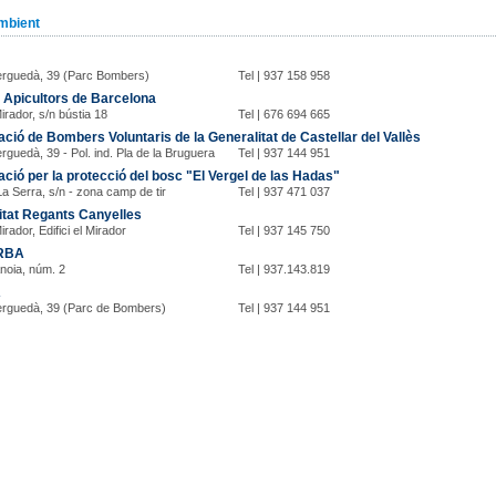
mbient
erguedà, 39 (Parc Bombers)
Tel | 937 158 958
 Apicultors de Barcelona
Mirador, s/n bústia 18
Tel | 676 694 665
ció de Bombers Voluntaris de la Generalitat de Castellar del Vallès
erguedà, 39 - Pol. ind. Pla de la Bruguera
Tel | 937 144 951
ció per la protecció del bosc "El Vergel de las Hadas"
La Serra, s/n - zona camp de tir
Tel | 937 471 037
tat Regants Canyelles
Mirador, Edifici el Mirador
Tel | 937 145 750
RBA
Anoia, núm. 2
Tel | 937.143.819
A
erguedà, 39 (Parc de Bombers)
Tel | 937 144 951