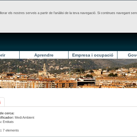
illorar els nostres serveis a partir de l'anàlisi de la teva navegació. Si continues navegant 
rir
Aprendre
Empresa i ocupació
Gov
i
 de cerca:
ificador:
Medi Ambient
s:
Entitats
t:
7 elements