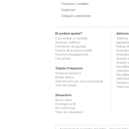
Transport i mobilitat
Urgències
Clíniques veterinàries
Et podem ajudar?
Adreces 
Com arribar a Castellar
Telèfons 
Adreces i telèfons
Ajuntame
Farmàcies de guàrdia
Policia 
Horaris de transport públic
Emergènc
Reserva d'equipaments
Ambulànc
Cita prèvia
Avaries 
Avaries 
Recollida
Tràmits Freqüents
volumino
Instància genèrica
Recollid
Bústia oberta
(900150
Subvencions per a la contractació
Tanatori
Tots els tràmits
Totes les
Situacions
Busco feina
He tingut un fill
Em vull formar
Totes les situacions