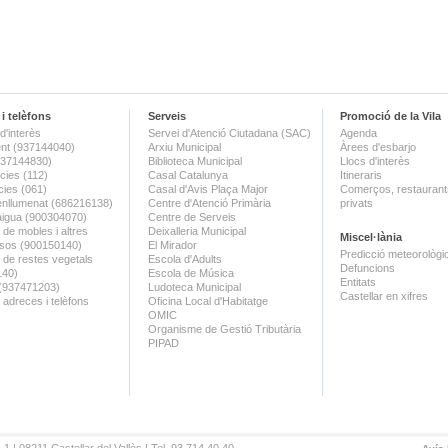
i telèfons
Serveis
Promoció de la Vila
d'interès
Servei d'Atenció Ciutadana (SAC)
Agenda
nt (937144040)
Arxiu Municipal
Àrees d'esbarjo
(937144830)
Biblioteca Municipal
Llocs d'interès
ies (112)
Casal Catalunya
Itineraris
ies (061)
Casal d'Avis Plaça Major
Comerços, restaurants
enllumenat (686216138)
Centre d'Atenció Primària
privats
aigua (900304070)
Centre de Serveis
 de mobles i altres
Deixalleria Municipal
Miscel·lània
sos (900150140)
El Mirador
Predicció meteorològi
a de restes vegetals
Escola d'Adults
Defuncions
140)
Escola de Música
Entitats
 (937471203)
Ludoteca Municipal
Castellar en xifres
 adreces i telèfons
Oficina Local d'Habitatge
OMIC
Organisme de Gestió Tributària
PIPAD