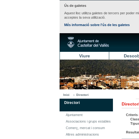
Ús de galetes
Aquest lloc utilitza galetes de tercers per poder m
acceptes la seva utilització.
Més informació sobre l'ús de les galetes
Viure
Descob
Inici
Directori
Directori
Director
Ajuntament
Criteris
Class
Associacions i grups estables
Tipu
Comerç, mercat i consum
Resulta
Altres administracions