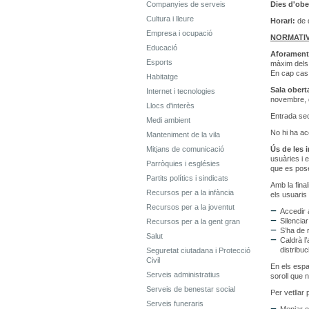
Companyies de serveis
Dies d'obe
Cultura i lleure
Horari:
de 
Empresa i ocupació
NORMATI
Educació
Aforamen
Esports
màxim dels 
En cap cas 
Habitatge
Sala obert
Internet i tecnologies
novembre, 
Llocs d'interès
Entrada sec
Medi ambient
No hi ha acc
Manteniment de la vila
Mitjans de comunicació
Ús de les 
usuàries i e
Parròquies i esglésies
que es pose
Partits polítics i sindicats
Amb la final
Recursos per a la infància
els usuaris 
Recursos per a la joventut
Accedir a
Silenciar
Recursos per a la gent gran
S’ha de 
Salut
Caldrà l
distribuc
Seguretat ciutadana i Protecció
Civil
En els espai
Serveis administratius
soroll que n
Serveis de benestar social
Per vetllar
Serveis funeraris