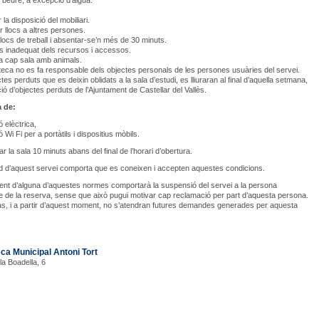
 beure, a excepció d’aigua.
 la disposició del mobiliari.
 llocs a altres persones.
locs de treball i absentar-se’n més de 30 minuts.
s inadequat dels recursos i accessos.
a cap sala amb animals.
oteca no es fa responsable dels objectes personals de les persones usuàries del servei.
tes perduts que es deixin oblidats a la sala d’estudi, es lliuraran al final d’aquella setmana,
ció d’objectes perduts de l’Ajuntament de Castellar del Vallès.
 de:
 elèctrica,
Wi Fi per a portàtils i dispositius mòbils.
r la sala 10 minuts abans del final de l’horari d’obertura.
tud d’aquest servei comporta que es coneixen i accepten aquestes condicions.
ent d’alguna d’aquestes normes comportarà la suspensió del servei a la persona
 de la reserva, sense que això pugui motivar cap reclamació per part d’aquesta persona.
cas, i a partir d’aquest moment, no s’atendran futures demandes generades per aquesta
eca Municipal Antoni Tort
la Boadella, 6