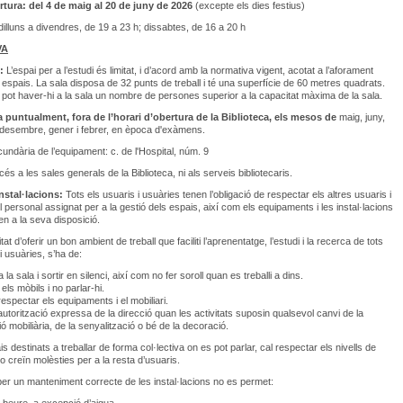
rtura:
del 4 de maig al 20 de juny de 2026
(excepte els dies festius)
dilluns a divendres, de 19 a 23 h; dissabtes, de 16 a 20 h
VA
t:
L’espai per a l’estudi és limitat, i d’acord amb la normativa vigent, acotat a l’aforament
espais. La sala disposa de 32 punts de treball i té una superfície de 60 metres quadrats.
pot haver-hi a la sala un nombre de persones superior a la capacitat màxima de la sala.
a puntualment, fora de l’horari d’obertura de la Biblioteca, els mesos de
maig, juny,
desembre, gener i febrer, en època d'exàmens.
undària de l’equipament: c. de l'Hospital, núm. 9
és a les sales generals de la Biblioteca, ni als serveis bibliotecaris.
instal·lacions:
Tots els usuaris i usuàries tenen l’obligació de respectar els altres usuaris i
l personal assignat per a la gestió dels espais, així com els equipaments i les instal·lacions
n a la seva disposició.
itat d’oferir un bon ambient de treball que faciliti l’aprenentatge, l’estudi i la recerca de tots
i usuàries, s’ha de:
 la sala i sortir en silenci, així com no fer soroll quan es treballi a dins.
 els mòbils i no parlar-hi.
respectar els equipaments i el mobiliari.
’autorització expressa de la direcció quan les activitats suposin qualsevol canvi de la
ió mobiliària, de la senyalització o bé de la decoració.
s destinats a treballar de forma col·lectiva on es pot parlar, cal respectar els nivells de
o creïn molèsties per a la resta d’usuaris.
 per un manteniment correcte de les instal·lacions no es permet: