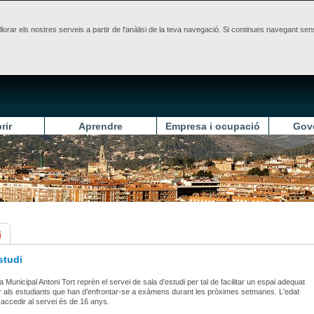
illorar els nostres serveis a partir de l'anàlisi de la teva navegació. Si continues navegant 
rir
Aprendre
Empresa i ocupació
Gov
i
studi
a Municipal Antoni Tort reprèn el servei de sala d’estudi per tal de facilitar un espai adequat
r als estudiants que han d’enfrontar-se a exàmens durant les pròximes setmanes. L'edat
accedir al servei és de 16 anys.