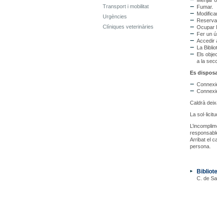
Menjar o
Transport i mobilitat
Fumar.
Modificar
Urgències
Reservar
Clíniques veterinàries
Ocupar l
Fer un ú
Accedir 
La Bibli
Els objec
a la sec
Es disposa
Connexió
Connexió 
Caldrà deixa
La sol·lici
L’incomplim
responsable
Arribat el 
persona.
Bibliot
C. de Sa