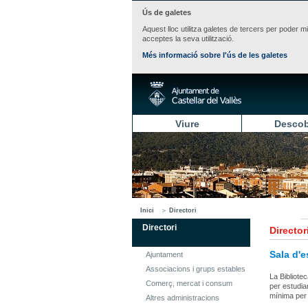
Ús de galetes
Aquest lloc utilitza galetes de tercers per poder m
acceptes la seva utilització.
Més informació sobre l'ús de les galetes
Viure
Descob
Inici
Directori
Directori
Director
Sala d'e
Ajuntament
Associacions i grups estables
La Bibliotec
Comerç, mercat i consum
per estudia
mínima per 
Altres administracions