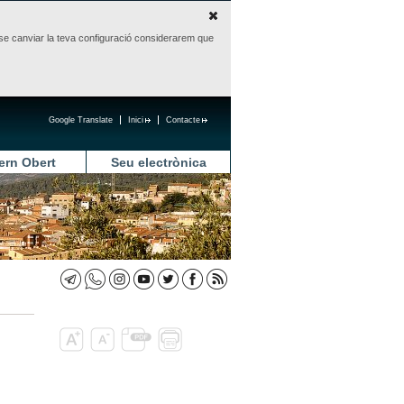
sense canviar la teva configuració considerarem que
Google Translate
Inici
Contacte
ern Obert
Seu electrònica