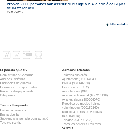
Prop de 2.000 persones van assistir diumenge a la 45a edició de l’Aplec
de Castellar Vell
19/05/2025
Més notícies
Et podem ajudar?
Adreces i telèfons
Com arribar a Castellar
Telèfons d'interès
Adreces i telèfons
Ajuntament (937144040)
Farmàcies de guàrdia
Policia (937144830)
Horaris de transport públic
Emergències (112)
Reserva d'equipaments
Ambulàncies (061)
Cita prèvia
Avaries enllumenat (686216138)
Avaries aigua (900304070)
Recollida de mobles i altres
Tràmits Freqüents
voluminosos (900150140)
Instància genèrica
Recollida de restes vegetals
Bústia oberta
(900150140)
Subvencions per a la contractació
Tanatori (937471203)
Tots els tràmits
Totes les adreces i telèfons
Serveis