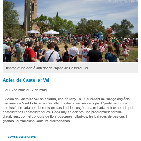
Imatge d'una edició anterior de l'Aplec de Castellar Vell
Aplec de Castellar Vell
Del 16 de maig al 17 de maig
L'Aplec de Castellar Vell se celebra, des de l'any 1979, al voltant de l'antiga església
medieval de Sant Esteve de Castellar. La diada, organitzada per l'Ajuntament i una
comissió formada per diferents entitats i col·lectius, és una trobada molt esperada pels
castellarencs i castellarenques. Cada any se celebra una programació farcida
d'activitats, com el concurs de flors boscanes, dibuixos, les ballades de bastons i
gitanes i el tradicional concurs d'arrossaires.
Actes celebrats