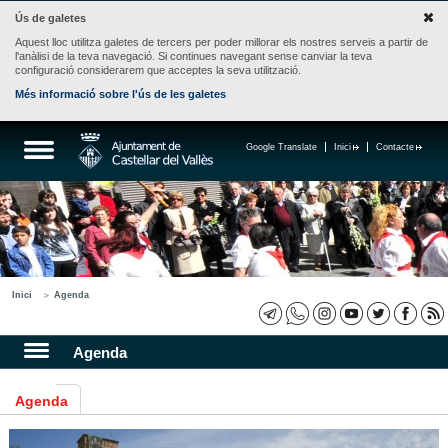
Ús de galetes
Aquest lloc utilitza galetes de tercers per poder millorar els nostres serveis a partir de
l'anàlisi de la teva navegació. Si continues navegant sense canviar la teva
configuració considerarem que acceptes la seva utilització.
Més informació sobre l'ús de les galetes
Google Translate
Inici
Contacte
Inici
Agenda
Agenda
Agenda