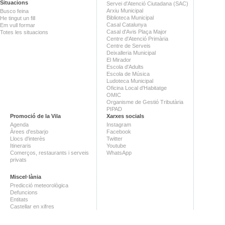
Situacions
Servei d'Atenció Ciutadana (SAC)
Arxiu Municipal
Busco feina
Biblioteca Municipal
He tingut un fill
Casal Catalunya
Em vull formar
Casal d'Avis Plaça Major
Totes les situacions
Centre d'Atenció Primària
Centre de Serveis
Deixalleria Municipal
El Mirador
Escola d'Adults
Escola de Música
Ludoteca Municipal
Oficina Local d'Habitatge
OMIC
Organisme de Gestió Tributària
PIPAD
Promoció de la Vila
Xarxes socials
Agenda
Instagram
Àrees d'esbarjo
Facebook
Llocs d'interès
Twitter
Itineraris
Youtube
Comerços, restaurants i serveis
WhatsApp
privats
Miscel·lània
Predicció meteorològica
Defuncions
Entitats
Castellar en xifres