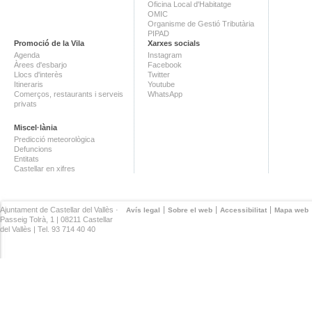
Oficina Local d'Habitatge
OMIC
Organisme de Gestió Tributària
PIPAD
Promoció de la Vila
Xarxes socials
Agenda
Instagram
Àrees d'esbarjo
Facebook
Llocs d'interès
Twitter
Itineraris
Youtube
Comerços, restaurants i serveis
WhatsApp
privats
Miscel·lània
Predicció meteorològica
Defuncions
Entitats
Castellar en xifres
Ajuntament de Castellar del Vallès ·
Avís legal
Sobre el web
Accessibilitat
Mapa web
Passeig Tolrà, 1 | 08211 Castellar
del Vallès | Tel. 93 714 40 40