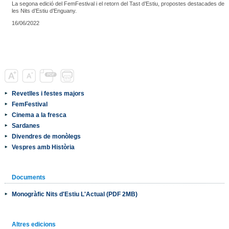
La segona edició del FemFestival i el retorn del Tast d’Estiu, propostes destacades de
les Nits d’Estiu d’Enguany.
16/06/2022
Revetlles i festes majors
FemFestival
Cinema a la fresca
Sardanes
Divendres de monòlegs
Vespres amb Història
Documents
Monogràfic Nits d'Estiu L'Actual (PDF 2MB)
Altres edicions