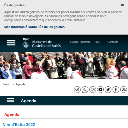
Ús de galetes
Aquest lloc utilitza galetes de tercers per poder millorar els nostres serveis a partir de
l'anàlisi de la teva navegació. Si continues navegant sense canviar la teva
configuració considerarem que acceptes la seva utilització.
Més informació sobre l'ús de les galetes
Google Translate
Inici
Contacte
Inici
Agenda
Agenda
Agenda
Nits d'Estiu 2022