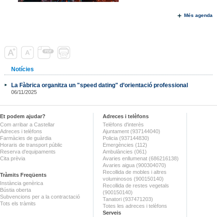
Més agenda
Notícies
La Fàbrica organitza un "speed dating" d’orientació professional
06/11/2025
Et podem ajudar?
Adreces i telèfons
Com arribar a Castellar
Telèfons d'interès
Adreces i telèfons
Ajuntament (937144040)
Farmàcies de guàrdia
Policia (937144830)
Horaris de transport públic
Emergències (112)
Reserva d'equipaments
Ambulàncies (061)
Cita prèvia
Avaries enllumenat (686216138)
Avaries aigua (900304070)
Recollida de mobles i altres
Tràmits Freqüents
voluminosos (900150140)
Instància genèrica
Recollida de restes vegetals
Bústia oberta
(900150140)
Subvencions per a la contractació
Tanatori (937471203)
Tots els tràmits
Totes les adreces i telèfons
Serveis