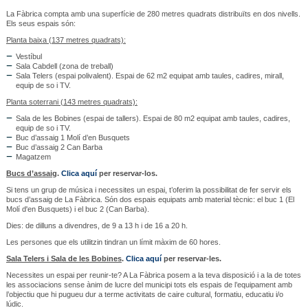
La Fàbrica compta amb una superfície de 280 metres quadrats distribuïts en dos nivells.
Els seus espais són:
Planta baixa (137 metres quadrats):
Vestíbul
Sala Cabdell (zona de treball)
Sala Telers (espai polivalent). Espai de 62 m2 equipat amb taules, cadires, mirall,
equip de so i TV.
Planta soterrani (143 metres quadrats):
Sala de les Bobines (espai de tallers). Espai de 80 m2 equipat amb taules, cadires,
equip de so i TV.
Buc d’assaig 1 Molí d’en Busquets
Buc d’assaig 2 Can Barba
Magatzem
Bucs d’assaig
.
Clica aquí
per reservar-los.
Si tens un grup de música i necessites un espai, t’oferim la possibilitat de fer servir els
bucs d’assaig de La Fàbrica. Són dos espais equipats amb material tècnic: el buc 1 (El
Molí d'en Busquets) i el buc 2 (Can Barba).
Dies: de dilluns a divendres, de 9 a 13 h i de 16 a 20 h.
Les persones que els utilitzin tindran un límit màxim de 60 hores.
Sala Telers i Sala de les Bobines
.
Clica aquí
per reservar-les.
Necessites un espai per reunir-te? A La Fàbrica posem a la teva disposició i a la de totes
les associacions sense ànim de lucre del municipi tots els espais de l’equipament amb
l’objectiu que hi pugueu dur a terme activitats de caire cultural, formatiu, educatiu i/o
lúdic.