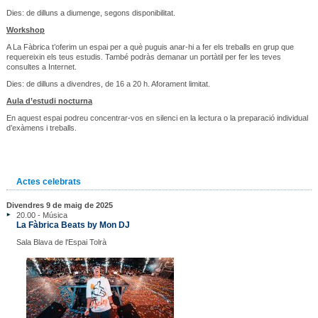
Dies: de dilluns a diumenge, segons disponibilitat.
Workshop
A La Fàbrica t’oferim un espai per a què puguis anar-hi a fer els treballs en grup que
requereixin els teus estudis. També podràs demanar un portàtil per fer les teves
consultes a Internet.
Dies: de dilluns a divendres, de 16 a 20 h. Aforament limitat.
Aula d’estudi nocturna
En aquest espai podreu concentrar-vos en silenci en la lectura o la preparació individual
d’exàmens i treballs.
Actes celebrats
Divendres 9 de maig de 2025
20.00 - Música
La Fàbrica Beats by Mon DJ
Sala Blava de l'Espai Tolrà