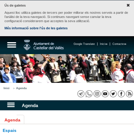
Ús de galetes
Aquest lloc utilitza galetes de tercers per poder millorar els nostres serveis a partir de
l'anàlisi de la teva navegació. Si continues navegant sense canviar la teva
configuració considerarem que acceptes la seva utilització.
Més informació sobre l'ús de les galetes
Google Translate
Inici
Contacte
Inici
Agenda
Agenda
Agenda
Espais