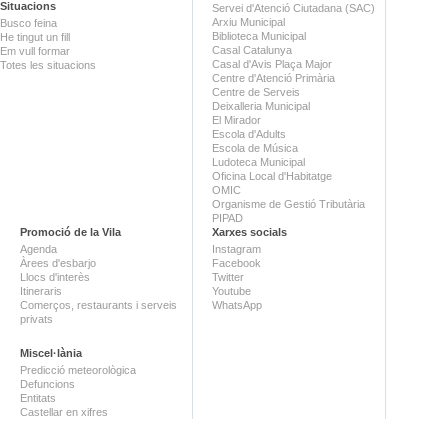
Situacions
Servei d'Atenció Ciutadana (SAC)
Arxiu Municipal
Busco feina
Biblioteca Municipal
He tingut un fill
Casal Catalunya
Em vull formar
Casal d'Avis Plaça Major
Totes les situacions
Centre d'Atenció Primària
Centre de Serveis
Deixalleria Municipal
El Mirador
Escola d'Adults
Escola de Música
Ludoteca Municipal
Oficina Local d'Habitatge
OMIC
Organisme de Gestió Tributària
PIPAD
Promoció de la Vila
Xarxes socials
Agenda
Instagram
Àrees d'esbarjo
Facebook
Llocs d'interès
Twitter
Itineraris
Youtube
Comerços, restaurants i serveis
WhatsApp
privats
Miscel·lània
Predicció meteorològica
Defuncions
Entitats
Castellar en xifres