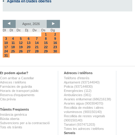
Agenda en Dades obertes
Agost, 2026
Dl
Dt
Dc
Dj
Dv
Ds
Dg
1
2
3
4
5
6
7
8
9
10
11
12
13
14
15
16
17
18
19
20
21
22
23
24
25
26
27
28
29
30
31
Et podem ajudar?
Adreces i telèfons
Com arribar a Castellar
Telèfons d'interès
Adreces i telèfons
Ajuntament (937144040)
Farmàcies de guàrdia
Policia (937144830)
Horaris de transport públic
Emergències (112)
Reserva d'equipaments
Ambulàncies (061)
Cita prèvia
Avaries enllumenat (686216138)
Avaries aigua (900304070)
Recollida de mobles i altres
Tràmits Freqüents
voluminosos (900150140)
Instància genèrica
Recollida de restes vegetals
Bústia oberta
(900150140)
Subvencions per a la contractació
Tanatori (937471203)
Tots els tràmits
Totes les adreces i telèfons
Serveis