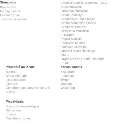
Situacions
Servei d'Atenció Ciutadana (SAC)
Arxiu Municipal
Busco feina
Biblioteca Municipal
He tingut un fill
Casal Catalunya
Em vull formar
Casal d'Avis Plaça Major
Totes les situacions
Centre d'Atenció Primària
Centre de Serveis
Deixalleria Municipal
El Mirador
Escola d'Adults
Escola de Música
Ludoteca Municipal
Oficina Local d'Habitatge
OMIC
Organisme de Gestió Tributària
PIPAD
Promoció de la Vila
Xarxes socials
Agenda
Instagram
Àrees d'esbarjo
Facebook
Llocs d'interès
Twitter
Itineraris
Youtube
Comerços, restaurants i serveis
WhatsApp
privats
Miscel·lània
Predicció meteorològica
Defuncions
Entitats
Castellar en xifres