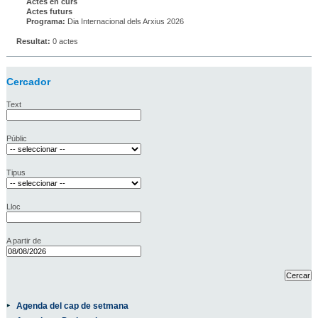
Actes en curs
Actes futurs
Programa:
Dia Internacional dels Arxius 2026
Resultat:
0 actes
Cercador
Text
Públic
Tipus
Lloc
A partir de
Agenda del cap de setmana