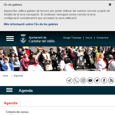
Ús de galetes
Aquest lloc utilitza galetes de tercers per poder millorar els nostres serveis a partir de
l'anàlisi de la teva navegació. Si continues navegant sense canviar la teva
configuració considerarem que acceptes la seva utilització.
Més informació sobre l'ús de les galetes
Google Translate
Inici
Contacte
Inici
Agenda
Agenda
Agenda
Criteris de cerca: