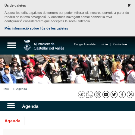
Ús de galetes
Aquest lloc utilitza galetes de tercers per poder millorar els nostres serveis a partir de
l'anàlisi de la teva navegació. Si continues navegant sense canviar la teva
configuració considerarem que acceptes la seva utilització.
Més informació sobre l'ús de les galetes
Google Translate
Inici
Contacte
Inici
Agenda
Agenda
Agenda