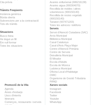
Cita prèvia
Avaries enllumenat (686216138)
Avaries aigua (900304070)
Recollida de mobles i altres
Tràmits Freqüents
voluminosos (900150140)
Instància genèrica
Recollida de restes vegetals
Bústia oberta
(900150140)
Subvencions per a la contractació
Tanatori (937471203)
Tots els tràmits
Totes les adreces i telèfons
Serveis
Situacions
Servei d'Atenció Ciutadana (SAC)
Arxiu Municipal
Busco feina
Biblioteca Municipal
He tingut un fill
Casal Catalunya
Em vull formar
Casal d'Avis Plaça Major
Totes les situacions
Centre d'Atenció Primària
Centre de Serveis
Deixalleria Municipal
El Mirador
Escola d'Adults
Escola de Música
Ludoteca Municipal
Oficina Local d'Habitatge
OMIC
Organisme de Gestió Tributària
PIPAD
Promoció de la Vila
Xarxes socials
Agenda
Instagram
Àrees d'esbarjo
Facebook
Llocs d'interès
Twitter
Itineraris
Youtube
Comerços, restaurants i serveis
WhatsApp