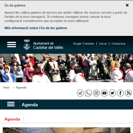
Ús de galetes
Aquest lloc utilitza galetes de tercers per poder millorar els nostres serveis a partir de
l'anàlisi de la teva navegació. Si continues navegant sense canviar la teva
configuració considerarem que acceptes la seva utilització.
Més informació sobre l'ús de les galetes
Google Translate
Inici
Contacte
Inici
Agenda
Agenda
Agenda