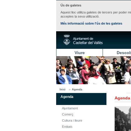
Ús de galetes
Aquest lloc utilitza galetes de tercers per poder m
acceptes la seva utilització.
Més informació sobre l'ús de les galetes
Viure
Descob
Inici
Agenda
Agenda
Agenda
Ajuntament
Comerç
Cultura i lleure
Entitats