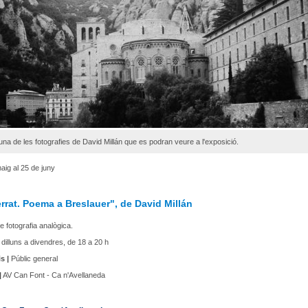
una de les fotografies de David Millán que es podran veure a l'exposició.
aig al 25 de juny
rat. Poema a Breslauer", de David Millán
e fotografia analògica.
dilluns a divendres, de 18 a 20 h
s |
Públic general
|
AV Can Font - Ca n'Avellaneda