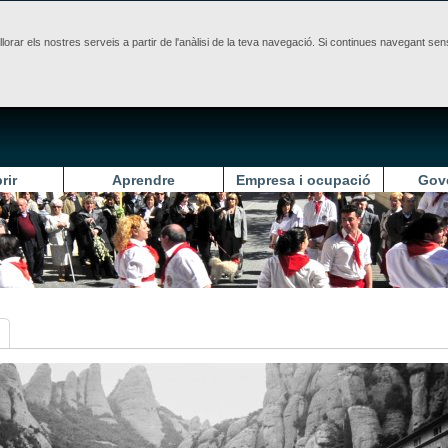
illorar els nostres serveis a partir de l'anàlisi de la teva navegació. Si continues navegant 
rir
Aprendre
Empresa i ocupació
Gov