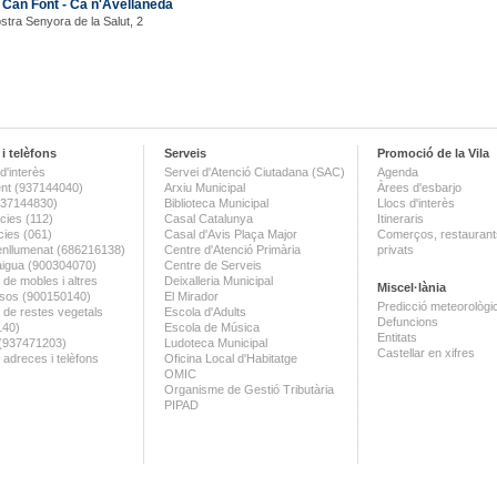
Can Font - Ca n'Avellaneda
stra Senyora de la Salut, 2
i telèfons
Serveis
Promoció de la Vila
d'interès
Servei d'Atenció Ciutadana (SAC)
Agenda
nt (937144040)
Arxiu Municipal
Àrees d'esbarjo
(937144830)
Biblioteca Municipal
Llocs d'interès
ies (112)
Casal Catalunya
Itineraris
ies (061)
Casal d'Avis Plaça Major
Comerços, restaurants
enllumenat (686216138)
Centre d'Atenció Primària
privats
aigua (900304070)
Centre de Serveis
 de mobles i altres
Deixalleria Municipal
Miscel·lània
sos (900150140)
El Mirador
Predicció meteorològi
a de restes vegetals
Escola d'Adults
Defuncions
140)
Escola de Música
Entitats
 (937471203)
Ludoteca Municipal
Castellar en xifres
 adreces i telèfons
Oficina Local d'Habitatge
OMIC
Organisme de Gestió Tributària
PIPAD