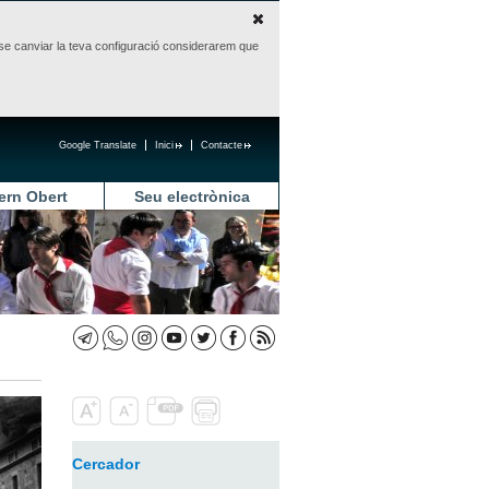
sense canviar la teva configuració considerarem que
Google Translate
Inici
Contacte
ern Obert
Seu electrònica
Cercador