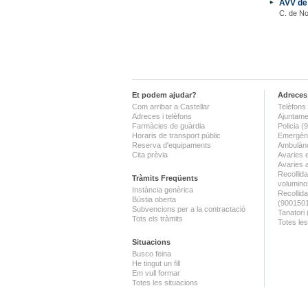
AVV de 
C. de No
Et podem ajudar?
Adreces 
Com arribar a Castellar
Telèfons 
Adreces i telèfons
Ajuntame
Farmàcies de guàrdia
Policia 
Horaris de transport públic
Emergènc
Reserva d'equipaments
Ambulànc
Cita prèvia
Avaries 
Avaries 
Recollida
Tràmits Freqüents
volumino
Instància genèrica
Recollid
Bústia oberta
(900150
Subvencions per a la contractació
Tanatori
Tots els tràmits
Totes les
Situacions
Busco feina
He tingut un fill
Em vull formar
Totes les situacions