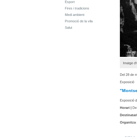
Esport
Fires i tradicions
Medi ambient
Promoció de la vila
Salut
Imatge d'
Del 28 de m
Exposició
"Montser
Exposició d
Horari |
De 
Destinatari
Organitza 