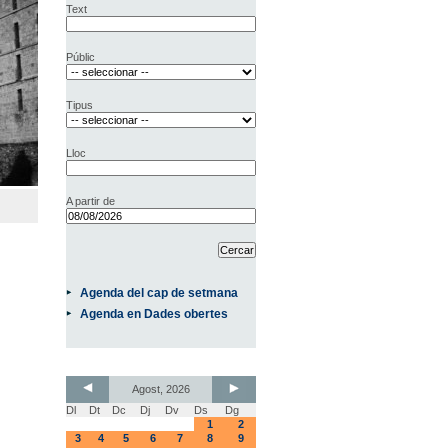
Text
Públic
Tipus
Lloc
A partir de
Agenda del cap de setmana
Agenda en Dades obertes
Agost, 2026
Dl
Dt
Dc
Dj
Dv
Ds
Dg
1
2
3
4
5
6
7
8
9