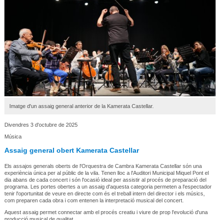
Imatge d'un assaig general anterior de la Kamerata Castellar.
Divendres 3 d'octubre de 2025
Música
Assaig general obert Kamerata Castellar
Els assajos generals oberts de l'Orquestra de Cambra Kamerata Castellar són una
experiència única per al públic de la vila. Tenen lloc a l'Auditori Municipal Miquel Pont el
dia abans de cada concert i són l'ocasió ideal per assistir al procés de preparació del
programa. Les portes obertes a un assaig d'aquesta categoria permeten a l'espectador
tenir l'oportunitat de veure en directe com és el treball intern del director i els músics,
com preparen cada obra i com entenen la interpretació musical del concert.
Aquest assaig permet connectar amb el procés creatiu i viure de prop l'evolució d'una
producció musical de qualitat.