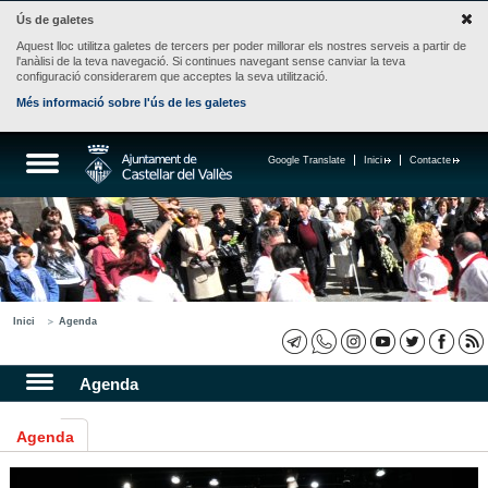
Ús de galetes
Aquest lloc utilitza galetes de tercers per poder millorar els nostres serveis a partir de
l'anàlisi de la teva navegació. Si continues navegant sense canviar la teva
configuració considerarem que acceptes la seva utilització.
Més informació sobre l'ús de les galetes
Google Translate
Inici
Contacte
Inici
Agenda
Agenda
Agenda