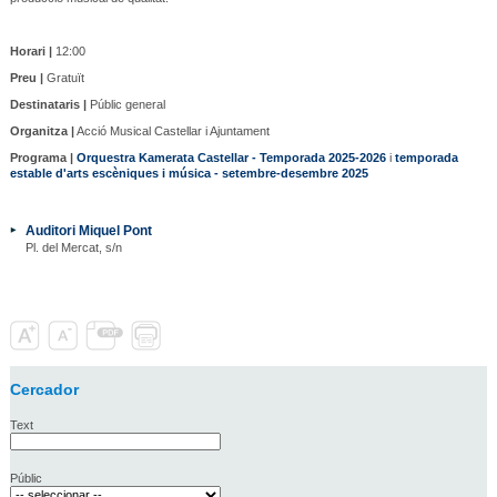
Horari |
12:00
Preu |
Gratuït
Destinataris |
Públic general
Organitza |
Acció Musical Castellar i Ajuntament
Programa |
Orquestra Kamerata Castellar - Temporada 2025-2026
i
temporada
estable d'arts escèniques i música - setembre-desembre 2025
Auditori Miquel Pont
Pl. del Mercat, s/n
Cercador
Text
Públic