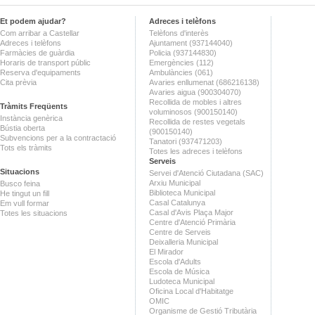
Et podem ajudar?
Adreces i telèfons
Com arribar a Castellar
Telèfons d'interès
Adreces i telèfons
Ajuntament (937144040)
Farmàcies de guàrdia
Policia (937144830)
Horaris de transport públic
Emergències (112)
Reserva d'equipaments
Ambulàncies (061)
Cita prèvia
Avaries enllumenat (686216138)
Avaries aigua (900304070)
Recollida de mobles i altres
Tràmits Freqüents
voluminosos (900150140)
Instància genèrica
Recollida de restes vegetals
Bústia oberta
(900150140)
Subvencions per a la contractació
Tanatori (937471203)
Tots els tràmits
Totes les adreces i telèfons
Serveis
Situacions
Servei d'Atenció Ciutadana (SAC)
Arxiu Municipal
Busco feina
Biblioteca Municipal
He tingut un fill
Casal Catalunya
Em vull formar
Casal d'Avis Plaça Major
Totes les situacions
Centre d'Atenció Primària
Centre de Serveis
Deixalleria Municipal
El Mirador
Escola d'Adults
Escola de Música
Ludoteca Municipal
Oficina Local d'Habitatge
OMIC
Organisme de Gestió Tributària