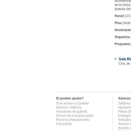
assistència
de la músic
gratuïta de
Horari |
21:
Preu |
Acte 
Destinatari
Organitza 
Programa 
Sala Bl
Ctra. de
Et podem ajudar?
Adreces 
Com arribar a Castellar
Telèfons 
Adreces i telèfons
Ajuntame
Farmàcies de guàrdia
Policia 
Horaris de transport públic
Emergènc
Reserva d'equipaments
Ambulànc
Cita prèvia
Avaries 
Avaries 