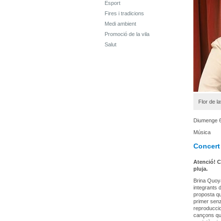
Esport
Fires i tradicions
Medi ambient
Promoció de la vila
Salut
Flor de l
Diumenge 6 
Música
Concert
Atenció! Ca
pluja.
Brina Quoya
integrants 
proposta que
primer senz
reproduccio
cançons que