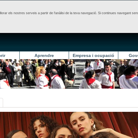
illorar els nostres serveis a partir de l'anàlisi de la teva navegació. Si continues navegant 
rir
Aprendre
Empresa i ocupació
Gov