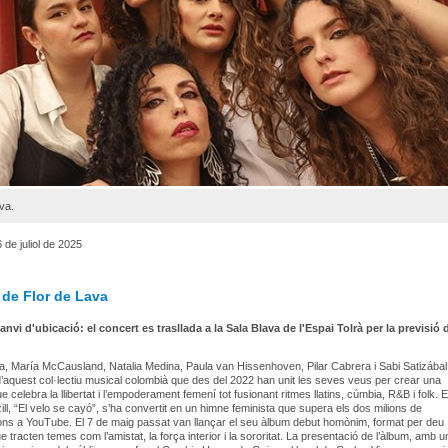
ava.
de juliol de 2025
 de Flor de Lava
nvi d'ubicació: el concert es trasllada a la Sala Blava de l'Espai Tolrà per la previsió 
, María McCausland, Natalia Medina, Paula van Hissenhoven, Pilar Cabrera i Sabi Satizábal
d’aquest col·lectiu musical colombià que des del 2022 han unit les seves veus per crear una
 celebra la llibertat i l’empoderament femení tot fusionant ritmes llatins, cúmbia, R&B i folk. E
ill, “El velo se cayó”, s’ha convertit en un himne feminista que supera els dos milions de
ns a YouTube. El 7 de maig passat van llançar el seu àlbum debut homònim, format per deu
 tracten temes com l’amistat, la força interior i la sororitat. La presentació de l’àlbum, amb 