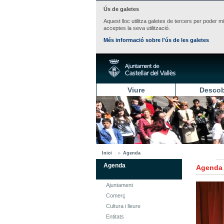
Ús de galetes
Aquest lloc utilitza galetes de tercers per poder m
acceptes la seva utilització.
Més informació sobre l'ús de les galetes
Viure
Descob
Inici
Agenda
Agenda
Agenda
Ajuntament
Comerç
Cultura i lleure
Entitats