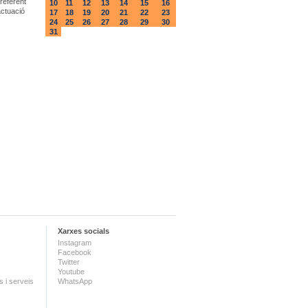
referent
10
11
12
13
14
15
16
actuació
17
18
19
20
21
22
23
24
25
26
27
28
29
30
31
Xarxes socials
Instagram
Facebook
Twitter
Youtube
 i serveis
WhatsApp