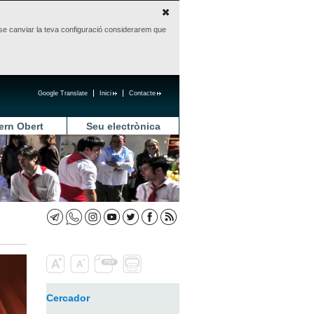
sense canviar la teva configuració considerarem que
Google Translate
Inici
Contacte
ern Obert
Seu electrònica
Cercador