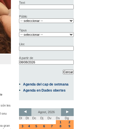
Text
Públic
Tipus
Lloc
A partir de
Agenda del cap de setmana
Agenda en Dades obertes
de
 són les
Agost, 2026
l seu
Dl
Dt
Dc
Dj
Dv
Ds
Dg
1
2
una gran
3
4
5
6
7
8
9