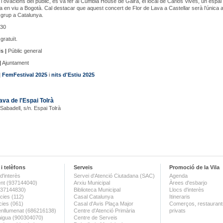
 i ovacions del públic, es va fer al Cumbia House de Gaira, el local de Carlos Vives, un espai 
a en viu a Bogotà. Cal destacar que aquest concert de Flor de Lava a Castellar serà l’única 
l grup a Catalunya.
30
gratuït.
s |
Públic general
|
Ajuntament
|
FemFestival 2025
i
nits d'Estiu 2025
ava de l'Espai Tolrà
 Sabadell, s/n. Espai Tolrà
i telèfons
Serveis
Promoció de la Vila
d'interès
Servei d'Atenció Ciutadana (SAC)
Agenda
nt (937144040)
Arxiu Municipal
Àrees d'esbarjo
(937144830)
Biblioteca Municipal
Llocs d'interès
ies (112)
Casal Catalunya
Itineraris
ies (061)
Casal d'Avis Plaça Major
Comerços, restaurants
enllumenat (686216138)
Centre d'Atenció Primària
privats
aigua (900304070)
Centre de Serveis