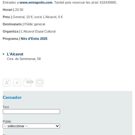
Entrades a
www.entrapolis.com
. També pots reservar-les al tel. 616439985.
Horari |
20:30
Preu |
General, 10 €; socis L'Alcavot, 6 €
Destinataris |
Públic general
Organitza |
L'Alcavot Espai Cultural
Programa |
Nits d'Estiu 2025
L'Alcavot
Ctra. de Sentmenat, 58
Cercador
Text
Públic