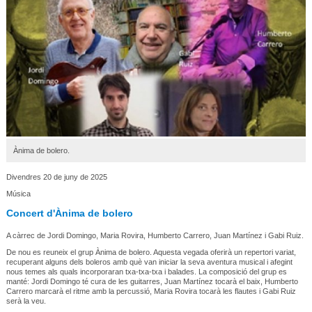
Ànima de bolero.
Divendres 20 de juny de 2025
Música
Concert d'Ànima de bolero
A càrrec de Jordi Domingo, Maria Rovira, Humberto Carrero, Juan Martínez i Gabi Ruiz.
De nou es reuneix el grup Ànima de bolero. Aquesta vegada oferirà un repertori variat,
recuperant alguns dels boleros amb què van iniciar la seva aventura musical i afegint
nous temes als quals incorporaran txa-txa-txa i balades. La composició del grup es
manté: Jordi Domingo té cura de les guitarres, Juan Martínez tocarà el baix, Humberto
Carrero marcarà el ritme amb la percussió, Maria Rovira tocarà les flautes i Gabi Ruiz
serà la veu.