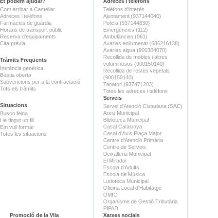
Et podem ajudar?
Adreces i telèfons
Com arribar a Castellar
Telèfons d'interès
Adreces i telèfons
Ajuntament (937144040)
Farmàcies de guàrdia
Policia (937144830)
Horaris de transport públic
Emergències (112)
Reserva d'equipaments
Ambulàncies (061)
Cita prèvia
Avaries enllumenat (686216138)
Avaries aigua (900304070)
Recollida de mobles i altres
Tràmits Freqüents
voluminosos (900150140)
Instància genèrica
Recollida de restes vegetals
Bústia oberta
(900150140)
Subvencions per a la contractació
Tanatori (937471203)
Tots els tràmits
Totes les adreces i telèfons
Serveis
Situacions
Servei d'Atenció Ciutadana (SAC)
Arxiu Municipal
Busco feina
Biblioteca Municipal
He tingut un fill
Casal Catalunya
Em vull formar
Casal d'Avis Plaça Major
Totes les situacions
Centre d'Atenció Primària
Centre de Serveis
Deixalleria Municipal
El Mirador
Escola d'Adults
Escola de Música
Ludoteca Municipal
Oficina Local d'Habitatge
OMIC
Organisme de Gestió Tributària
PIPAD
Promoció de la Vila
Xarxes socials