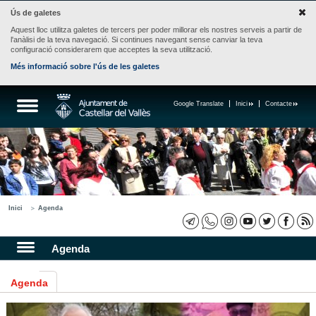
Ús de galetes
Aquest lloc utilitza galetes de tercers per poder millorar els nostres serveis a partir de
l'anàlisi de la teva navegació. Si continues navegant sense canviar la teva
configuració considerarem que acceptes la seva utilització.
Més informació sobre l'ús de les galetes
Google Translate
Inici
Contacte
Inici
Agenda
Agenda
Agenda