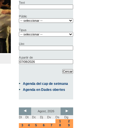
Text
Públic
Tipus
Lloc
A partir de
Agenda del cap de setmana
Agenda en Dades obertes
Agost, 2026
Dl
Dt
Dc
Dj
Dv
Ds
Dg
1
2
3
4
5
6
7
8
9