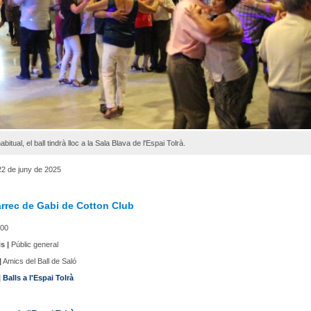
itual, el ball tindrà lloc a la Sala Blava de l'Espai Tolrà.
2 de juny de 2025
àrrec de Gabi de Cotton Club
00
s |
Públic general
|
Amics del Ball de Saló
|
Balls a l'Espai Tolrà