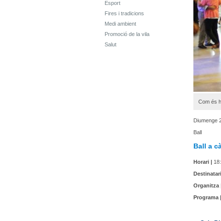
Esport
Fires i tradicions
Medi ambient
Promoció de la vila
Salut
Com és hab
Diumenge 2
Ball
Ball a c
Horari |
18:
Destinatari
Organitza 
Programa 