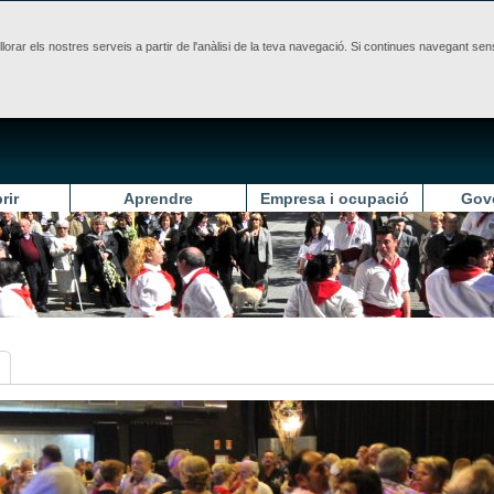
illorar els nostres serveis a partir de l'anàlisi de la teva navegació. Si continues navegant 
rir
Aprendre
Empresa i ocupació
Gov