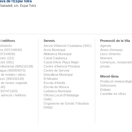
ava de l'Espai Tolrà
 Sabadell, s/n. Espai Tolrà
i telèfons
Serveis
Promoció de la Vila
d'interès
Servei d'Atenció Ciutadana (SAC)
Agenda
nt (937144040)
Arxiu Municipal
Àrees d'esbarjo
(937144830)
Biblioteca Municipal
Llocs d'interès
ies (112)
Casal Catalunya
Itineraris
ies (061)
Casal d'Avis Plaça Major
Comerços, restaurants
enllumenat (686216138)
Centre d'Atenció Primària
privats
aigua (900304070)
Centre de Serveis
 de mobles i altres
Deixalleria Municipal
Miscel·lània
sos (900150140)
El Mirador
Predicció meteorològi
a de restes vegetals
Escola d'Adults
Defuncions
140)
Escola de Música
Entitats
 (937471203)
Ludoteca Municipal
Castellar en xifres
 adreces i telèfons
Oficina Local d'Habitatge
OMIC
Organisme de Gestió Tributària
PIPAD