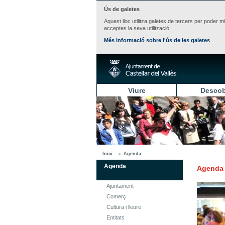
Ús de galetes
Aquest lloc utilitza galetes de tercers per poder m
acceptes la seva utilització.
Més informació sobre l'ús de les galetes
Viure
Descob
Inici
Agenda
Agenda
Agenda
Ajuntament
Comerç
Cultura i lleure
Entitats