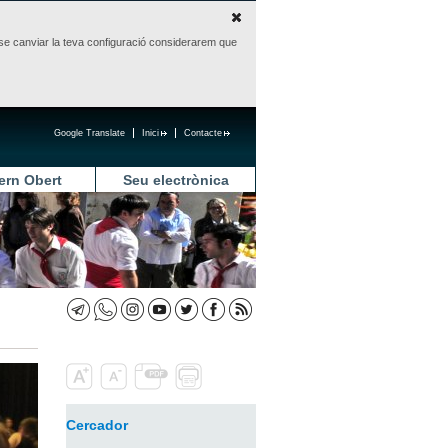
sense canviar la teva configuració considerarem que
Google Translate
Inici
Contacte
ern Obert
Seu electrònica
Cercador