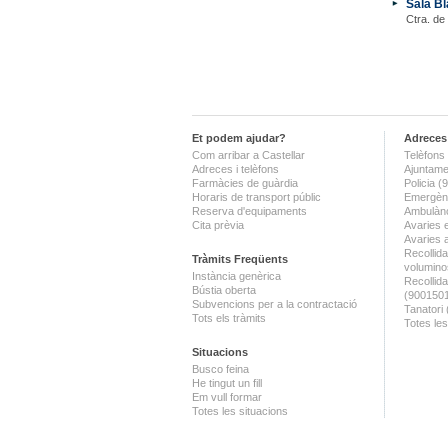
Sala Bl
Ctra. de
Et podem ajudar?
Adreces 
Com arribar a Castellar
Telèfons 
Adreces i telèfons
Ajuntame
Farmàcies de guàrdia
Policia 
Horaris de transport públic
Emergènc
Reserva d'equipaments
Ambulànc
Cita prèvia
Avaries 
Avaries 
Recollida
Tràmits Freqüents
volumino
Instància genèrica
Recollid
Bústia oberta
(900150
Subvencions per a la contractació
Tanatori
Tots els tràmits
Totes les
Situacions
Busco feina
He tingut un fill
Em vull formar
Totes les situacions