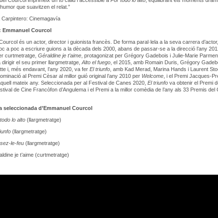
uel Courcol imprimeix un to càlid i accessible a
Por todo lo alto
, equilibrant els moments dram
humor que suavitzen el relat.”
a Carpintero: Cinemagavía
r: Emmanuel Courcol
urcol és un actor, director i guionista francès. De forma paral·lela a la seva carrera d’actor
oc a poc a escriure guions a la dècada dels 2000, abans de passar-se a la direcció l’any 20
er curtmetratge,
Géraldine je t’aime
, protagonizat per Grégory Gadebois i Julie-Marie Parment
dirigir el seu primer llargmetratge,
Alto el fuego
, el 2015, amb Romain Duris, Grégory Gadebo
ette i, més endavant, l’any 2020, va fer
El triunfo
, amb Kad Merad, Marina Hands i Laurent Sto
ominació al Premi Cèsar al millor guió original l’any 2010 per
Welcome
, i el Premi Jacques-Pr
 aquell mateix any. Seleccionada per al Festival de Canes 2020,
El triunfo
va obtenir el Premi d
estival de Cine Francòfon d’Angulema i el Premi a la millor comèdia de l’any als 33 Premis del 
ia seleccionada d’Emmanuel Courcol
todo lo alto
(llargmetratge)
riunfo
(llargmetratge)
sez-le-feu
(llargmetratge)
ldine je t’aime (curtmetratge)