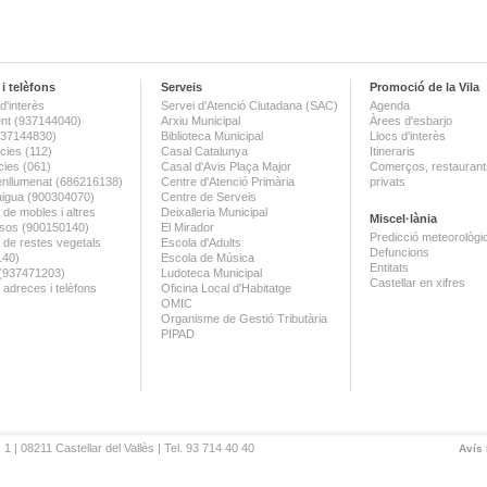
i telèfons
Serveis
Promoció de la Vila
d'interès
Servei d'Atenció Ciutadana (SAC)
Agenda
nt (937144040)
Arxiu Municipal
Àrees d'esbarjo
(937144830)
Biblioteca Municipal
Llocs d'interès
ies (112)
Casal Catalunya
Itineraris
ies (061)
Casal d'Avis Plaça Major
Comerços, restaurants
enllumenat (686216138)
Centre d'Atenció Primària
privats
aigua (900304070)
Centre de Serveis
 de mobles i altres
Deixalleria Municipal
Miscel·lània
sos (900150140)
El Mirador
Predicció meteorològi
a de restes vegetals
Escola d'Adults
Defuncions
140)
Escola de Música
Entitats
 (937471203)
Ludoteca Municipal
Castellar en xifres
 adreces i telèfons
Oficina Local d'Habitatge
OMIC
Organisme de Gestió Tributària
PIPAD
 1 | 08211 Castellar del Vallès | Tel. 93 714 40 40
Avís 