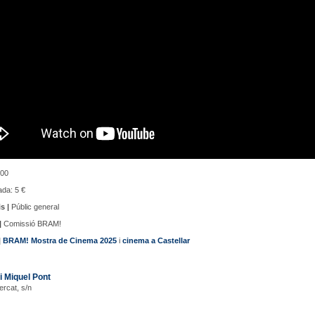
00
da: 5 €
s |
Públic general
|
Comissió BRAM!
|
BRAM! Mostra de Cinema 2025
i
cinema a Castellar
i Miquel Pont
ercat, s/n