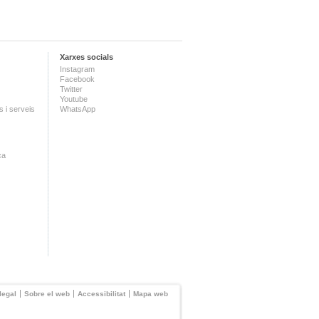
Xarxes socials
Instagram
Facebook
Twitter
Youtube
 i serveis
WhatsApp
ca
legal
Sobre el web
Accessibilitat
Mapa web