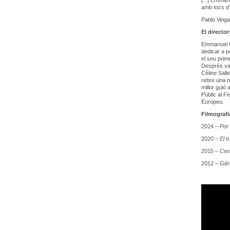
[...] Emman
amb tocs d’
Pablo Veig
El directo
Emmanuel Co
dedicar a p
el seu prim
Després va 
Céline Sall
rebre una n
millor guió
Públic al F
Europeu.
Filmograf
2024 –
Por 
2020 –
El t
2015 –
Ces
2012 – Géra