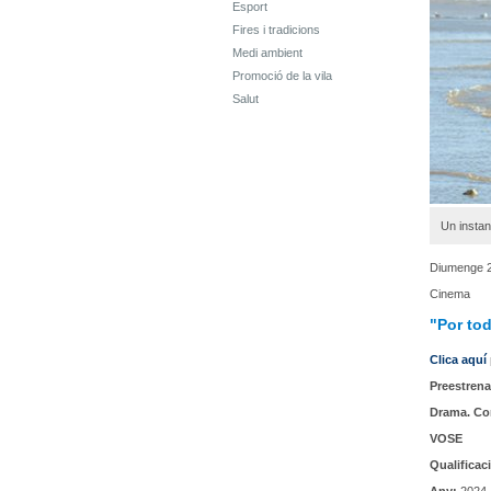
Esport
Fires i tradicions
Medi ambient
Promoció de la vila
Salut
Un instant
Diumenge 2
Cinema
"Por tod
Clica aquí
Preestrena
Drama. Co
VOSE
Qualificac