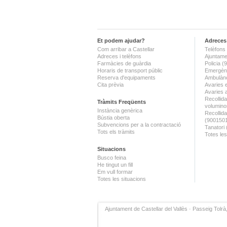
Et podem ajudar?
Adreces 
Com arribar a Castellar
Telèfons 
Adreces i telèfons
Ajuntame
Farmàcies de guàrdia
Policia 
Horaris de transport públic
Emergènc
Reserva d'equipaments
Ambulànc
Cita prèvia
Avaries 
Avaries 
Recollida
Tràmits Freqüents
volumino
Instància genèrica
Recollid
Bústia oberta
(900150
Subvencions per a la contractació
Tanatori
Tots els tràmits
Totes les
Situacions
Busco feina
He tingut un fill
Em vull formar
Totes les situacions
Ajuntament de Castellar del Vallès · Passeig Tolrà,