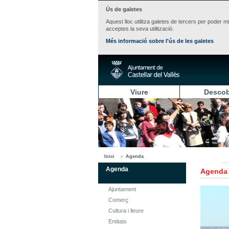
Ús de galetes
Aquest lloc utilitza galetes de tercers per poder m
acceptes la seva utilització.
Més informació sobre l'ús de les galetes
Viure
Descob
Inici
Agenda
Agenda
Agenda
Ajuntament
Comerç
Cultura i lleure
Entitats