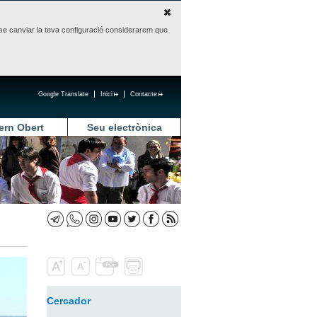
sense canviar la teva configuració considerarem que
Google Translate
Inici
Contacte
ern Obert
Seu electrònica
Cercador