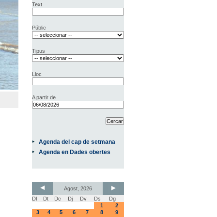
Text
Públic
Tipus
Lloc
A partir de
Agenda del cap de setmana
Agenda en Dades obertes
Agost, 2026
Dl
Dt
Dc
Dj
Dv
Ds
Dg
1
2
3
4
5
6
7
8
9