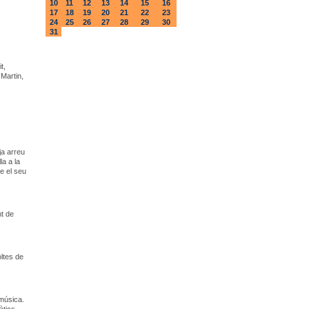
10
11
12
13
14
15
16
17
18
19
20
21
22
23
24
25
26
27
28
29
30
31
t,
Martin,
ja arreu
a a la
e el seu
nt de
ltes de
 música.