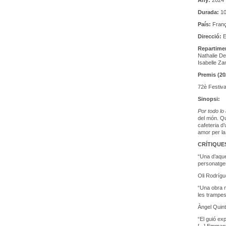
Any:
2024
Durada:
10
País:
Fran
Direcció:
E
Repartime
Nathalie De
Isabelle Za
Premis (20
72è Festiva
Sinopsi:
Por todo lo
del món. Qu
cafeteria d
amor per la
CRÍTIQUE
“Una d’aquel
personatges 
Oli Rodríg
“Una obra m
les trampes 
Àngel Quin
“El guió ex