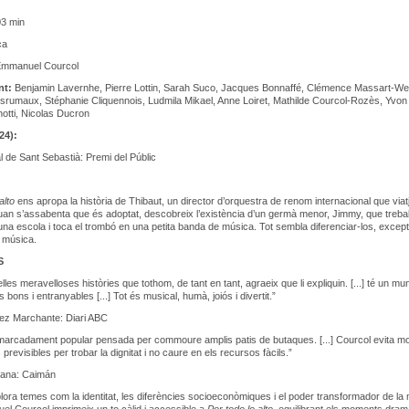
3 min
ça
mmanuel Courcol
nt:
Benjamin Lavernhe, Pierre Lottin, Sarah Suco, Jacques Bonnaffé, Clémence Massart-Wei
srumaux, Stéphanie Cliquennois, Ludmila Mikael, Anne Loiret, Mathilde Courcol-Rozès, Yvon 
notti, Nicolas Ducron
24):
l de Sant Sebastià: Premi del Públic
 alto
ens apropa la història de Thibaut, un director d’orquestra de renom internacional que viat
an s’assabenta que és adoptat, descobreix l’existència d’un germà menor, Jimmy, que treball
’una escola i toca el trombó en una petita banda de música. Tot sembla diferenciar-los, except
 música.
S
les meravelloses històries que tothom, de tant en tant, agraeix que li expliquin. [...] té un mu
bons i entranyables [...] Tot és musical, humà, joiós i divertit.”
uez Marchante: Diari ABC
arcadament popular pensada per commoure amplis patis de butaques. [...] Courcol evita mo
previsibles per trobar la dignitat i no caure en els recursos fàcils.”
tana: Caimán
plora temes com la identitat, les diferències socioeconòmiques i el poder transformador de la