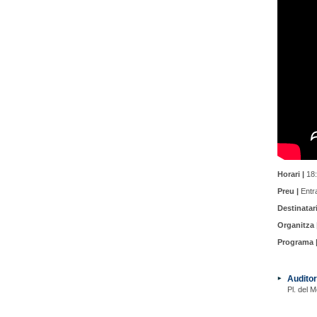
Horari |
18:
Preu |
Entra
Destinatari
Organitza 
Programa 
Auditor
Pl. del M