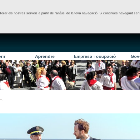
illorar els nostres serveis a partir de l'anàlisi de la teva navegació. Si continues navegant 
rir
Aprendre
Empresa i ocupació
Gov