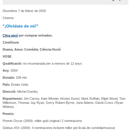
Divendres 7 de febrer de 2025
Cinema
"¡Olvídate de mi!"
Clica aquí
per comprar entrades.
Cinefòrum
Drama. Amor. Comèdia. Ciència-ficció
VOSE
Qualificació:
no recomanada per a menors de 12 anys
Any
: 2004
Durada:
108 min
País:
Estats Units
Direcció:
Michel Gondry
Repartiment:
Jim Carrey, Kate Winslet, Kirsten Dunst, Mark Ruffalo, Elijah Wood, Tom
Wilkinson, Thomas Jay Ryan, Gerry Robert Byrne, Jane Adams, David Cross i Ryan
Whitney
Premis:
Premis Oscar (2004): millor guió original i 2 nominacions
Globus d’Or (2004): 4 nominacions incloent millor pel·lícula de comèdia/musical