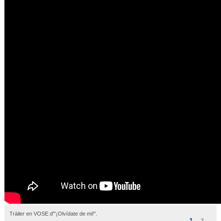
Tràiler en VOSE d'"¡Olvídate de mi!".
1
2