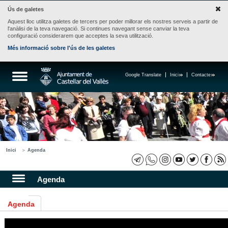
Ús de galetes
Aquest lloc utilitza galetes de tercers per poder millorar els nostres serveis a partir de
l'anàlisi de la teva navegació. Si continues navegant sense canviar la teva
configuració considerarem que acceptes la seva utilització.
Més informació sobre l'ús de les galetes
Google Translate
Inici
Contacte
Inici
Agenda
Agenda
Agenda