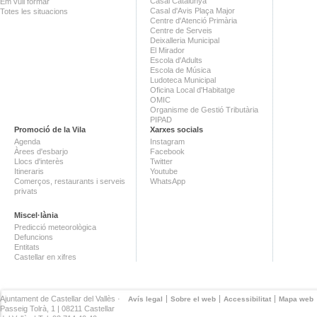
Casal Catalunya
Em vull formar
Casal d'Avis Plaça Major
Totes les situacions
Centre d'Atenció Primària
Centre de Serveis
Deixalleria Municipal
El Mirador
Escola d'Adults
Escola de Música
Ludoteca Municipal
Oficina Local d'Habitatge
OMIC
Organisme de Gestió Tributària
PIPAD
Promoció de la Vila
Xarxes socials
Agenda
Instagram
Àrees d'esbarjo
Facebook
Llocs d'interès
Twitter
Itineraris
Youtube
Comerços, restaurants i serveis
WhatsApp
privats
Miscel·lània
Predicció meteorològica
Defuncions
Entitats
Castellar en xifres
Ajuntament de Castellar del Vallès ·
Avís legal
Sobre el web
Accessibilitat
Mapa web
Passeig Tolrà, 1 | 08211 Castellar