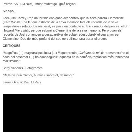
Premis BAFTA (2004): millor muntatge i guió original
Sinopsi:
Joel (Jim Carrey) rep un terrible cop quan descobreix que la seva parella Clementine
(Kate Winslet) ha fet que esborrin de la seva memòria tots els records de la seva
tempestuosa relació. Desesperat, es posa en contacte amb el creador del procés, el Dr.
Howard Mierzwiak, perquè esborri a Clementine de la seva memòria. Però quan els
records de Joel comencen a desaparèixer de sobte redescobreix el seu amor per
Clementine. Des del més profund del seu cervell intentarà parar el procés.
CRÍTIQUES
“Magnífica (...) magistral pel·lícula (...) El que pretén
¡Olvídate de mi!
és transmetre'ns el
caos del desamor (...) ho aconsegueix: aquesta és la comèdia romàntica més tenebrosa
mai filmada.”
Sergi Sánchez: Fotogrames
“Bella història d'amor, humor i, sobretot, desamor.”
Javier Ocaña: Diari El País