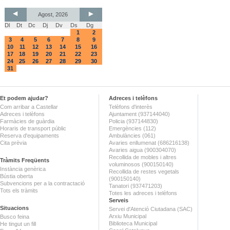
Agost, 2026
Dl
Dt
Dc
Dj
Dv
Ds
Dg
1
2
3
4
5
6
7
8
9
10
11
12
13
14
15
16
17
18
19
20
21
22
23
24
25
26
27
28
29
30
31
Et podem ajudar?
Adreces i telèfons
Com arribar a Castellar
Telèfons d'interès
Adreces i telèfons
Ajuntament (937144040)
Farmàcies de guàrdia
Policia (937144830)
Horaris de transport públic
Emergències (112)
Reserva d'equipaments
Ambulàncies (061)
Cita prèvia
Avaries enllumenat (686216138)
Avaries aigua (900304070)
Recollida de mobles i altres
Tràmits Freqüents
voluminosos (900150140)
Instància genèrica
Recollida de restes vegetals
Bústia oberta
(900150140)
Subvencions per a la contractació
Tanatori (937471203)
Tots els tràmits
Totes les adreces i telèfons
Serveis
Situacions
Servei d'Atenció Ciutadana (SAC)
Arxiu Municipal
Busco feina
Biblioteca Municipal
He tingut un fill