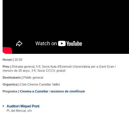
Horari |
20:30
Preu |
Entrada general, 5 €; Socis Aula d’Extensió Universitària per a Gent Gran i
menors de 25 anys, 3 €; Socis CCCV, gratuït
Destinataris |
Públic general
Organitza |
Club Cinema Castellar Vallès
Programa |
Cinema a Castellar
i
sessions de cinefòrum
Auditori Miquel Pont
Pl. del Mercat, s/n