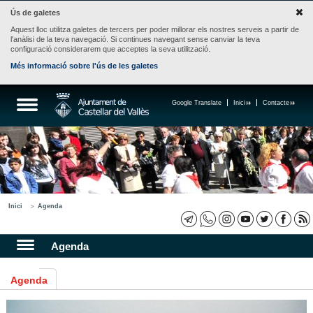
Ús de galetes
Aquest lloc utilitza galetes de tercers per poder millorar els nostres serveis a partir de
l'anàlisi de la teva navegació. Si continues navegant sense canviar la teva
configuració considerarem que acceptes la seva utilització.
Més informació sobre l'ús de les galetes
Google Translate
Inici
Contacte
Inici
Agenda
Agenda
Agenda