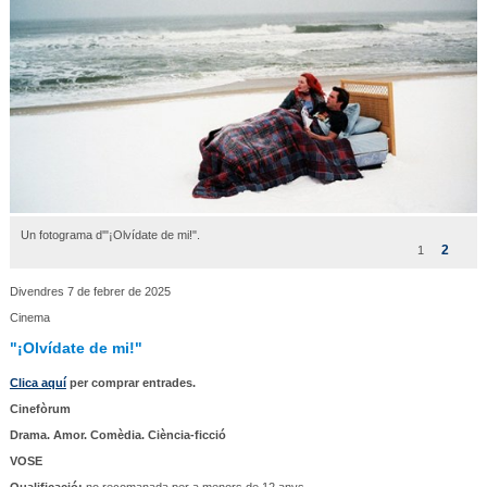
Un fotograma d'"¡Olvídate de mi!".
2
1
Divendres 7 de febrer de 2025
Cinema
"¡Olvídate de mi!"
Clica aquí
per comprar entrades.
Cinefòrum
Drama. Amor. Comèdia. Ciència-ficció
VOSE
Qualificació:
no recomanada per a menors de 12 anys