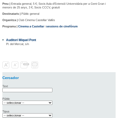
Preu |
Entrada general, 5 €; Socis Aula d’Extensió Universitària per a Gent Gran i
menors de 25 anys, 3 €; Socis CCCV, gratuït
Destinataris |
Públic general
Organitza |
Club Cinema Castellar Vallès
Programa |
Cinema a Castellar
i
sessions de cinefòrum
Auditori Miquel Pont
Pl. del Mercat, s/n
Cercador
Text
Públic
Tipus