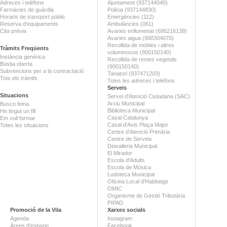
Adreces i telèfons
Ajuntament (937144040)
Farmàcies de guàrdia
Policia (937144830)
Horaris de transport públic
Emergències (112)
Reserva d'equipaments
Ambulàncies (061)
Cita prèvia
Avaries enllumenat (686216138)
Avaries aigua (900304070)
Recollida de mobles i altres
Tràmits Freqüents
voluminosos (900150140)
Instància genèrica
Recollida de restes vegetals
Bústia oberta
(900150140)
Subvencions per a la contractació
Tanatori (937471203)
Tots els tràmits
Totes les adreces i telèfons
Serveis
Situacions
Servei d'Atenció Ciutadana (SAC)
Arxiu Municipal
Busco feina
Biblioteca Municipal
He tingut un fill
Casal Catalunya
Em vull formar
Casal d'Avis Plaça Major
Totes les situacions
Centre d'Atenció Primària
Centre de Serveis
Deixalleria Municipal
El Mirador
Escola d'Adults
Escola de Música
Ludoteca Municipal
Oficina Local d'Habitatge
OMIC
Organisme de Gestió Tributària
PIPAD
Promoció de la Vila
Xarxes socials
Agenda
Instagram
Àrees d'esbarjo
Facebook