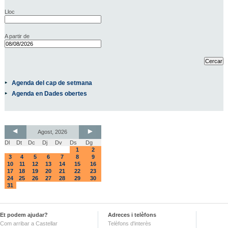
Lloc
A partir de
Agenda del cap de setmana
Agenda en Dades obertes
Agost, 2026
Dl
Dt
Dc
Dj
Dv
Ds
Dg
1
2
3
4
5
6
7
8
9
10
11
12
13
14
15
16
17
18
19
20
21
22
23
24
25
26
27
28
29
30
31
Et podem ajudar?
Adreces i telèfons
Com arribar a Castellar
Telèfons d'interès