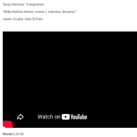
Sergi Sánchez: Fotogrames
“Bella història d'amor, humor i, sobretot, desamor.”
Javier Ocaña: Diari El País
Horari |
20:30