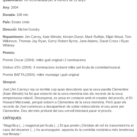
Any
: 2004
Durada:
108 min
País:
Estats Units
Direcció:
Michel Gondry
Repartiment:
Jim Carrey, Kate Winslet, Kirsten Dunst, Mark Ruffalo, Elijah Wood, Tom
Wilkinson, Thomas Jay Ryan, Gerry Robert Byrne, Jane Adams, David Cross i Ryan
Whitney
Premis:
Premis Oscar (2004): millor guió original i 2 nominacions
Globus d’Or (2004): 4 nominacions incloent millor pel·lícula de comèdia/musical
Premis BAFTA (2004): millor muntatge i guió original
Sinopsi:
Joel (Jim Carrey) rep un terrible cop quan descobreix que la seva parella Clementine
(Kate Winslet) ha fet que esborrin de la seva memòria tots els records de la seva
tempestuosa relació. Desesperat, es posa en contacte amb el creador del procés, el Dr.
Howard Mierzwiak, perquè esborri a Clementine de la seva memòria. Però quan els
records de Joel comencen a desaparèixer de sobte redescobreix el seu amor per
Clementine. Des del més profund del seu cervell intentarà parar el procés.
CRÍTIQUES
“Magnífica (...) magistral pel·lícula (...) El que pretén
¡Olvídate de mi!
és transmetre'ns el
caos del desamor (...) ho aconsegueix: aquesta és la comèdia romàntica més tenebrosa
mai filmada.”