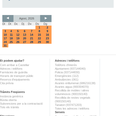
Agost, 2026
Dl
Dt
Dc
Dj
Dv
Ds
Dg
1
2
3
4
5
6
7
8
9
10
11
12
13
14
15
16
17
18
19
20
21
22
23
24
25
26
27
28
29
30
31
Et podem ajudar?
Adreces i telèfons
Com arribar a Castellar
Telèfons d'interès
Adreces i telèfons
Ajuntament (937144040)
Farmàcies de guàrdia
Policia (937144830)
Horaris de transport públic
Emergències (112)
Reserva d'equipaments
Ambulàncies (061)
Cita prèvia
Avaries enllumenat (686216138)
Avaries aigua (900304070)
Recollida de mobles i altres
Tràmits Freqüents
voluminosos (900150140)
Instància genèrica
Recollida de restes vegetals
Bústia oberta
(900150140)
Subvencions per a la contractació
Tanatori (937471203)
Tots els tràmits
Totes les adreces i telèfons
Serveis
Situacions