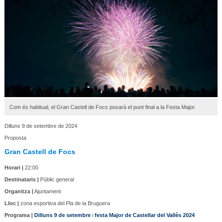
Com és habitual, el Gran Castell de Focs posarà el punt final a la Festa Major.
Dilluns 9 de setembre de 2024
Proposta
Gran Castell de Focs
Horari |
22:00
Destinataris |
Públic general
Organitza |
Ajuntament
Lloc |
zona esportiva del Pla de la Bruguera
Programa |
Dilluns 9 de setembre
i
festa Major de Castellar del Vallès 2024