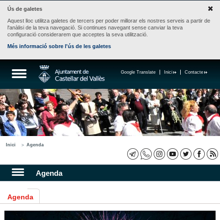
Ús de galetes
Aquest lloc utilitza galetes de tercers per poder millorar els nostres serveis a partir de
l'anàlisi de la teva navegació. Si continues navegant sense canviar la teva
configuració considerarem que acceptes la seva utilització.
Més informació sobre l'ús de les galetes
Google Translate
Inici
Contacte
Inici
Agenda
Agenda
Agenda