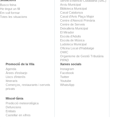
Servei d'Atenció Ciutadana (SAC)
Arxiu Municipal
Busco feina
Biblioteca Municipal
He tingut un fill
Casal Catalunya
Em vull formar
Casal d'Avis Plaça Major
Totes les situacions
Centre d'Atenció Primària
Centre de Serveis
Deixalleria Municipal
El Mirador
Escola d'Adults
Escola de Música
Ludoteca Municipal
Oficina Local d'Habitatge
OMIC
Organisme de Gestió Tributària
PIPAD
Promoció de la Vila
Xarxes socials
Agenda
Instagram
Àrees d'esbarjo
Facebook
Llocs d'interès
Twitter
Itineraris
Youtube
Comerços, restaurants i serveis
WhatsApp
privats
Miscel·lània
Predicció meteorològica
Defuncions
Entitats
Castellar en xifres