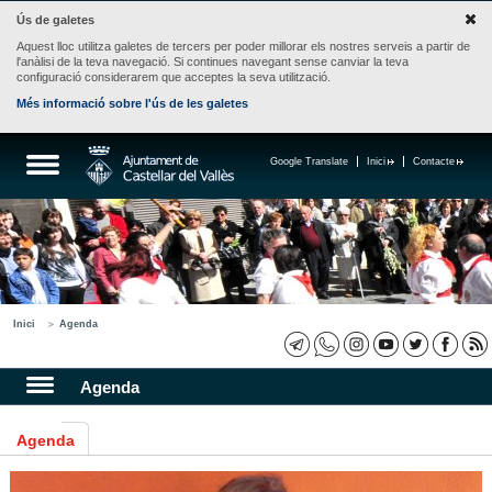
Ús de galetes
Aquest lloc utilitza galetes de tercers per poder millorar els nostres serveis a partir de
l'anàlisi de la teva navegació. Si continues navegant sense canviar la teva
configuració considerarem que acceptes la seva utilització.
Més informació sobre l'ús de les galetes
Google Translate
Inici
Contacte
Inici
Agenda
Agenda
Agenda