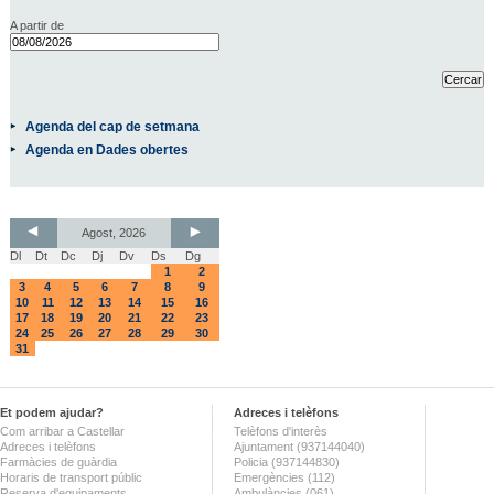
A partir de
Agenda del cap de setmana
Agenda en Dades obertes
Agost, 2026
Dl
Dt
Dc
Dj
Dv
Ds
Dg
1
2
3
4
5
6
7
8
9
10
11
12
13
14
15
16
17
18
19
20
21
22
23
24
25
26
27
28
29
30
31
Et podem ajudar?
Adreces i telèfons
Com arribar a Castellar
Telèfons d'interès
Adreces i telèfons
Ajuntament (937144040)
Farmàcies de guàrdia
Policia (937144830)
Horaris de transport públic
Emergències (112)
Reserva d'equipaments
Ambulàncies (061)