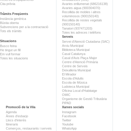
Cita prèvia
Avaries enllumenat (686216138)
Avaries aigua (900304070)
Recollida de mobles i altres
Tràmits Freqüents
voluminosos (900150140)
Instància genèrica
Recollida de restes vegetals
Bústia oberta
(900150140)
Subvencions per a la contractació
Tanatori (937471203)
Tots els tràmits
Totes les adreces i telèfons
Serveis
Situacions
Servei d'Atenció Ciutadana (SAC)
Arxiu Municipal
Busco feina
Biblioteca Municipal
He tingut un fill
Casal Catalunya
Em vull formar
Casal d'Avis Plaça Major
Totes les situacions
Centre d'Atenció Primària
Centre de Serveis
Deixalleria Municipal
El Mirador
Escola d'Adults
Escola de Música
Ludoteca Municipal
Oficina Local d'Habitatge
OMIC
Organisme de Gestió Tributària
PIPAD
Promoció de la Vila
Xarxes socials
Agenda
Instagram
Àrees d'esbarjo
Facebook
Llocs d'interès
Twitter
Itineraris
Youtube
Comerços, restaurants i serveis
WhatsApp