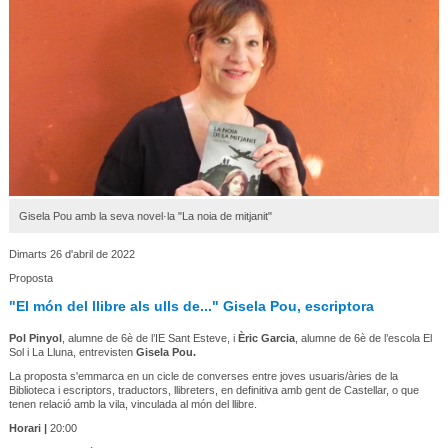
Gisela Pou amb la seva novel·la "La noia de mitjanit"
Dimarts 26 d'abril de 2022
Proposta
"El món del llibre als ulls de..." Gisela Pou, escriptora
Pol Pinyol
, alumne de 6è de l’IE Sant Esteve, i
Èric Garcia
, alumne de 6è de l’escola El
Sol i La Lluna, entrevisten
Gisela Pou.
La proposta s'emmarca en un cicle de converses entre joves usuaris/àries de la
Biblioteca i escriptors, traductors, llibreters, en definitiva amb gent de Castellar, o que
tenen relació amb la vila, vinculada al món del llibre.
Horari |
20:00