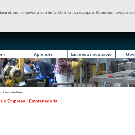
illorar els nostres serveis a partir de l'anàlisi de la teva navegació. Si continues navegant 
rir
Aprendre
Empresa i ocupació
Gov
a i Emprenedoria
ats d'Empresa i Emprenedoria