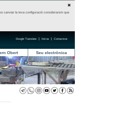
sense canviar la teva configuració considerarem que
Google Translate
Inici
Contacte
ern Obert
Seu electrònica