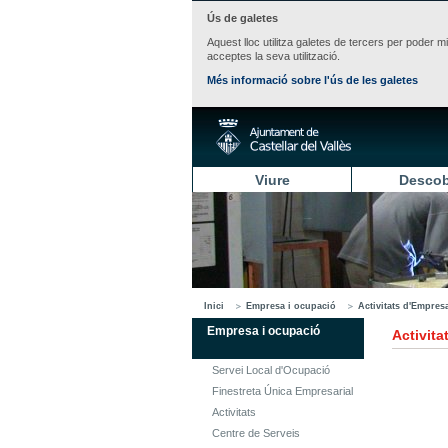
Ús de galetes
Aquest lloc utilitza galetes de tercers per poder m
acceptes la seva utilització.
Més informació sobre l'ús de les galetes
Viure
Descob
Inici
Empresa i ocupació
Activitats d'Empres
Empresa i ocupació
Activit
Servei Local d'Ocupació
Finestreta Única Empresarial
Activitats
Centre de Serveis