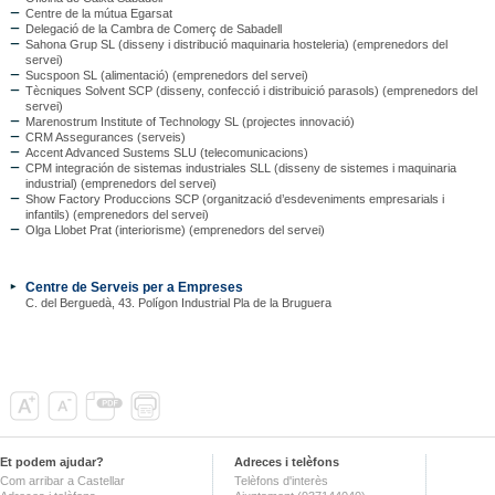
Centre de la mútua Egarsat
Delegació de la Cambra de Comerç de Sabadell
Sahona Grup SL (disseny i distribució maquinaria hosteleria) (emprenedors del
servei)
Sucspoon SL (alimentació) (emprenedors del servei)
Tècniques Solvent SCP (disseny, confecció i distribuició parasols) (emprenedors del
servei)
Marenostrum Institute of Technology SL (projectes innovació)
CRM Assegurances (serveis)
Accent Advanced Sustems SLU (telecomunicacions)
CPM integración de sistemas industriales SLL (disseny de sistemes i maquinaria
industrial) (emprenedors del servei)
Show Factory Produccions SCP (organització d’esdeveniments empresarials i
infantils) (emprenedors del servei)
Olga Llobet Prat (interiorisme) (emprenedors del servei)
Centre de Serveis per a Empreses
C. del Berguedà, 43. Polígon Industrial Pla de la Bruguera
Et podem ajudar?
Adreces i telèfons
Com arribar a Castellar
Telèfons d'interès