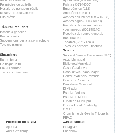
Adreces i telèfons
Ajuntament (937144040)
Farmàcies de guàrdia
Policia (937144830)
Horaris de transport públic
Emergències (112)
Reserva d'equipaments
Ambulàncies (061)
Cita prèvia
Avaries enllumenat (686216138)
Avaries aigua (900304070)
Recollida de mobles i altres
Tràmits Freqüents
voluminosos (900150140)
Instància genèrica
Recollida de restes vegetals
Bústia oberta
(900150140)
Subvencions per a la contractació
Tanatori (937471203)
Tots els tràmits
Totes les adreces i telèfons
Serveis
Situacions
Servei d'Atenció Ciutadana (SAC)
Arxiu Municipal
Busco feina
Biblioteca Municipal
He tingut un fill
Casal Catalunya
Em vull formar
Casal d'Avis Plaça Major
Totes les situacions
Centre d'Atenció Primària
Centre de Serveis
Deixalleria Municipal
El Mirador
Escola d'Adults
Escola de Música
Ludoteca Municipal
Oficina Local d'Habitatge
OMIC
Organisme de Gestió Tributària
PIPAD
Promoció de la Vila
Xarxes socials
Agenda
Instagram
Àrees d'esbarjo
Facebook