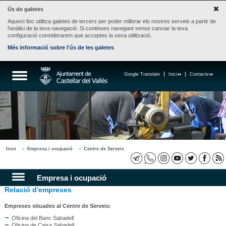
Ús de galetes
Aquest lloc utilitza galetes de tercers per poder millorar els nostres serveis a partir de
l'anàlisi de la teva navegació. Si continues navegant sense canviar la teva
configuració considerarem que acceptes la seva utilització.
Més informació sobre l'ús de les galetes
Google Translate
Inici
Contacte
Inici
Empresa i ocupació
Centre de Serveis
Empresa i ocupació
Relació d'empreses
Empreses situades al Centre de Serveis:
Oficina del Banc Sabadell
Oficina de Caixa Sabadell