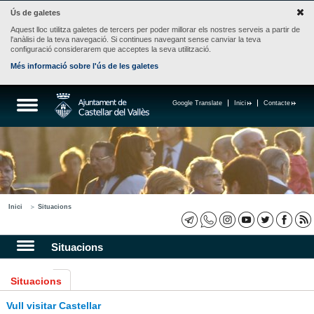
Ús de galetes
Aquest lloc utilitza galetes de tercers per poder millorar els nostres serveis a partir de
l'anàlisi de la teva navegació. Si continues navegant sense canviar la teva
configuració considerarem que acceptes la seva utilització.
Més informació sobre l'ús de les galetes
Google Translate
Inici
Contacte
Inici
Situacions
Situacions
Situacions
Vull visitar Castellar