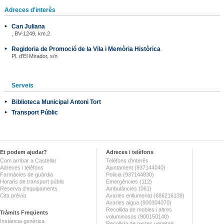
Adreces d'interès
Can Juliana
, BV-1249, km.2
Regidoria de Promoció de la Vila i Memòria Històrica
Pl. d'El Mirador, s/n
Serveis
Biblioteca Municipal Antoni Tort
Transport Públic
Et podem ajudar?
Adreces i telèfons
Com arribar a Castellar
Telèfons d'interès
Adreces i telèfons
Ajuntament (937144040)
Farmàcies de guàrdia
Policia (937144830)
Horaris de transport públic
Emergències (112)
Reserva d'equipaments
Ambulàncies (061)
Cita prèvia
Avaries enllumenat (686216138)
Avaries aigua (900304070)
Recollida de mobles i altres
Tràmits Freqüents
voluminosos (900150140)
Instància genèrica
Recollida de restes vegetals