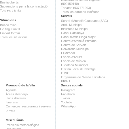
Bústia oberta
(900150140)
Subvencions per a la contractació
Tanatori (937471203)
Tots els tràmits
Totes les adreces i telèfons
Serveis
Situacions
Servei d'Atenció Ciutadana (SAC)
Arxiu Municipal
Busco feina
Biblioteca Municipal
He tingut un fill
Casal Catalunya
Em vull formar
Casal d'Avis Plaça Major
Totes les situacions
Centre d'Atenció Primària
Centre de Serveis
Deixalleria Municipal
El Mirador
Escola d'Adults
Escola de Música
Ludoteca Municipal
Oficina Local d'Habitatge
OMIC
Organisme de Gestió Tributària
PIPAD
Promoció de la Vila
Xarxes socials
Agenda
Instagram
Àrees d'esbarjo
Facebook
Llocs d'interès
Twitter
Itineraris
Youtube
Comerços, restaurants i serveis
WhatsApp
privats
Miscel·lània
Predicció meteorològica
Defuncions